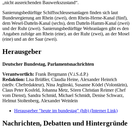
„nicht ausreichenden Bauwerkszustand“.
Sanierungsbedürftige Schiffsschleusenanlagen finden sich laut
Bundesregierung am Rhein (zwei), dem Rhein-Herne-Kanal (fünf),
dem Wesel-Datteln-Kanal (sechs), dem Datteln-Hamm-Kanal (zwei)
und der Ruhr (zwei). Sanierungsbedürftige Wehranlagen gibt es den
Angaben zufolge am Rhein (eine), an der Ruhr (zwei), an der Mosel
(eine) und an der Saar (zwei).
Herausgeber
Deutscher Bundestag, Parlamentsnachrichten
Verantwortlich:
Frank Bergmann (V.i.S.d.P.)
Redaktion:
Lisa Brüßler, Claudia Heine, Alexander Heinrich
(stellv. Chefredakteur), Nina Jeglinski,
Susanne Ködel (Volontärin),
Claus Peter Kosfeld, Johanna Metz, Sören Christian Reimer (Chef
vom Dienst), Sandra Schmid, Michael Schmidt, Denise Schwarz,
Helmut Stoltenberg, Alexander Weinlein
Herausgeber "heute im bundestag" (hib)
(Interner Link)
Nachrichten, Debatten und Hintergründe