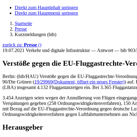
Direkt zum Hauptinhalt springen
Direkt zum Hauptmenü springen
Startseite
Presse
Kurzmeldungen (hib)
zurück zu:
Presse
()
19.07.2021
Verkehr und digitale Infrastruktur — Antwort — hib 903
Verstöße gegen die EU-Fluggastrechte-Ve
Berlin: (hib/HAU) Verstöße gegen die EU-Fluggastrechte-Verordnung l
90/Die Grünen (
19/29969
(Dokument, öffnet ein neues Fenster)
) auf.
(LBA) insgesamt 4.132 Fluggastanzeigen ein. Bei 3.365 Fluggastanz
3.454 Anzeigen seien wegen der Annullierung von Flügen eingegange
Verspätungen gegeben (258 Ordnungswidrigkeitenverfahren), 150 An
mit Bezug auf die EU-Fluggastrechte-Verordnung gegen deutsche Luf
Ordnungswidrigkeitenverfahren gegen Luftfahrtunternehmen aus Nich
Herausgeber