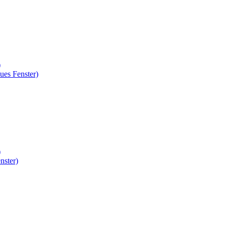
)
ues Fenster)
)
nster)