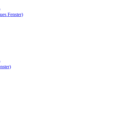
)
ues Fenster)
)
nster)