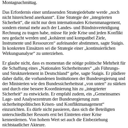
Montagnachmittag.
Das Erfordernis einer umfassenden Strategiedebatte werde „noch
nicht hinreichend anerkannt“. Eine Strategie der „integrierten
Sicherheit“, die nicht nur dem internationalen Krisenmanagement,
sondern einmal mehr auch der Landes- und Bündnisverteidigung
Rechnung zu tragen habe, müsse für jede Krise und jeden Konflikt
neu gedacht werden und „kohärent und kompatibel Ziele,
Instrumente und Ressourcen“ aufeinander abstimmen, sagte Staigis.
In konkreten Einsätzen sei die Strategie einer „kontinuierlichen
Wirkungsanalyse“ zu unterziehen.
Er glaube nicht, dass es momentan die nötige politische Mehrheit für
die Schaffung eines „Nationalen Sicherheitsrates“ „als Führungs-
und Strukturelement in Deutschland“ gebe, sagte Staigis. Er plädiere
daher dafür, die vorhandenen Institutionen der Bundesregierung und
der Ministerien wie den Bundessicherheitsrat „von unten“ zu stärken
und durch eine bessere Koordinierung hin zu „integrierter
Sicherheit“ zu entwickeln. Er empfahl zudem, ein „Gemeinsames
Lage- und Analysezentrum der Bundesregierung zum
sicherheitspolitischen Krisen- und Konfliktmanagement“
einzurichten. Es dürfe nicht passieren, dass sich die Beteiligten
unterschiedlicher Ressorts erst bei Eintreten einer Krise
kennenlernen. Von hohem Wert sei auch die Einbeziehung
nichtstaatlicher Akteure.