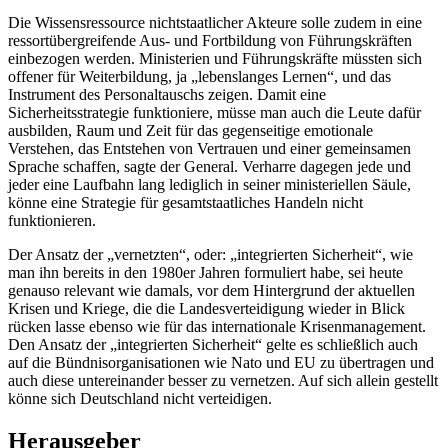
Die Wissensressource nichtstaatlicher Akteure solle zudem in eine
ressortübergreifende Aus- und Fortbildung von Führungskräften
einbezogen werden. Ministerien und Führungskräfte müssten sich
offener für Weiterbildung, ja „lebenslanges Lernen“, und das
Instrument des Personaltauschs zeigen. Damit eine
Sicherheitsstrategie funktioniere, müsse man auch die Leute dafür
ausbilden, Raum und Zeit für das gegenseitige emotionale
Verstehen, das Entstehen von Vertrauen und einer gemeinsamen
Sprache schaffen, sagte der General. Verharre dagegen jede und
jeder eine Laufbahn lang lediglich in seiner ministeriellen Säule,
könne eine Strategie für gesamtstaatliches Handeln nicht
funktionieren.
Der Ansatz der „vernetzten“, oder: „integrierten Sicherheit“, wie
man ihn bereits in den 1980er Jahren formuliert habe, sei heute
genauso relevant wie damals, vor dem Hintergrund der aktuellen
Krisen und Kriege, die die Landesverteidigung wieder in Blick
rücken lasse ebenso wie für das internationale Krisenmanagement.
Den Ansatz der „integrierten Sicherheit“ gelte es schließlich auch
auf die Bündnisorganisationen wie Nato und EU zu übertragen und
auch diese untereinander besser zu vernetzen. Auf sich allein gestellt
könne sich Deutschland nicht verteidigen.
Herausgeber