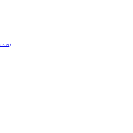
)
nster)