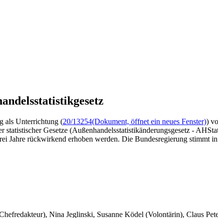
delsstatistikgesetz
 als Unterrichtung (
20/13254
(Dokument, öffnet ein neues Fenster)
) v
er statistischer Gesetze (Außenhandelsstatistikänderungsgesetz - AH
 drei Jahre rückwirkend erhoben werden. Die Bundesregierung stimmt i
 Chefredakteur), Nina Jeglinski,
Susanne Ködel (Volontärin),
Claus Pet