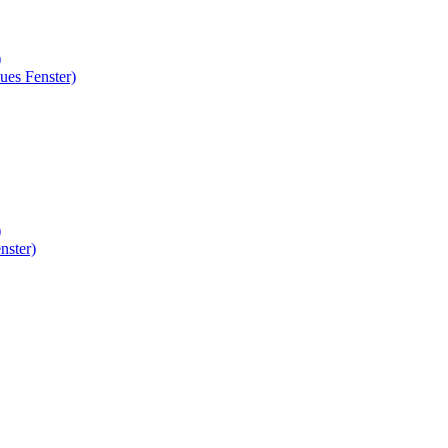
)
ues Fenster)
)
nster)