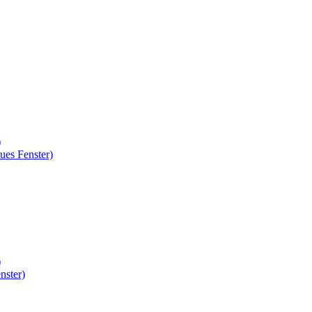
)
ues Fenster)
)
nster)