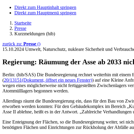
Direkt zum Hauptinhalt springen
Direkt zum Hauptmenü springen
Startseite
Presse
Kurzmeldungen (hib)
zurück zu:
Presse
()
15.10.2024
Umwelt, Naturschutz, nukleare Sicherheit und Verbrauc
Regierung: Räumung der Asse ab 2033 nich
Berlin: (hib/SAS) Die Bundesregierung rechnet weiterhin mit einem f
(
20/13151
(Dokument, öffnet ein neues Fenster)
) auf eine Kleine An
wegen eines möglicherweise nicht fertiggestellten Zwischenlagers ve
Atommülllagers begonnen werden.
Allerdings räumt die Bundesregierung ein, dass für den Bau von Zwis
erworben werden konnten: Für den Gebäudekomplex im Bereich „Kuhl
Asse II ablehne, heißt es in der Antwort. „Zahlreiche Verhandlungen
Eine Enteignung der Flächen, so die Bundesregierung weiter, sei nic
benötigten Flächen und Einrichtungen zur Rückholung der Abfälle aus 