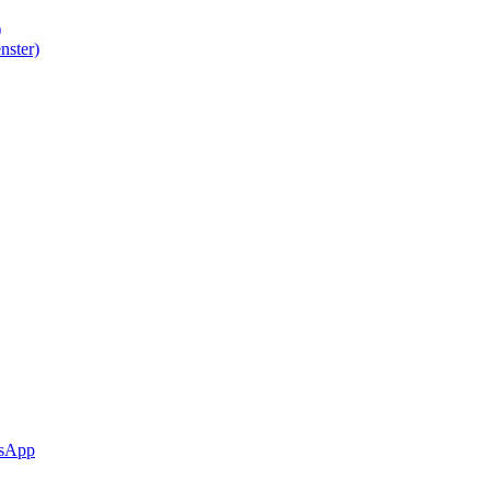
)
nster)
sApp