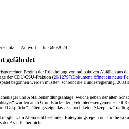
herschutz — Antwort — hib 696/2024
t gefährdet
ristgerechten Beginn der Rückholung von radioaktiven Abfällen aus der
frage der CDU/CSU-Fraktion (
20/12797
(Dokument, öffnet ein neues Fe
rspätet begonnen werden müsste“, schreibt die Bundesregierung. 2033 
chenlager und Abfallbehandlungsanlage, welche neben der alten Schach
ager“ würden auch Grundstücke der „Feldinteressengemeinschaft Remli
 und Gespräche“ hätten gezeigt, dass es „noch keine Akzeptanz“ dafür 
ht möglich. Im Atomrecht bestünden Enteignungsregeln nur für die Erku
der Asse II aber nicht.