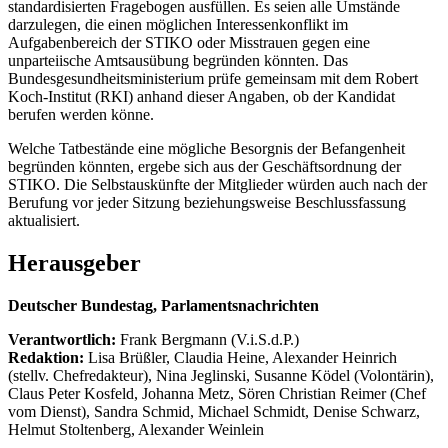
standardisierten Fragebogen ausfüllen. Es seien alle Umstände
darzulegen, die einen möglichen Interessenkonflikt im
Aufgabenbereich der STIKO oder Misstrauen gegen eine
unparteiische Amtsausübung begründen könnten. Das
Bundesgesundheitsministerium prüfe gemeinsam mit dem Robert
Koch-Institut (RKI) anhand dieser Angaben, ob der Kandidat
berufen werden könne.
Welche Tatbestände eine mögliche Besorgnis der Befangenheit
begründen könnten, ergebe sich aus der Geschäftsordnung der
STIKO. Die Selbstauskünfte der Mitglieder würden auch nach der
Berufung vor jeder Sitzung beziehungsweise Beschlussfassung
aktualisiert.
Herausgeber
Deutscher Bundestag, Parlamentsnachrichten
Verantwortlich:
Frank Bergmann (V.i.S.d.P.)
Redaktion:
Lisa Brüßler, Claudia Heine, Alexander Heinrich
(stellv. Chefredakteur), Nina Jeglinski,
Susanne Ködel (Volontärin),
Claus Peter Kosfeld, Johanna Metz, Sören Christian Reimer (Chef
vom Dienst), Sandra Schmid, Michael Schmidt, Denise Schwarz,
Helmut Stoltenberg, Alexander Weinlein