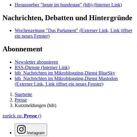
Herausgeber "heute im bundestag" (hib)
(Interner Link)
Nachrichten, Debatten und Hintergründe
Wochenzeitung "Das Parlament"
(Externer Link, Link öffnet
ein neues Fenster)
Abonnement
Newsletter abonnieren
RSS-Dienste
(Interner Link)
hib_Nachrichten im Mikroblogging-Dienst BlueSky
hib_Nachrichten im Mikroblogging-Dienst Mastodon
(Externer Link, Link öffnet ein neues Fenster)
Startseite
Presse
Kurzmeldungen (hib)
zurück zu:
Presse
()
Instagram