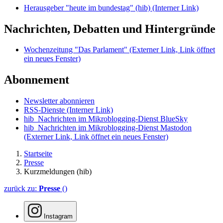
Herausgeber "heute im bundestag" (hib)
(Interner Link)
Nachrichten, Debatten und Hintergründe
Wochenzeitung "Das Parlament"
(Externer Link, Link öffnet
ein neues Fenster)
Abonnement
Newsletter abonnieren
RSS-Dienste
(Interner Link)
hib_Nachrichten im Mikroblogging-Dienst BlueSky
hib_Nachrichten im Mikroblogging-Dienst Mastodon
(Externer Link, Link öffnet ein neues Fenster)
Startseite
Presse
Kurzmeldungen (hib)
zurück zu:
Presse
()
Instagram