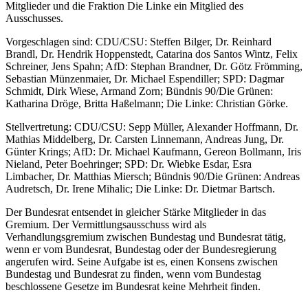
Mitglieder und die Fraktion Die Linke ein Mitglied des
Ausschusses.
Vorgeschlagen sind: CDU/CSU: Steffen Bilger, Dr. Reinhard
Brandl, Dr. Hendrik Hoppenstedt, Catarina dos Santos Wintz, Felix
Schreiner, Jens Spahn; AfD: Stephan Brandner, Dr. Götz Frömming,
Sebastian Münzenmaier, Dr. Michael Espendiller; SPD: Dagmar
Schmidt, Dirk Wiese, Armand Zorn; Bündnis 90/Die Grünen:
Katharina Dröge, Britta Haßelmann; Die Linke: Christian Görke.
Stellvertretung: CDU/CSU: Sepp Müller, Alexander Hoffmann, Dr.
Mathias Middelberg, Dr. Carsten Linnemann, Andreas Jung, Dr.
Günter Krings; AfD: Dr. Michael Kaufmann, Gereon Bollmann, Iris
Nieland, Peter Boehringer; SPD: Dr. Wiebke Esdar, Esra
Limbacher, Dr. Matthias Miersch; Bündnis 90/Die Grünen: Andreas
Audretsch, Dr. Irene Mihalic; Die Linke: Dr. Dietmar Bartsch.
Der Bundesrat entsendet in gleicher Stärke Mitglieder in das
Gremium. Der Vermittlungsausschuss wird als
Verhandlungsgremium zwischen Bundestag und Bundesrat tätig,
wenn er vom Bundesrat, Bundestag oder der Bundesregierung
angerufen wird. Seine Aufgabe ist es, einen Konsens zwischen
Bundestag und Bundesrat zu finden, wenn vom Bundestag
beschlossene Gesetze im Bundesrat keine Mehrheit finden.