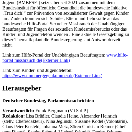
Jugend (BMBFSFJ) setze aber seit 2021 zusammen mit dem
Bundesinstitut für öffentliche Gesundheit die bundesweite Initiative
„Trau dich!“ zur Prävention von sexualisierter Gewalt gegen Kinder
um. Zudem könnten sich Schüler, Eltern und Lehrkräfte an das
bundesweite Hilfe-Portal Sexueller Missbrauch der Unabhängigen
Beauftragten für Fragen des sexuellen Kindesmissbrauchs oder das
Kinder- und Jugendtelefon wenden . Eine aktuelle Gesetzgebung zu
dieser Thematik plant die Bundesregierung laut Antwort derzeit
nicht.
Link zum Hilfe-Portal der Unabhängigen Beauftragten:
www.hilfe-
portal-missbrauch.de
(Externer Link)
Link zum Kinder- und Jugendtelefon:
https://www.nummergegenkummer.de
(Externer Link)
Herausgeber
Deutscher Bundestag, Parlamentsnachrichten
Verantwortlich:
Frank Bergmann (V.i.S.d.P.)
Redaktion:
Lisa Brüßler, Claudia Heine, Alexander Heinrich
(stellv. Chefredakteur), Nina Jeglinski,
Susanne Ködel (Volontärin),
Claus Peter Kosfeld, Johanna Metz, Sören Christian Reimer (Chef
vom Dienst), Sandra Schmid, Michael Schmidt, Denise Schwarz,