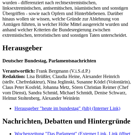
wurden - differenziert nach rechtsextremistischen,
linksextremistischen, antisemitischen, islamistischen und sonstigen
Übergriffen - sowie nach Opfern und Hinterbliebenen. Darüber
hinaus wollen sie wissen, welche Gründe zur Ablehnung von
Anträgen führten, in welcher Höhe Mittel ausgereicht wurden und
anhand welcher Kriterien die Bundesregierung zwischen
extremistischen, terroristischen und sonstigen Taten unterscheidet.
Herausgeber
Deutscher Bundestag, Parlamentsnachrichten
Verantwortlich:
Frank Bergmann (V.i.S.d.P.)
Redaktion:
Lisa Brüßler, Claudia Heine, Alexander Heinrich
(stellv. Chefredakteur), Nina Jeglinski,
Susanne Ködel (Volontärin),
Claus Peter Kosfeld, Johanna Metz, Sören Christian Reimer (Chef
vom Dienst), Sandra Schmid, Michael Schmidt, Denise Schwarz,
Helmut Stoltenberg, Alexander Weinlein
Herausgeber "heute im bundestag" (hib)
(Interner Link)
Nachrichten, Debatten und Hintergründe
Wochenzeitung "Das Parlament"
(Externer Link, Link öffnet