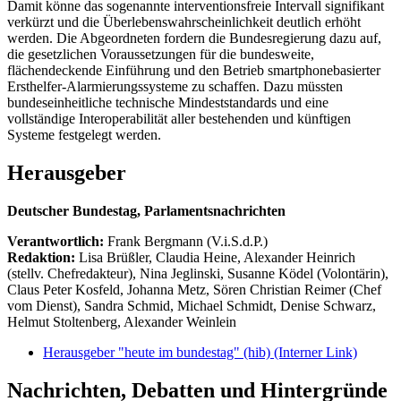
Damit könne das sogenannte interventionsfreie Intervall signifikant
verkürzt und die Überlebenswahrscheinlichkeit deutlich erhöht
werden. Die Abgeordneten fordern die Bundesregierung dazu auf,
die gesetzlichen Voraussetzungen für die bundesweite,
flächendeckende Einführung und den Betrieb smartphonebasierter
Ersthelfer-Alarmierungssysteme zu schaffen. Dazu müssten
bundeseinheitliche technische Mindeststandards und eine
vollständige Interoperabilität aller bestehenden und künftigen
Systeme festgelegt werden.
Herausgeber
Deutscher Bundestag, Parlamentsnachrichten
Verantwortlich:
Frank Bergmann (V.i.S.d.P.)
Redaktion:
Lisa Brüßler, Claudia Heine, Alexander Heinrich
(stellv. Chefredakteur), Nina Jeglinski,
Susanne Ködel (Volontärin),
Claus Peter Kosfeld, Johanna Metz, Sören Christian Reimer (Chef
vom Dienst), Sandra Schmid, Michael Schmidt, Denise Schwarz,
Helmut Stoltenberg, Alexander Weinlein
Herausgeber "heute im bundestag" (hib)
(Interner Link)
Nachrichten, Debatten und Hintergründe