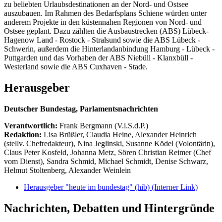
zu beliebten Urlaubsdestinationen an der Nord- und Ostsee
auszubauen. Im Rahmen des Bedarfsplans Schiene würden unter
anderem Projekte in den küstennahen Regionen von Nord- und
Ostsee geplant. Dazu zählten die Ausbaustrecken (ABS) Lübeck-
Hagenow Land - Rostock - Stralsund sowie die ABS Lübeck -
Schwerin, außerdem die Hinterlandanbindung Hamburg - Lübeck -
Puttgarden und das Vorhaben der ABS Niebüll - Klanxbüll -
Westerland sowie die ABS Cuxhaven - Stade.
Herausgeber
Deutscher Bundestag, Parlamentsnachrichten
Verantwortlich:
Frank Bergmann (V.i.S.d.P.)
Redaktion:
Lisa Brüßler, Claudia Heine, Alexander Heinrich
(stellv. Chefredakteur), Nina Jeglinski,
Susanne Ködel (Volontärin),
Claus Peter Kosfeld, Johanna Metz, Sören Christian Reimer (Chef
vom Dienst), Sandra Schmid, Michael Schmidt, Denise Schwarz,
Helmut Stoltenberg, Alexander Weinlein
Herausgeber "heute im bundestag" (hib)
(Interner Link)
Nachrichten, Debatten und Hintergründe