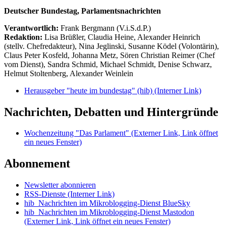
Deutscher Bundestag, Parlamentsnachrichten
Verantwortlich:
Frank Bergmann (V.i.S.d.P.)
Redaktion:
Lisa Brüßler, Claudia Heine, Alexander Heinrich
(stellv. Chefredakteur), Nina Jeglinski,
Susanne Ködel (Volontärin),
Claus Peter Kosfeld, Johanna Metz, Sören Christian Reimer (Chef
vom Dienst), Sandra Schmid, Michael Schmidt, Denise Schwarz,
Helmut Stoltenberg, Alexander Weinlein
Herausgeber "heute im bundestag" (hib)
(Interner Link)
Nachrichten, Debatten und Hintergründe
Wochenzeitung "Das Parlament"
(Externer Link, Link öffnet
ein neues Fenster)
Abonnement
Newsletter abonnieren
RSS-Dienste
(Interner Link)
hib_Nachrichten im Mikroblogging-Dienst BlueSky
hib_Nachrichten im Mikroblogging-Dienst Mastodon
(Externer Link, Link öffnet ein neues Fenster)