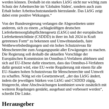
werden können. Deshalb ist ein starkes LkSG nicht nur wichtig zum
Schutz der Arbeitsrechte im 'Globalen Süden', sondern auch zum
Erhalt hoher Arbeitsschutzstandards hierzulande. Das LkSG zeigt
dabei erste positive Wirkungen.“
Von der Bundesregierung verlangen die Abgeordneten unter
anderem, sich zu einem „schlagkräftigen deutschen
Lieferkettensorgfaltspflichtengesetz (LkSG) und der europäischen
Lieferkettenrichtlinie (CSDDD) in ihrer im Juli 2024 in Kraft
getretenen Form“ zu bekennen und Umweltstandards, faire
Wettbewerbsbedingungen und ein hohes Schutzniveau für
Menschenrechte zum Ausgangspunkt aller Erwägungen zu machen.
Die Regierung soll deshalb die aktuellen Vorschläge der
Europäischen Kommission im Omnibus-I-Verfahren ablehnen und
sich auf EU-Ebene dafür einsetzen, dass das Omnibus-I-Verfahren
dafür genutzt wird, eine EU-weite Regulierung mit einem für alle
EU-Staaten hohen Schutzniveau für Menschenrechte und Umwelt
zu schaffen. Nötig sei ein Gesetzentwurf, „der das LkSG ändert,
indem die jeweiligen Stärken von LkSG und CSDDD zügig,
fristgerecht, ohne Abschwächungen kombiniert sowie zusätzlich mit
weiteren Regelungen gestärkt, ausgebaut und verbessert werden“,
schreibt Die Linke.
Herausgeber