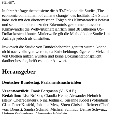
stellen“.
In ihrer Anfrage thematisierte die AfD-Fraktion die Studie „The
economic commitment of climate change“ des Instituts. Die Studie
habe sich mit den ökonomischen Folgen des Klimawandels befasst
und sei unter anderem zu der Erkenntnis gekommen, dass der
Klimawandel die Weltwirtschaft jährlich rund 38 Billionen US-
Dollar kosten könnte. Mittlerweile gilt die Methodik der Studie laut
Anfrage jedoch als umstritten.
Inwieweit die Studie von Bundesbehörden genutzt wurde, könne
nicht nachvollzogen werden, da Entscheidungsträger eine Vielzahl
von Quellen nutzen würden und keine Dokumentationspflicht
darüber bestehe, heißt es in der Antwort.
Herausgeber
Deutscher Bundestag, Parlamentsnachrichten
Verantwortlich:
Frank Bergmann (V.i.S.d.P.)
Redaktion:
Lisa Brüßler, Claudia Heine, Alexander Heinrich
(stellv. Chefredakteur), Nina Jeglinski,
Susanne Ködel (Volontärin),
Claus Peter Kosfeld, Johanna Metz, Sören Christian Reimer (Chef
vom Dienst), Sandra Schmid, Michael Schmidt, Denise Schwarz,
Helmut Stoltenberg, Alexander Weinlein