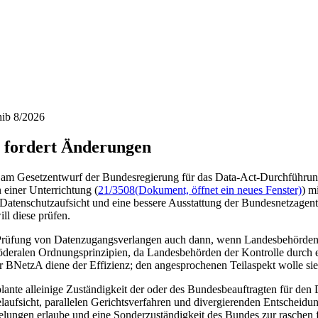
hib 8/2026
 fordert Änderungen
 am Gesetzentwurf der Bundesregierung für das Data-Act-Durchführun
 einer Unterrichtung (
21/3508
(Dokument, öffnet ein neues Fenster)
) m
er Datenschutzaufsicht und eine bessere Ausstattung der Bundesnetzag
l diese prüfen.
Prüfung von Datenzugangsverlangen auch dann, wenn Landesbehörden be
deralen Ordnungsprinzipien, da Landesbehörden der Kontrolle durch e
r BNetzA diene der Effizienz; den angesprochenen Teilaspekt wolle sie
lante alleinige Zuständigkeit der oder des Bundesbeauftragten für den
ufsicht, parallelen Gerichtsverfahren und divergierenden Entscheidun
elungen erlaube und eine Sonderzuständigkeit des Bundes zur raschen f