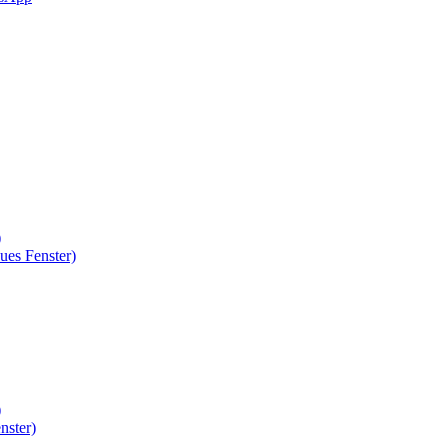
)
ues Fenster)
)
nster)