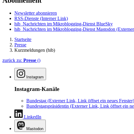
Abonnement
Newsletter abonnieren
RSS-Dienste
(Interner Link)
hib_Nachrichten im Mikroblogging-Dienst BlueSky
hib_Nachrichten im Mikroblogging-Dienst Mastodon
(Externer
Startseite
Presse
Kurzmeldungen (hib)
zurück zu:
Presse
()
Instagram
Instagram-Kanäle
Bundestag
(Externer Link, Link öffnet ein neues Fenster
Bundestagspräsidentin
(Externer Link, Link öffnet ein ne
LinkedIn
Mastodon