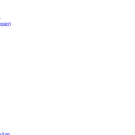
)
nster)
sApp