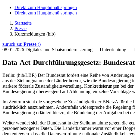
Direkt zum Hauptinhalt springen
Direkt zum Hauptmenü springen
Startseite
Presse
Kurzmeldungen (hib)
zurück zu:
Presse
()
08.01.2026
Digitales und Staatsmodernisierung — Unterrichtung — 
Data-Act-Durchführungsgesetz: Bundesrat
Berlin: (hib/LBR) Der Bundesrat fordert eine Reihe von Änderungen
aus der Stellungnahme der Länder hervor, wie die Bundesregierung in
stärkere föderale Zuständigkeitsverteilung, Konkretisierungen bei d
Bundesregierung überwiegend auf Ablehnung, einzelne Vorschläge wil
Im Zentrum steht die vorgesehene Zuständigkeit der BNetzA für die 
ausdrücklich auszunehmen. Andernfalls widerspreche die Regelung fö
Bundesregierung erläutert hierzu, die Bündelung der Aufgaben bei de
Weiter wendet sich der Bundesrat in der Stellungnahme gegen die gep
personenbezogener Daten. Die Länderkammer warnt vor einer Doppela
dem entgegen, dass die Datenverordnung nationale Zuständigkeitsreg