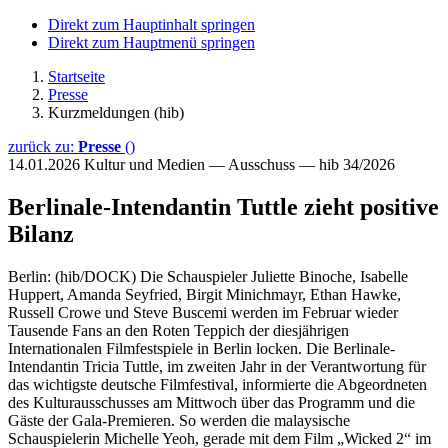
Direkt zum Hauptinhalt springen
Direkt zum Hauptmenü springen
Startseite
Presse
Kurzmeldungen (hib)
zurück zu:
Presse
()
14.01.2026
Kultur und Medien — Ausschuss — hib 34/2026
Berlinale-Intendantin Tuttle zieht positive
Bilanz
Berlin: (hib/DOCK) Die Schauspieler Juliette Binoche, Isabelle
Huppert, Amanda Seyfried, Birgit Minichmayr, Ethan Hawke,
Russell Crowe und Steve Buscemi werden im Februar wieder
Tausende Fans an den Roten Teppich der diesjährigen
Internationalen Filmfestspiele in Berlin locken. Die Berlinale-
Intendantin Tricia Tuttle, im zweiten Jahr in der Verantwortung für
das wichtigste deutsche Filmfestival, informierte die Abgeordneten
des Kulturausschusses am Mittwoch über das Programm und die
Gäste der Gala-Premieren. So werden die malaysische
Schauspielerin Michelle Yeoh, gerade mit dem Film „Wicked 2“ im