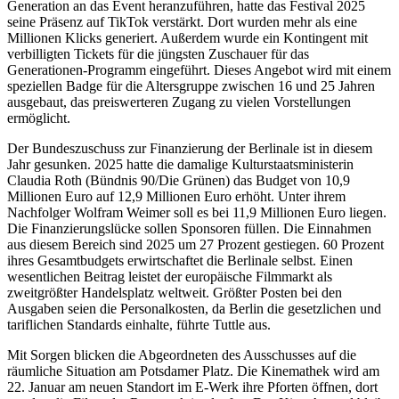
Generation an das Event heranzuführen, hatte das Festival 2025
seine Präsenz auf TikTok verstärkt. Dort wurden mehr als eine
Millionen Klicks generiert. Außerdem wurde ein Kontingent mit
verbilligten Tickets für die jüngsten Zuschauer für das
Generationen-Programm eingeführt. Dieses Angebot wird mit einem
speziellen Badge für die Altersgruppe zwischen 16 und 25 Jahren
ausgebaut, das preiswerteren Zugang zu vielen Vorstellungen
ermöglicht.
Der Bundeszuschuss zur Finanzierung der Berlinale ist in diesem
Jahr gesunken. 2025 hatte die damalige Kulturstaatsministerin
Claudia Roth (Bündnis 90/Die Grünen) das Budget von 10,9
Millionen Euro auf 12,9 Millionen Euro erhöht. Unter ihrem
Nachfolger Wolfram Weimer soll es bei 11,9 Millionen Euro liegen.
Die Finanzierungslücke sollen Sponsoren füllen. Die Einnahmen
aus diesem Bereich sind 2025 um 27 Prozent gestiegen. 60 Prozent
ihres Gesamtbudgets erwirtschaftet die Berlinale selbst. Einen
wesentlichen Beitrag leistet der europäische Filmmarkt als
zweitgrößter Handelsplatz weltweit. Größter Posten bei den
Ausgaben seien die Personalkosten, da Berlin die gesetzlichen und
tariflichen Standards einhalte, führte Tuttle aus.
Mit Sorgen blicken die Abgeordneten des Ausschusses auf die
räumliche Situation am Potsdamer Platz. Die Kinemathek wird am
22. Januar am neuen Standort im E-Werk ihre Pforten öffnen, dort