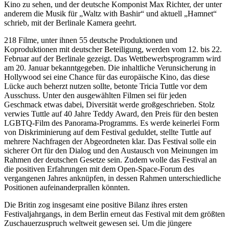
Kino zu sehen, und der deutsche Komponist Max Richter, der unter
anderem die Musik für „Waltz with Bashir“ und aktuell „Hamnet“
schrieb, mit der Berlinale Kamera geehrt.
218 Filme, unter ihnen 55 deutsche Produktionen und
Koproduktionen mit deutscher Beteiligung, werden vom 12. bis 22.
Februar auf der Berlinale gezeigt. Das Wettbewerbsprogramm wird
am 20. Januar bekanntgegeben. Die inhaltliche Verunsicherung in
Hollywood sei eine Chance für das europäische Kino, das diese
Lücke auch beherzt nutzen sollte, betonte Tricia Tuttle vor dem
Ausschuss. Unter den ausgewählten Filmen sei für jeden
Geschmack etwas dabei, Diversität werde großgeschrieben. Stolz
verwies Tuttle auf 40 Jahre Teddy Award, den Preis für den besten
LGBTQ-Film des Panorama-Programms. Es werde keinerlei Form
von Diskriminierung auf dem Festival geduldet, stellte Tuttle auf
mehrere Nachfragen der Abgeordneten klar. Das Festival solle ein
sicherer Ort für den Dialog und den Austausch von Meinungen im
Rahmen der deutschen Gesetze sein. Zudem wolle das Festival an
die positiven Erfahrungen mit dem Open-Space-Forum des
vergangenen Jahres anknüpfen, in dessen Rahmen unterschiedliche
Positionen aufeinanderprallen könnten.
Die Britin zog insgesamt eine positive Bilanz ihres ersten
Festivaljahrgangs, in dem Berlin erneut das Festival mit dem größten
Zuschauerzuspruch weltweit gewesen sei. Um die jüngere