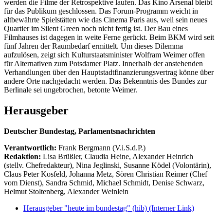
werden die Filme der Retrospektive laufen. Das Kino Arsenal bleibt
für das Publikum geschlossen. Das Forum-Programm weicht in
altbewährte Spielstätten wie das Cinema Paris aus, weil sein neues
Quartier im Silent Green noch nicht fertig ist. Der Bau eines
Filmhauses ist dagegen in weite Ferne gerückt. Beim BKM wird seit
fünf Jahren der Raumbedarf ermittelt. Um dieses Dilemma
aufzulösen, zeigt sich Kulturstaatsminister Wolfram Weimer offen
für Alternativen zum Potsdamer Platz. Innerhalb der anstehenden
Verhandlungen über den Hauptstadtfinanzierungsvertrag könne über
andere Orte nachgedacht werden. Das Bekenntnis des Bundes zur
Berlinale sei ungebrochen, betonte Weimer.
Herausgeber
Deutscher Bundestag, Parlamentsnachrichten
Verantwortlich:
Frank Bergmann (V.i.S.d.P.)
Redaktion:
Lisa Brüßler, Claudia Heine, Alexander Heinrich
(stellv. Chefredakteur), Nina Jeglinski,
Susanne Ködel (Volontärin),
Claus Peter Kosfeld, Johanna Metz, Sören Christian Reimer (Chef
vom Dienst), Sandra Schmid, Michael Schmidt, Denise Schwarz,
Helmut Stoltenberg, Alexander Weinlein
Herausgeber "heute im bundestag" (hib)
(Interner Link)