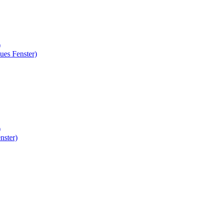
)
ues Fenster)
)
nster)