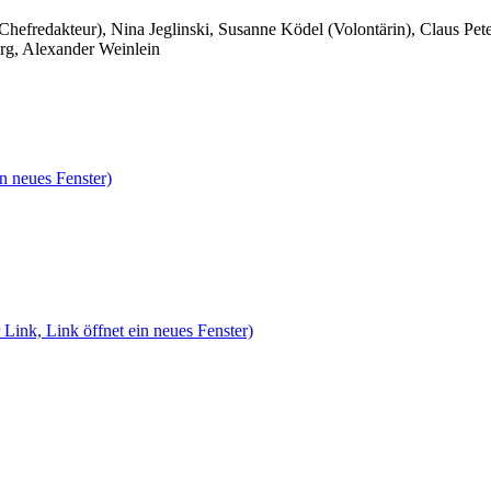
 Chefredakteur), Nina Jeglinski,
Susanne Ködel (Volontärin),
Claus Pet
rg, Alexander Weinlein
n neues Fenster)
 Link, Link öffnet ein neues Fenster)