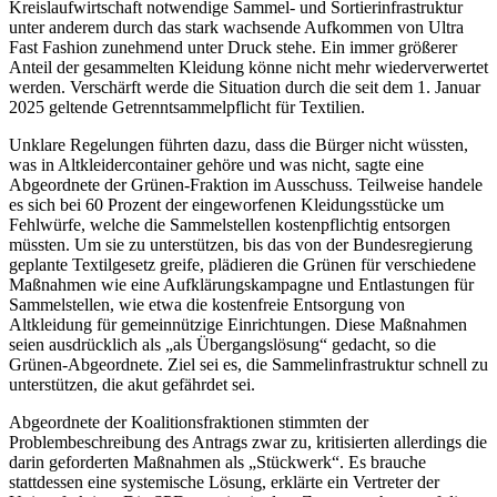
Kreislaufwirtschaft notwendige Sammel- und Sortierinfrastruktur
unter anderem durch das stark wachsende Aufkommen von Ultra
Fast Fashion zunehmend unter Druck stehe. Ein immer größerer
Anteil der gesammelten Kleidung könne nicht mehr wiederverwertet
werden. Verschärft werde die Situation durch die seit dem 1. Januar
2025 geltende Getrenntsammelpflicht für Textilien.
Unklare Regelungen führten dazu, dass die Bürger nicht wüssten,
was in Altkleidercontainer gehöre und was nicht, sagte eine
Abgeordnete der Grünen-Fraktion im Ausschuss. Teilweise handele
es sich bei 60 Prozent der eingeworfenen Kleidungsstücke um
Fehlwürfe, welche die Sammelstellen kostenpflichtig entsorgen
müssten. Um sie zu unterstützen, bis das von der Bundesregierung
geplante Textilgesetz greife, plädieren die Grünen für verschiedene
Maßnahmen wie eine Aufklärungskampagne und Entlastungen für
Sammelstellen, wie etwa die kostenfreie Entsorgung von
Altkleidung für gemeinnützige Einrichtungen. Diese Maßnahmen
seien ausdrücklich als „als Übergangslösung“ gedacht, so die
Grünen-Abgeordnete. Ziel sei es, die Sammelinfrastruktur schnell zu
unterstützen, die akut gefährdet sei.
Abgeordnete der Koalitionsfraktionen stimmten der
Problembeschreibung des Antrags zwar zu, kritisierten allerdings die
darin geforderten Maßnahmen als „Stückwerk“. Es brauche
stattdessen eine systemische Lösung, erklärte ein Vertreter der