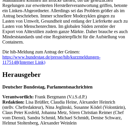
Maßnahmen könnten als Brücke dienen, bis die gesetzlichen
Regelungen zur erweiterten Herstellerverantwortung griffen, betonte
ein Linken-Abgeordneter. Allerdings sei das Problem größer als im
Antrag beschrieben. Immer schnellere Modezyklen gingen zu
Lasten von Umwelt, Gesundheit und entlang der Lieferkette auch zu
Lasten von Menschenrechten. Im globalen Süden zerstöre der
Export von Alttextilien zudem ganze Märkte. Daher brauche es auch
Mindeststandards und eine Registrierpflicht für die Aufstellung von
Containern.
Die hib-Meldung zum Antrag der Grünen:
https://www.bundestag.de/presse/hib/kurzmeldungen-
1175148
(Interner Link)
Herausgeber
Deutscher Bundestag, Parlamentsnachrichten
Verantwortlich:
Frank Bergmann (V.i.S.d.P.)
Redaktion:
Lisa Brüßler, Claudia Heine, Alexander Heinrich
(stellv. Chefredakteur), Nina Jeglinski,
Susanne Ködel (Volontärin),
Claus Peter Kosfeld, Johanna Metz, Sören Christian Reimer (Chef
vom Dienst), Sandra Schmid, Michael Schmidt, Denise Schwarz,
Helmut Stoltenberg, Alexander Weinlein