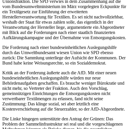
Unionsfraktion. Die SPD verwies in dem Zusammenhang auf die
vom Bundesumweltministerium im März vorgelegten Eckpunkte für
ein Textilgesetz zur Einführung der erweiterten
Herstellerverantwortung für Textilien. Es sei nicht nachvollziehbar,
weshalb der Staat für etwas zahlen solle, das eigentlich in der
Verantwortung der Hersteller liege, argumentierte ein Abgeordneter
mit Blick auf die Forderungen nach einer staatlich finanzierten
Aufklärungskampagne und der Übernahme von Entsorgungskosten.
Die Forderung nach einer bundeseinheitlichen Auslegungshilfe
durch das Umweltbundesamt wiesen Union wie SPD ebenso
zurück: Die Sammlung unterliege der Aufsicht der Kommunen. Der
Bund habe keine Weisungsrechte, so ein Sozialdemokrat.
Kritik an der Forderung äußerte auch die AfD. Mit einer neuen
bundeseinheitlichen Auslegungshilfe würden nur neue
Behördenaufgaben geschaffen. Es brauche weniger Bürokratie und
nicht mehr, so Vertreter der Fraktion. Auch den Vorschlag,
gemeinnützigen Einrichtungen die Entsorgungskosten nicht
verwertbarer Textilmengen zu erlassen, fand nicht seine
Zustimmung: Das klinge sozial, sei aber letztlich eine
Kostenverschiebung auf die Steuerzahler, so der AfD-Abgeordnete.
Die Linke hingegen unterstützte den Antrag der Grünen: Das
Problem der Sammelinfrastruktur sei real und die vorgeschlagenen