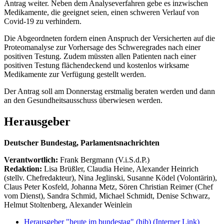
Antrag weiter. Neben dem Analyseverfahren gebe es inzwischen
Medikamente, die geeignet seien, einen schweren Verlauf von
Covid-19 zu verhindern.
Die Abgeordneten fordern einen Anspruch der Versicherten auf die
Proteomanalyse zur Vorhersage des Schweregrades nach einer
positiven Testung. Zudem müssten allen Patienten nach einer
positiven Testung flächendeckend und kostenlos wirksame
Medikamente zur Verfügung gestellt werden.
Der Antrag soll am Donnerstag erstmalig beraten werden und dann
an den Gesundheitsausschuss überwiesen werden.
Herausgeber
Deutscher Bundestag, Parlamentsnachrichten
Verantwortlich:
Frank Bergmann (V.i.S.d.P.)
Redaktion:
Lisa Brüßler, Claudia Heine, Alexander Heinrich
(stellv. Chefredakteur), Nina Jeglinski,
Susanne Ködel (Volontärin),
Claus Peter Kosfeld, Johanna Metz, Sören Christian Reimer (Chef
vom Dienst), Sandra Schmid, Michael Schmidt, Denise Schwarz,
Helmut Stoltenberg, Alexander Weinlein
Herausgeber "heute im bundestag" (hib)
(Interner Link)