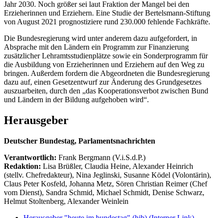
Jahr 2030. Noch größer sei laut Fraktion der Mangel bei den
Erzieherinnen und Erziehern. Eine Studie der Bertelsmann-Stiftung
von August 2021 prognostiziere rund 230.000 fehlende Fachkräfte.
Die Bundesregierung wird unter anderem dazu aufgefordert, in
Absprache mit den Ländern ein Programm zur Finanzierung
zusätzlicher Lehramtsstudienplätze sowie ein Sonderprogramm für
die Ausbildung von Erzieherinnen und Erziehern auf den Weg zu
bringen. Außerdem fordern die Abgeordneten die Bundesregierung
dazu auf, einen Gesetzentwurf zur Änderung des Grundgesetzes
auszuarbeiten, durch den „das Kooperationsverbot zwischen Bund
und Ländern in der Bildung aufgehoben wird“.
Herausgeber
Deutscher Bundestag, Parlamentsnachrichten
Verantwortlich:
Frank Bergmann (V.i.S.d.P.)
Redaktion:
Lisa Brüßler, Claudia Heine, Alexander Heinrich
(stellv. Chefredakteur), Nina Jeglinski,
Susanne Ködel (Volontärin),
Claus Peter Kosfeld, Johanna Metz, Sören Christian Reimer (Chef
vom Dienst), Sandra Schmid, Michael Schmidt, Denise Schwarz,
Helmut Stoltenberg, Alexander Weinlein
Herausgeber "heute im bundestag" (hib)
(Interner Link)