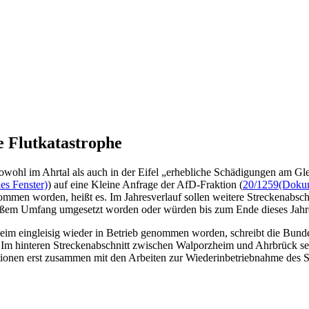
e Flutkatastrophe
ohl im Ahrtal als auch in der Eifel „erhebliche Schädigungen am Gleis
es Fenster)
) auf eine Kleine Anfrage der AfD-Fraktion (
20/1259
(Dokum
men worden, heißt es. Im Jahresverlauf sollen weitere Streckenabschn
roßem Umfang umgesetzt worden oder würden bis zum Ende dieses Jahr
im eingleisig wieder in Betrieb genommen worden, schreibt die Bundesr
n. Im hinteren Streckenabschnitt zwischen Walporzheim und Ahrbrück 
ationen erst zusammen mit den Arbeiten zur Wiederinbetriebnahme des S