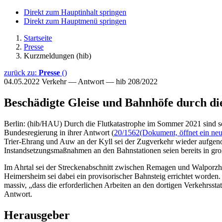
Direkt zum Hauptinhalt springen
Direkt zum Hauptmenü springen
Startseite
Presse
Kurzmeldungen (hib)
zurück zu:
Presse
()
04.05.2022
Verkehr — Antwort — hib 208/2022
Beschädigte Gleise und Bahnhöfe durch di
Berlin: (hib/HAU) Durch die Flutkatastrophe im Sommer 2021 sind sow
Bundesregierung in ihrer Antwort (
20/1562
(Dokument, öffnet ein neu
Trier-Ehrang und Auw an der Kyll sei der Zugverkehr wieder aufgenom
Instandsetzungsmaßnahmen an den Bahnstationen seien bereits in g
Im Ahrtal sei der Streckenabschnitt zwischen Remagen und Walporzhe
Heimersheim sei dabei ein provisorischer Bahnsteig errichtet worde
massiv, „dass die erforderlichen Arbeiten an den dortigen Verkehrsst
Antwort.
Herausgeber