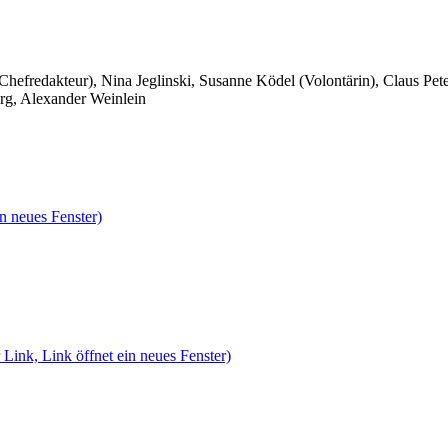
 Chefredakteur), Nina Jeglinski,
Susanne Ködel (Volontärin),
Claus Pet
rg, Alexander Weinlein
n neues Fenster)
 Link, Link öffnet ein neues Fenster)