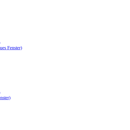
)
ues Fenster)
)
nster)