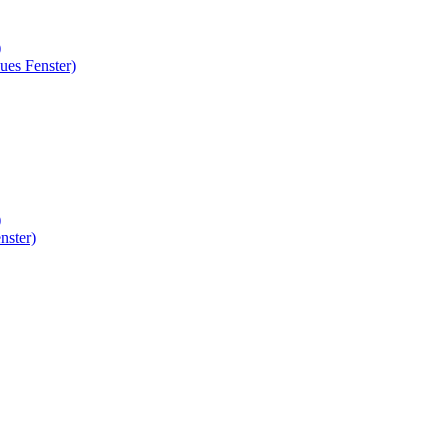
)
ues Fenster)
)
nster)