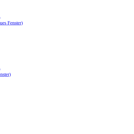
)
ues Fenster)
)
nster)