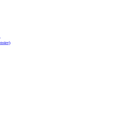
)
nster)