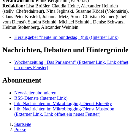
Verantwortlich:
Frank Bergmann (V.i.S.d.P.)
Redaktion:
Lisa Brüßler, Claudia Heine, Alexander Heinrich
(stellv. Chefredakteur), Nina Jeglinski,
Susanne Ködel (Volontärin),
Claus Peter Kosfeld, Johanna Metz, Sören Christian Reimer (Chef
vom Dienst), Sandra Schmid, Michael Schmidt, Denise Schwarz,
Helmut Stoltenberg, Alexander Weinlein
Herausgeber "heute im bundestag" (hib)
(Interner Link)
Nachrichten, Debatten und Hintergründe
Wochenzeitung "Das Parlament"
(Externer Link, Link öffnet
ein neues Fenster)
Abonnement
Newsletter abonnieren
RSS-Dienste
(Interner Link)
hib_Nachrichten im Mikroblogging-Dienst BlueSky
hib_Nachrichten im Mikroblogging-Dienst Mastodon
(Externer Link, Link öffnet ein neues Fenster)
Startseite
Presse