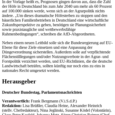
In der Vorlage heißt es, Prognosen gingen davon aus, dass die Zahl
der Höfe in Deutschland bis zum Jahr 2040 um mehr als 60 Prozent
auf 100.000 sinken werde, wenn sich an der Agrarpolitik nichts
ändere. „Um dieses dramatische Höfesterben zu stoppen und den
bäuerlichen Familienbetrieben in Deutschland eine wirtschaftliche
Zukunftsperspektive zu geben, benötigen sie Planungssicherheit
sowie praxistaugliche und wettbewerbsfähige
Rahmenbedingungen“, schreiben die AfD-Abgeordneten.
Neben einem neuen Leitbild solle sich die Bundesregierung auf EU-
Ebene für diese Ziele einsetzen und eine Anpassung der
Düngeverordnung sicherstellen. Außerdem solle auf verpflichtende
Flächenstilllegungen und/oder Nutzungsverbote in der Agrar- und
Forstpolitik verzichtet werden, und EU-Richtlinien, die die deutsche
Landwirtschaft beträfen, sollten künftig nur noch eins zu eins in
nationales Recht umgesetzt werden.
Herausgeber
Deutscher Bundestag, Parlamentsnachrichten
Verantwortlich:
Frank Bergmann (V.i.S.d.P.)
Redaktion:
Lisa Brüßler, Claudia Heine, Alexander Heinrich
(stellv. Chefredakteur), Nina Jeglinski,
Susanne Ködel (Volontärin),
Claus Peter Kosfeld, Johanna Metz, Sören Christian Reimer (Chef