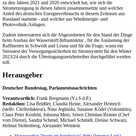
zu den Jahren 2021 und 2020 entwickelt hat, wie sich die
Stromerzeugung in diesen Jahren zusammensetzte und welcher
Anteil des deutschen Energieverbrauchs in diesem Zeitraum aus
Russland stammte - und welcher aus Windenergie- und
Photovoltaik-Anlagen.
Zudem interessieren sich die Abgeordneten für den Stand der Dinge
beim Ausbau der Wasserstoff-Infrastruktur , für die Auslastung der
Raffinerien in Schwedt und Leuna und für die Frage, wann ein
Stresstest der Versorgungssicherheit im Stromsystem für den Winter
2023/24 durch die Übertragungsnetzbetreiber durchgeführt werden
soll.
Herausgeber
Deutscher Bundestag, Parlamentsnachrichten
Verantwortlich:
Frank Bergmann (V.i.S.d.P.)
Redaktion:
Lisa Brüßler, Claudia Heine, Alexander Heinrich
(stellv. Chefredakteur), Nina Jeglinski,
Susanne Ködel (Volontärin),
Claus Peter Kosfeld, Johanna Metz, Sören Christian Reimer (Chef
vom Dienst), Sandra Schmid, Michael Schmidt, Denise Schwarz,
Helmut Stoltenberg, Alexander Weinlein
Herausgeber "heute im bundestag" (hib)
(Interner Link)