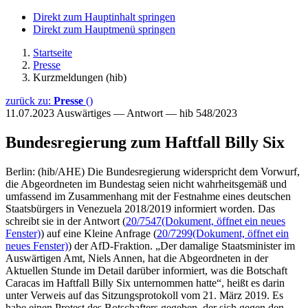
Direkt zum Hauptinhalt springen
Direkt zum Hauptmenü springen
Startseite
Presse
Kurzmeldungen (hib)
zurück zu:
Presse
()
11.07.2023
Auswärtiges — Antwort — hib 548/2023
Bundesregierung zum Haftfall Billy Six
Berlin: (hib/AHE) Die Bundesregierung widerspricht dem Vorwurf,
die Abgeordneten im Bundestag seien nicht wahrheitsgemäß und
umfassend im Zusammenhang mit der Festnahme eines deutschen
Staatsbürgers in Venezuela 2018/2019 informiert worden. Das
schreibt sie in der Antwort (
20/7547
(Dokument, öffnet ein neues
Fenster)
) auf eine Kleine Anfrage (
20/7299
(Dokument, öffnet ein
neues Fenster)
) der AfD-Fraktion. „Der damalige Staatsminister im
Auswärtigen Amt, Niels Annen, hat die Abgeordneten in der
Aktuellen Stunde im Detail darüber informiert, was die Botschaft
Caracas im Haftfall Billy Six unternommen hatte“, heißt es darin
unter Verweis auf das Sitzungsprotokoll vom 21. März 2019. Es
habe einen Protest des Botschafters gegeben, der sich gegen den