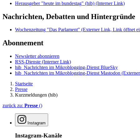
Herausgeber "heute im bundestag" (hib)
(Interner Link)
Nachrichten, Debatten und Hintergründe
Wochenzeitung "Das Parlament"
(Externer Link, Link öffnet ei
Abonnement
Newsletter abonnieren
RSS-Dienste
(Interner Link)
hib_Nachrichten im Mikroblogging-Dienst BlueSky
hib_Nachrichten im Mikroblogging-Dienst Mastodon
(Externer
Startseite
Presse
Kurzmeldungen (hib)
zurück zu:
Presse
()
Instagram
Instagram-Kanäle