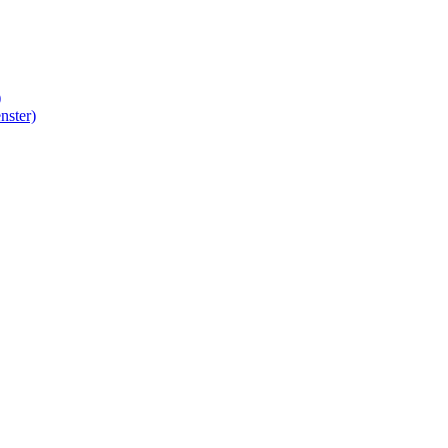
)
nster)