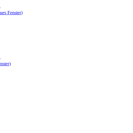
)
ues Fenster)
)
nster)