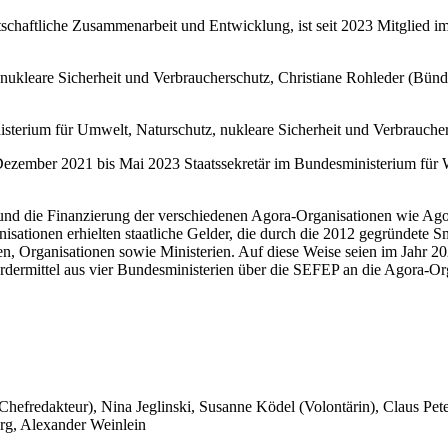
tschaftliche Zusammenarbeit und Entwicklung, ist seit 2023 Mitglied 
 nukleare Sicherheit und Verbraucherschutz, Christiane Rohleder (Bünd
sterium für Umwelt, Naturschutz, nukleare Sicherheit und Verbrauchers
Dezember 2021 bis Mai 2023 Staatssekretär im Bundesministerium für 
 und die Finanzierung der verschiedenen Agora-Organisationen wie A
nisationen erhielten staatliche Gelder, die durch die 2012 gegründet
ngen, Organisationen sowie Ministerien. Auf diese Weise seien im Jah
ördermittel aus vier Bundesministerien über die SEFEP an die Agora-Or
 Chefredakteur), Nina Jeglinski,
Susanne Ködel (Volontärin),
Claus Pet
rg, Alexander Weinlein