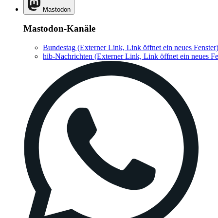
Mastodon
Mastodon-Kanäle
Bundestag
(Externer Link, Link öffnet ein neues Fenster
hib-Nachrichten
(Externer Link, Link öffnet ein neues Fe