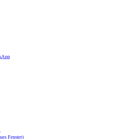
sApp
)
ues Fenster)