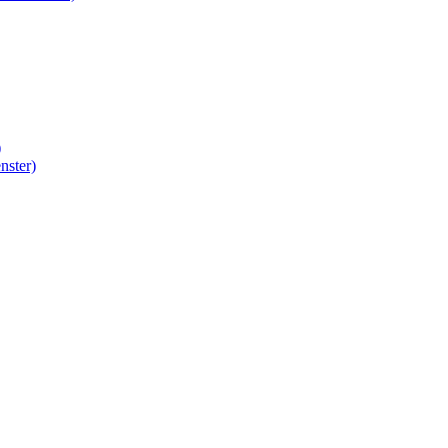
)
nster)