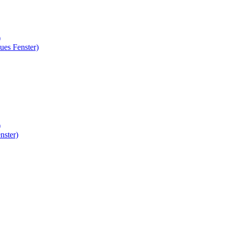
)
ues Fenster)
)
nster)