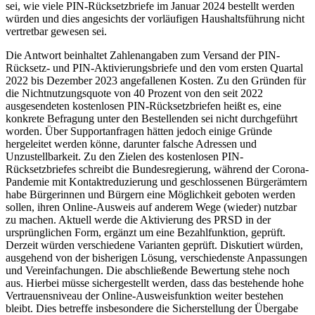
sei, wie viele PIN-Rücksetzbriefe im Januar 2024 bestellt werden
würden und dies angesichts der vorläufigen Haushaltsführung nicht
vertretbar gewesen sei.
Die Antwort beinhaltet Zahlenangaben zum Versand der PIN-
Rücksetz- und PIN-Aktivierungsbriefe und den vom ersten Quartal
2022 bis Dezember 2023 angefallenen Kosten. Zu den Gründen für
die Nichtnutzungsquote von 40 Prozent von den seit 2022
ausgesendeten kostenlosen PIN-Rücksetzbriefen heißt es, eine
konkrete Befragung unter den Bestellenden sei nicht durchgeführt
worden. Über Supportanfragen hätten jedoch einige Gründe
hergeleitet werden könne, darunter falsche Adressen und
Unzustellbarkeit. Zu den Zielen des kostenlosen PIN-
Rücksetzbriefes schreibt die Bundesregierung, während der Corona-
Pandemie mit Kontaktreduzierung und geschlossenen Bürgerämtern
habe Bürgerinnen und Bürgern eine Möglichkeit geboten werden
sollen, ihren Online-Ausweis auf anderem Wege (wieder) nutzbar
zu machen. Aktuell werde die Aktivierung des PRSD in der
ursprünglichen Form, ergänzt um eine Bezahlfunktion, geprüft.
Derzeit würden verschiedene Varianten geprüft. Diskutiert würden,
ausgehend von der bisherigen Lösung, verschiedenste Anpassungen
und Vereinfachungen. Die abschließende Bewertung stehe noch
aus. Hierbei müsse sichergestellt werden, dass das bestehende hohe
Vertrauensniveau der Online-Ausweisfunktion weiter bestehen
bleibt. Dies betreffe insbesondere die Sicherstellung der Übergabe