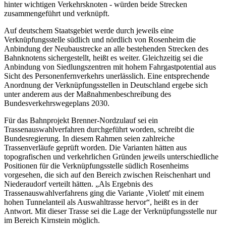
hinter wichtigen Verkehrsknoten - würden beide Strecken
zusammengeführt und verknüpft.
Auf deutschem Staatsgebiet werde durch jeweils eine
Verknüpfungsstelle südlich und nördlich von Rosenheim die
Anbindung der Neubaustrecke an alle bestehenden Strecken des
Bahnknotens sichergestellt, heißt es weiter. Gleichzeitig sei die
Anbindung von Siedlungszentren mit hohem Fahrgastpotential aus
Sicht des Personenfernverkehrs unerlässlich. Eine entsprechende
Anordnung der Verknüpfungsstellen in Deutschland ergebe sich
unter anderem aus der Maßnahmenbeschreibung des
Bundesverkehrswegeplans 2030.
Für das Bahnprojekt Brenner-Nordzulauf sei ein
Trassenauswahlverfahren durchgeführt worden, schreibt die
Bundesregierung. In diesem Rahmen seien zahlreiche
Trassenverläufe geprüft worden. Die Varianten hätten aus
topografischen und verkehrlichen Gründen jeweils unterschiedliche
Positionen für die Verknüpfungsstelle südlich Rosenheims
vorgesehen, die sich auf den Bereich zwischen Reischenhart und
Niederaudorf verteilt hätten. „Als Ergebnis des
Trassenauswahlverfahrens ging die Variante ,Violett' mit einem
hohen Tunnelanteil als Auswahltrasse hervor“, heißt es in der
Antwort. Mit dieser Trasse sei die Lage der Verknüpfungsstelle nur
im Bereich Kirnstein möglich.