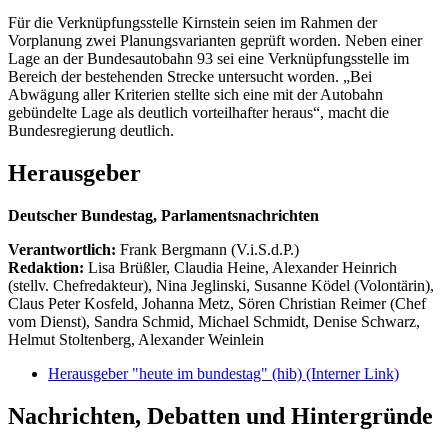
Für die Verknüpfungsstelle Kirnstein seien im Rahmen der
Vorplanung zwei Planungsvarianten geprüft worden. Neben einer
Lage an der Bundesautobahn 93 sei eine Verknüpfungsstelle im
Bereich der bestehenden Strecke untersucht worden. „Bei
Abwägung aller Kriterien stellte sich eine mit der Autobahn
gebündelte Lage als deutlich vorteilhafter heraus“, macht die
Bundesregierung deutlich.
Herausgeber
Deutscher Bundestag, Parlamentsnachrichten
Verantwortlich:
Frank Bergmann (V.i.S.d.P.)
Redaktion:
Lisa Brüßler, Claudia Heine, Alexander Heinrich
(stellv. Chefredakteur), Nina Jeglinski,
Susanne Ködel (Volontärin),
Claus Peter Kosfeld, Johanna Metz, Sören Christian Reimer (Chef
vom Dienst), Sandra Schmid, Michael Schmidt, Denise Schwarz,
Helmut Stoltenberg, Alexander Weinlein
Herausgeber "heute im bundestag" (hib)
(Interner Link)
Nachrichten, Debatten und Hintergründe