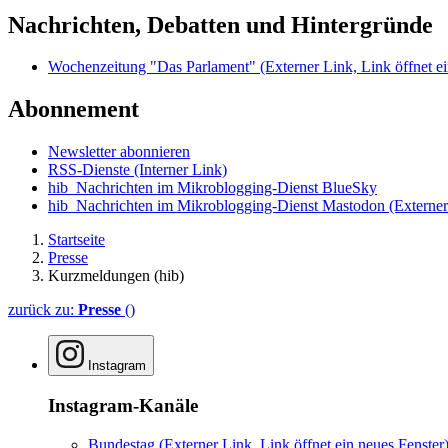
Nachrichten, Debatten und Hintergründe
Wochenzeitung "Das Parlament"
(Externer Link, Link öffnet ei
Abonnement
Newsletter abonnieren
RSS-Dienste
(Interner Link)
hib_Nachrichten im Mikroblogging-Dienst BlueSky
hib_Nachrichten im Mikroblogging-Dienst Mastodon
(Externer
Startseite
Presse
Kurzmeldungen (hib)
zurück zu:
Presse
()
Instagram
Instagram-Kanäle
Bundestag
(Externer Link, Link öffnet ein neues Fenster