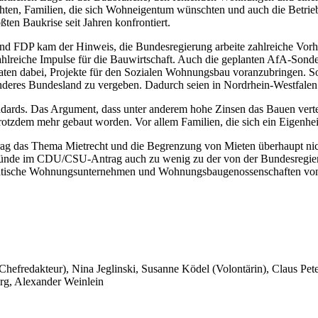
ten, Familien, die sich Wohneigentum wünschten und auch die Betrieb
ßten Baukrise seit Jahren konfrontiert.
nd FDP kam der Hinweis, die Bundesregierung arbeite zahlreiche Vor
hlreiche Impulse für die Bauwirtschaft. Auch die geplanten AfA-Sond
ten dabei, Projekte für den Sozialen Wohnungsbau voranzubringen. So 
eres Bundesland zu vergeben. Dadurch seien in Nordrhein-Westfalen de
ards. Das Argument, dass unter anderem hohe Zinsen das Bauen verteuer
 trotzdem mehr gebaut worden. Vor allem Familien, die sich ein Eigenh
ag das Thema Mietrecht und die Begrenzung von Mieten überhaupt nic
stünde im CDU/CSU-Antrag auch zu wenig zu der von der Bundesregieru
 städtische Wohnungsunternehmen und Wohnungsbaugenossenschaften von
 Chefredakteur), Nina Jeglinski,
Susanne Ködel (Volontärin),
Claus Pet
rg, Alexander Weinlein