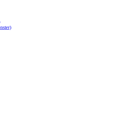
)
nster)