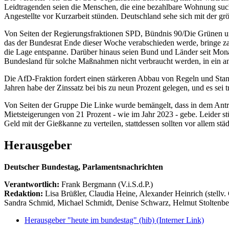
Leidtragenden seien die Menschen, die eine bezahlbare Wohnung such
Angestellte vor Kurzarbeit stünden. Deutschland sehe sich mit der grö
Von Seiten der Regierungsfraktionen SPD, Bündnis 90/Die Grünen u
das der Bundesrat Ende dieser Woche verabschieden werde, bringe za
die Lage entspanne. Darüber hinaus seien Bund und Länder seit Mona
Bundesland für solche Maßnahmen nicht verbraucht werden, in ein and
Die AfD-Fraktion fordert einen stärkeren Abbau von Regeln und Stand
Jahren habe der Zinssatz bei bis zu neun Prozent gelegen, und es sei
Von Seiten der Gruppe Die Linke wurde bemängelt, dass in dem Antr
Mietsteigerungen von 21 Prozent - wie im Jahr 2023 - gebe. Leider 
Geld mit der Gießkanne zu verteilen, stattdessen sollten vor allem
Herausgeber
Deutscher Bundestag, Parlamentsnachrichten
Verantwortlich:
Frank Bergmann (V.i.S.d.P.)
Redaktion:
Lisa Brüßler, Claudia Heine, Alexander Heinrich (stellv.
Sandra Schmid, Michael Schmidt, Denise Schwarz, Helmut Stoltenbe
Herausgeber "heute im bundestag" (hib)
(Interner Link)