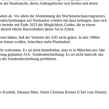
e der Baubranche, deren Auftragsbücher sich leerten und deren
haben ab. Vor allem die Abstimmung des Wachstumschancengesetzes,
erabschreibungen auf Neubauten würden mit dazu beitragen, dass sich
bestehe seit Ende 2023 die Möglichkeit, Gelder, die in einem
rzeit etliche Bauvorhaben dieser Art in Arbeit.
t hätten, ließ der Vertreter der AfD nicht gelten. In den 1980er
eim bauen wollten, bräuchten mehr Planbarkeit.
ht vorkomme. Es sei nicht hinnehmbar, dass es in München pro Jahr
ng geplanten AfA- Sonderabschreibung. Es sei nicht sinnvoll, das
 der Sonderabschreibung profitieren.
er Kosfeld, Johanna Metz, Sören Christian Reimer (Chef vom Dienst),