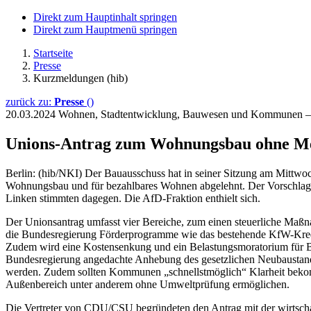
Direkt zum Hauptinhalt springen
Direkt zum Hauptmenü springen
Startseite
Presse
Kurzmeldungen (hib)
zurück zu:
Presse
()
20.03.2024
Wohnen, Stadtentwicklung, Bauwesen und Kommunen 
Unions-Antrag zum Wohnungsbau ohne M
Berlin: (hib/NKI) Der Bauausschuss hat in seiner Sitzung am Mittwoc
Wohnungsbau und für bezahlbares Wohnen abgelehnt. Der Vorschlag e
Linken stimmten dagegen. Die AfD-Fraktion enthielt sich.
Der Unionsantrag umfasst vier Bereiche, zum einen steuerliche Ma
die Bundesregierung Förderprogramme wie das bestehende KfW-Kr
Zudem wird eine Kostensenkung und ein Belastungsmoratorium für B
Bundesregierung angedachte Anhebung des gesetzlichen Neubaustanda
werden. Zudem sollten Kommunen „schnellstmöglich“ Klarheit beko
Außenbereich unter anderem ohne Umweltprüfung ermöglichen.
Die Vertreter von CDU/CSU begründeten den Antrag mit der wirtsch