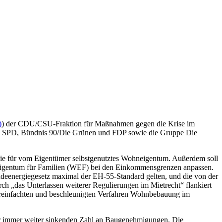
)
) der CDU/CSU-Fraktion für Maßnahmen gegen die Krise im
von SPD, Bündnis 90/Die Grünen und FDP sowie die Gruppe Die
ie für vom Eigentümer selbstgenutztes Wohneigentum. Außerdem soll
gentum für Familien (WEF) bei den Einkommensgrenzen anpassen.
eenergiegesetz maximal der EH-55-Standard gelten, und die von der
 „das Unterlassen weiterer Regulierungen im Mietrecht“ flankiert
einfachten und beschleunigten Verfahren Wohnbebauung im
er immer weiter sinkenden Zahl an Baugenehmigungen. Die