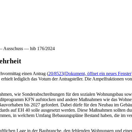
— Ausschuss — hib 176/2024
ehrheit
hvormittag einen Antrag (
20/8523
(Dokument, öffnet ein neues Fenster
rhielt lediglich das Votum der Antragsteller. Die Ampelfraktionen 
ßnahmen, wie Sonderabschreibungen für den sozialen Wohnungsbau sow
editprogramm KFN aufstocken und andere Maßnahmen wie das Wohnei
auvorhaben bis 2027 gefordert. Dabei dürfe für den Neubau im Gebäud
rds auf EH 40 solle ausgesetzt werden. Diese Maßnahmen sollten durch
mmen, in welchem Umfang Bebauungspläne Bestand haben, die im ver
aftlichen Lage in der Baubranche, den fehlenden Wohnungen und ein