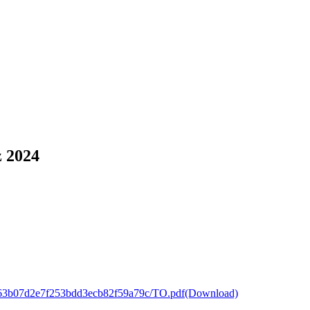
z 2024
bb63b07d2e7f253bdd3ecb82f59a79c/TO.pdf
(Download)