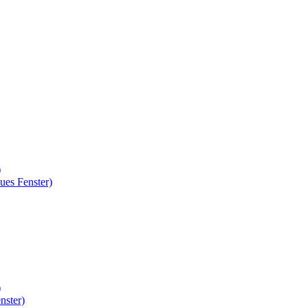
)
ues Fenster)
)
nster)