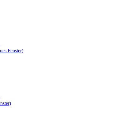
)
ues Fenster)
)
nster)