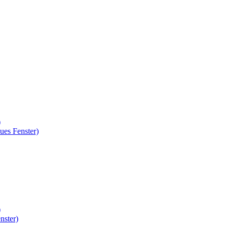
)
ues Fenster)
)
nster)