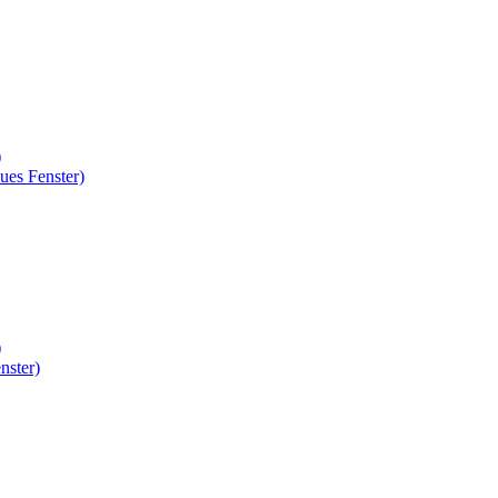
)
ues Fenster)
)
nster)