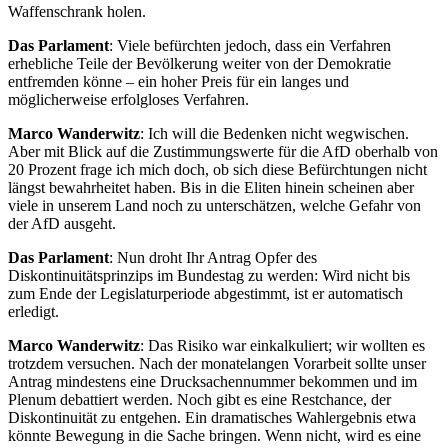
Waffenschrank holen.
Das Parlament
: Viele befürchten jedoch, dass ein Verfahren
erhebliche Teile der Bevölkerung weiter von der Demokratie
entfremden könne – ein hoher Preis für ein langes und
möglicherweise erfolgloses Verfahren.
Marco Wanderwitz
: Ich will die Bedenken nicht wegwischen.
Aber mit Blick auf die Zustimmungswerte für die AfD oberhalb von
20 Prozent frage ich mich doch, ob sich diese Befürchtungen nicht
längst bewahrheitet haben. Bis in die Eliten hinein scheinen aber
viele in unserem Land noch zu unterschätzen, welche Gefahr von
der AfD ausgeht.
Das Parlament
: Nun droht Ihr Antrag Opfer des
Diskontinuitätsprinzips im Bundestag zu werden: Wird nicht bis
zum Ende der Legislaturperiode abgestimmt, ist er automatisch
erledigt.
Marco Wanderwitz
: Das Risiko war einkalkuliert; wir wollten es
trotzdem versuchen. Nach der monatelangen Vorarbeit sollte unser
Antrag mindestens eine Drucksachennummer bekommen und im
Plenum debattiert werden. Noch gibt es eine Restchance, der
Diskontinuität zu entgehen. Ein dramatisches Wahlergebnis etwa
könnte Bewegung in die Sache bringen. Wenn nicht, wird es eine