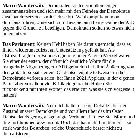
Marco Wanderwitz
: Demokraten sollten vor allem enger
zusammenstehen und sich mehr mit den Feinden der Demokratie
auseinandersetzen als mit sich selbst. Wahlkampf kann man
durchaus führen, ohne sich zum Beispiel am Blame-Game der AfD
gegen die Grünen zu beteiligen. Demokraten sollten so etwas nicht
unterstützen.
Das Parlament
: Keinen Hehl haben Sie daraus gemacht, dass es
Ihnen wiederum zuletzt an Unterstützung gefehlt hat. Als
Ostbeauftragter der Bundesregierung unter Angela Merkel waren
Sie einer der ersten, der öffentlich deutliche Worte für die
mangelnde Abgrenzung zur AfD gefunden hat. Ihre Äußerung von
den „diktatursozialisierten“ Ostdeutschen, die teilweise für die
Demokratie verloren seien, hat Ihnen 2021 Applaus, in der eigenen
Partei aber vor allem viel Kritik eingebracht. Haben Sie
rückblickend mit Ihren Worten das erreicht, was sie sich vorgestellt
hatten?
Marco Wanderwitz
: Nein. Ich hatte mir eine Debatte über den
Zustand unserer Demokratie und vor allem über das im Osten
Deutschlands gering ausgeprägte Vertrauen in diese Staatsform und
ihre Institutionen gewünscht. Doch das hat nicht funktioniert – zu
stark war das Bestreben, solche Unterschiede besser nicht zu
thematisieren.