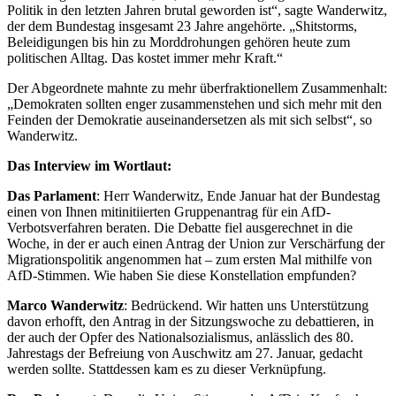
Politik in den letzten Jahren brutal geworden ist“, sagte Wanderwitz,
der dem Bundestag insgesamt 23 Jahre angehörte. „Shitstorms,
Beleidigungen bis hin zu Morddrohungen gehören heute zum
politischen Alltag. Das kostet immer mehr Kraft.“
Der Abgeordnete mahnte zu mehr überfraktionellem Zusammenhalt:
„Demokraten sollten enger zusammenstehen und sich mehr mit den
Feinden der Demokratie auseinandersetzen als mit sich selbst“, so
Wanderwitz.
Das Interview im Wortlaut:
Das Parlament
: Herr Wanderwitz, Ende Januar hat der Bundestag
einen von Ihnen mitinitiierten Gruppenantrag für ein AfD-
Verbotsverfahren beraten. Die Debatte fiel ausgerechnet in die
Woche, in der er auch einen Antrag der Union zur Verschärfung der
Migrationspolitik angenommen hat – zum ersten Mal mithilfe von
AfD-Stimmen. Wie haben Sie diese Konstellation empfunden?
Marco Wanderwitz
: Bedrückend. Wir hatten uns Unterstützung
davon erhofft, den Antrag in der Sitzungswoche zu debattieren, in
der auch der Opfer des Nationalsozialismus, anlässlich des 80.
Jahrestags der Befreiung von Auschwitz am 27. Januar, gedacht
werden sollte. Stattdessen kam es zu dieser Verknüpfung.