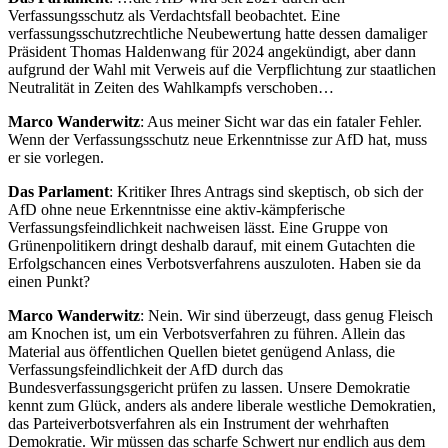
Verfassungsschutz als Verdachtsfall beobachtet. Eine
verfassungsschutzrechtliche Neubewertung hatte dessen damaliger
Präsident Thomas Haldenwang für 2024 angekündigt, aber dann
aufgrund der Wahl mit Verweis auf die Verpflichtung zur staatlichen
Neutralität in Zeiten des Wahlkampfs verschoben…
Marco Wanderwitz
: Aus meiner Sicht war das ein fataler Fehler.
Wenn der Verfassungsschutz neue Erkenntnisse zur AfD hat, muss
er sie vorlegen.
Das Parlament
: Kritiker Ihres Antrags sind skeptisch, ob sich der
AfD ohne neue Erkenntnisse eine aktiv-kämpferische
Verfassungsfeindlichkeit nachweisen lässt. Eine Gruppe von
Grünenpolitikern dringt deshalb darauf, mit einem Gutachten die
Erfolgschancen eines Verbotsverfahrens auszuloten. Haben sie da
einen Punkt?
Marco Wanderwitz
: Nein. Wir sind überzeugt, dass genug Fleisch
am Knochen ist, um ein Verbotsverfahren zu führen. Allein das
Material aus öffentlichen Quellen bietet genügend Anlass, die
Verfassungsfeindlichkeit der AfD durch das
Bundesverfassungsgericht prüfen zu lassen. Unsere Demokratie
kennt zum Glück, anders als andere liberale westliche Demokratien,
das Parteiverbotsverfahren als ein Instrument der wehrhaften
Demokratie. Wir müssen das scharfe Schwert nur endlich aus dem