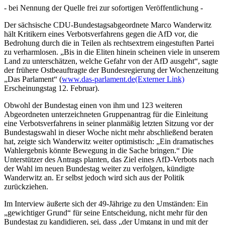
- bei Nennung der Quelle frei zur sofortigen Veröffentlichung -
Der sächsische CDU-Bundestagsabgeordnete Marco Wanderwitz
hält Kritikern eines Verbotsverfahrens gegen die AfD vor, die
Bedrohung durch die in Teilen als rechtsextrem eingestuften Partei
zu verharmlosen. „Bis in die Eliten hinein scheinen viele in unserem
Land zu unterschätzen, welche Gefahr von der AfD ausgeht“, sagte
der frühere Ostbeauftragte der Bundesregierung der Wochenzeitung
„Das Parlament“ (
www.das-parlament.de
(Externer Link)
Erscheinungstag 12. Februar).
Obwohl der Bundestag einen von ihm und 123 weiteren
Abgeordneten unterzeichneten Gruppenantrag für die Einleitung
eine Verbotsverfahrens in seiner planmäßig letzten Sitzung vor der
Bundestagswahl in dieser Woche nicht mehr abschließend beraten
hat, zeigte sich Wanderwitz weiter optimistisch: „Ein dramatisches
Wahlergebnis könnte Bewegung in die Sache bringen.“ Die
Unterstützer des Antrags planten, das Ziel eines AfD-Verbots nach
der Wahl im neuen Bundestag weiter zu verfolgen, kündigte
Wanderwitz an. Er selbst jedoch wird sich aus der Politik
zurückziehen.
Im Interview äußerte sich der 49-Jährige zu den Umständen: Ein
„gewichtiger Grund“ für seine Entscheidung, nicht mehr für den
Bundestag zu kandidieren, sei, dass „der Umgang in und mit der