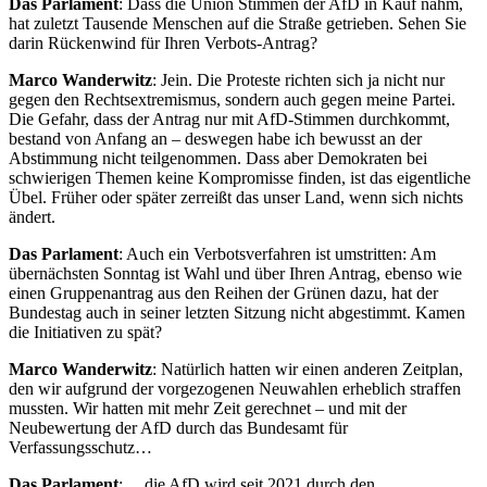
Das Parlament
: Dass die Union Stimmen der AfD in Kauf nahm,
hat zuletzt Tausende Menschen auf die Straße getrieben. Sehen Sie
darin Rückenwind für Ihren Verbots-Antrag?
Marco Wanderwitz
: Jein. Die Proteste richten sich ja nicht nur
gegen den Rechtsextremismus, sondern auch gegen meine Partei.
Die Gefahr, dass der Antrag nur mit AfD-Stimmen durchkommt,
bestand von Anfang an – deswegen habe ich bewusst an der
Abstimmung nicht teilgenommen. Dass aber Demokraten bei
schwierigen Themen keine Kompromisse finden, ist das eigentliche
Übel. Früher oder später zerreißt das unser Land, wenn sich nichts
ändert.
Das Parlament
: Auch ein Verbotsverfahren ist umstritten: Am
übernächsten Sonntag ist Wahl und über Ihren Antrag, ebenso wie
einen Gruppenantrag aus den Reihen der Grünen dazu, hat der
Bundestag auch in seiner letzten Sitzung nicht abgestimmt. Kamen
die Initiativen zu spät?
Marco Wanderwitz
: Natürlich hatten wir einen anderen Zeitplan,
den wir aufgrund der vorgezogenen Neuwahlen erheblich straffen
mussten. Wir hatten mit mehr Zeit gerechnet – und mit der
Neubewertung der AfD durch das Bundesamt für
Verfassungsschutz…
Das Parlament
: …die AfD wird seit 2021 durch den