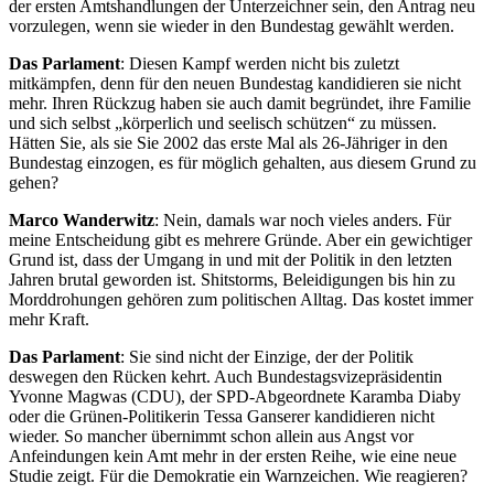
der ersten Amtshandlungen der Unterzeichner sein, den Antrag neu
vorzulegen, wenn sie wieder in den Bundestag gewählt werden.
Das Parlament
: Diesen Kampf werden nicht bis zuletzt
mitkämpfen, denn für den neuen Bundestag kandidieren sie nicht
mehr. Ihren Rückzug haben sie auch damit begründet, ihre Familie
und sich selbst „körperlich und seelisch schützen“ zu müssen.
Hätten Sie, als sie Sie 2002 das erste Mal als 26-Jähriger in den
Bundestag einzogen, es für möglich gehalten, aus diesem Grund zu
gehen?
Marco Wanderwitz
: Nein, damals war noch vieles anders. Für
meine Entscheidung gibt es mehrere Gründe. Aber ein gewichtiger
Grund ist, dass der Umgang in und mit der Politik in den letzten
Jahren brutal geworden ist. Shitstorms, Beleidigungen bis hin zu
Morddrohungen gehören zum politischen Alltag. Das kostet immer
mehr Kraft.
Das Parlament
: Sie sind nicht der Einzige, der der Politik
deswegen den Rücken kehrt. Auch Bundestagsvizepräsidentin
Yvonne Magwas (CDU), der SPD-Abgeordnete Karamba Diaby
oder die Grünen-Politikerin Tessa Ganserer kandidieren nicht
wieder. So mancher übernimmt schon allein aus Angst vor
Anfeindungen kein Amt mehr in der ersten Reihe, wie eine neue
Studie zeigt. Für die Demokratie ein Warnzeichen. Wie reagieren?