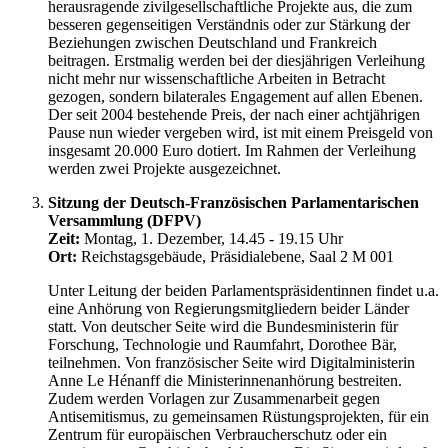
herausragende zivilgesellschaftliche Projekte aus, die zum
besseren gegenseitigen Verständnis oder zur Stärkung der
Beziehungen zwischen Deutschland und Frankreich
beitragen. Erstmalig werden bei der diesjährigen Verleihung
nicht mehr nur wissenschaftliche Arbeiten in Betracht
gezogen, sondern bilaterales Engagement auf allen Ebenen.
Der seit 2004 bestehende Preis, der nach einer achtjährigen
Pause nun wieder vergeben wird, ist mit einem Preisgeld von
insgesamt 20.000 Euro dotiert. Im Rahmen der Verleihung
werden zwei Projekte ausgezeichnet.
Sitzung der Deutsch-Französischen Parlamentarischen
Versammlung (DFPV)
Zeit:
Montag, 1. Dezember, 14.45 - 19.15 Uhr
Ort:
Reichstagsgebäude, Präsidialebene, Saal 2 M 001
Unter Leitung der beiden Parlamentspräsidentinnen findet u.a.
eine Anhörung von Regierungsmitgliedern beider Länder
statt. Von deutscher Seite wird die Bundesministerin für
Forschung, Technologie und Raumfahrt, Dorothee Bär,
teilnehmen. Von französischer Seite wird Digitalministerin
Anne Le Hénanff die Ministerinnenanhörung bestreiten.
Zudem werden Vorlagen zur Zusammenarbeit gegen
Antisemitismus, zu gemeinsamen Rüstungsprojekten, für ein
Zentrum für europäischen Verbraucherschutz oder ein