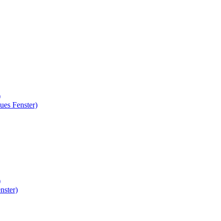
)
ues Fenster)
)
nster)