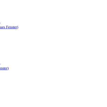
)
ues Fenster)
)
nster)