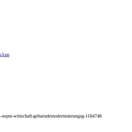
sApp
15-oepm-wirtschaft-gebaeudemodernisierungsg-1184748