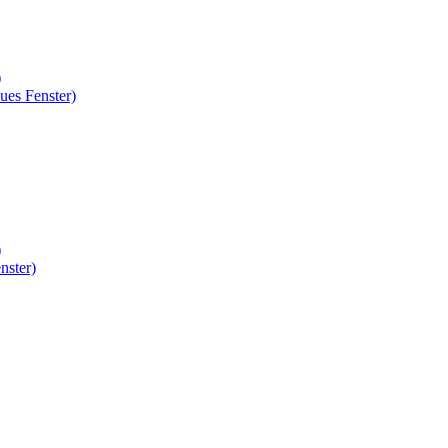
)
ues Fenster)
)
nster)