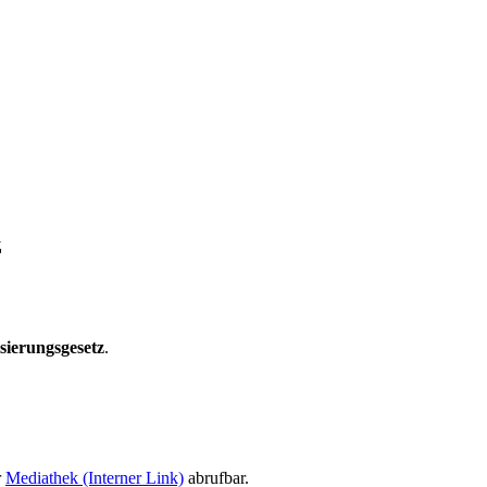
z
ierungsgesetz
.
r
Mediathek
(Interner Link)
abrufbar.