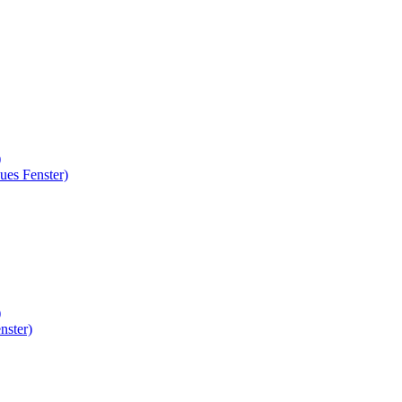
)
ues Fenster)
)
nster)