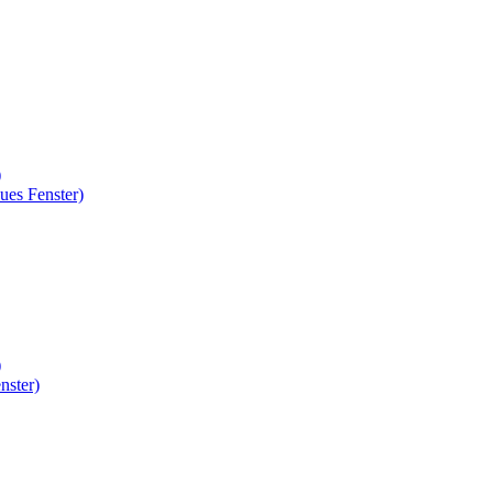
)
ues Fenster)
)
nster)