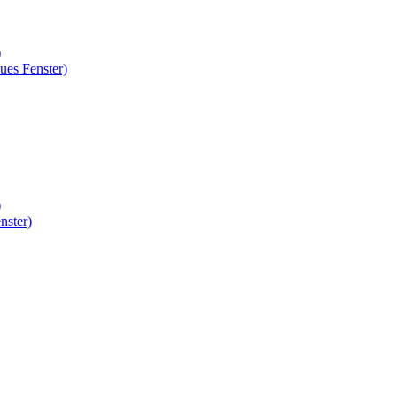
)
ues Fenster)
)
nster)