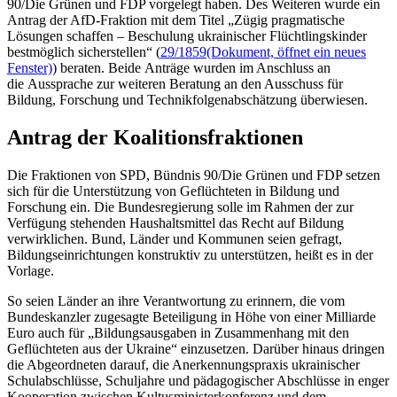
90/Die Grünen und FDP vorgelegt haben. Des Weiteren wurde ein
Antrag der AfD-Fraktion mit dem Titel „Zügig pragmatische
Lösungen schaffen – Beschulung ukrainischer Flüchtlingskinder
bestmöglich sicherstellen“ (
29/1859
(Dokument, öffnet ein neues
Fenster)
) beraten. Beide Anträge wurden im Anschluss an
die Aussprache zur weiteren Beratung an den Ausschuss für
Bildung, Forschung und Technikfolgenabschätzung überwiesen.
Antrag der Koalitionsfraktionen
Die Fraktionen von SPD, Bündnis 90/Die Grünen und FDP setzen
sich für die Unterstützung von Geflüchteten in Bildung und
Forschung ein. Die Bundesregierung solle im Rahmen der zur
Verfügung stehenden Haushaltsmittel das Recht auf Bildung
verwirklichen. Bund, Länder und Kommunen seien gefragt,
Bildungseinrichtungen konstruktiv zu unterstützen, heißt es in der
Vorlage.
So seien Länder an ihre Verantwortung zu erinnern, die vom
Bundeskanzler zugesagte Beteiligung in Höhe von einer Milliarde
Euro auch für „Bildungsausgaben in Zusammenhang mit den
Geflüchteten aus der Ukraine“ einzusetzen. Darüber hinaus dringen
die Abgeordneten darauf, die Anerkennungspraxis ukrainischer
Schulabschlüsse, Schuljahre und pädagogischer Abschlüsse in enger
Kooperation zwischen Kultusministerkonferenz und dem