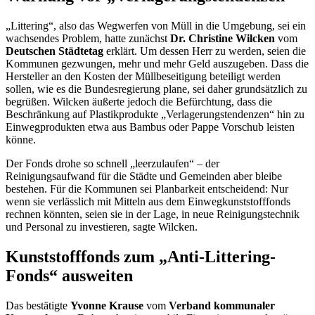
„Littering“, also das Wegwerfen von Müll in die Umgebung, sei ein
wachsendes Problem, hatte zunächst
Dr. Christine Wilcken
vom
Deutschen Städtetag
erklärt. Um dessen Herr zu werden, seien die
Kommunen gezwungen, mehr und mehr Geld auszugeben. Dass die
Hersteller an den Kosten der Müllbeseitigung beteiligt werden
sollen, wie es die Bundesregierung plane, sei daher grundsätzlich zu
begrüßen. Wilcken äußerte jedoch die Befürchtung, dass die
Beschränkung auf Plastikprodukte „Verlagerungstendenzen“ hin zu
Einwegprodukten etwa aus Bambus oder Pappe Vorschub leisten
könne.
Der Fonds drohe so schnell „leerzulaufen“ – der
Reinigungsaufwand für die Städte und Gemeinden aber bleibe
bestehen. Für die Kommunen sei Planbarkeit entscheidend: Nur
wenn sie verlässlich mit Mitteln aus dem Einwegkunststofffonds
rechnen könnten, seien sie in der Lage, in neue Reinigungstechnik
und Personal zu investieren, sagte Wilcken.
Kunststofffonds zum „Anti-Littering-
Fonds“ ausweiten
Das bestätigte
Yvonne Krause
vom
Verband kommunaler