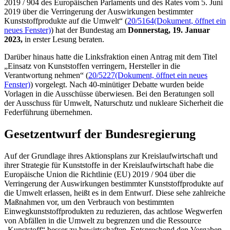
2019 / 904 des Europäischen Parlaments und des Rates vom 5. Juni
2019 über die Verringerung der Auswirkungen bestimmter
Kunststoffprodukte auf die Umwelt“ (
20/5164
(Dokument, öffnet ein
neues Fenster)
) hat der Bundestag am
Donnerstag, 19. Januar
2023,
in erster Lesung beraten.
Darüber hinaus hatte die Linksfraktion einen Antrag mit dem Titel
„Einsatz von Kunststoffen verringern, Hersteller in die
Verantwortung nehmen“ (
20/5227
(Dokument, öffnet ein neues
Fenster)
) vorgelegt. Nach 40-minütiger Debatte wurden beide
Vorlagen in die Ausschüsse überwiesen. Bei den Beratungen soll
der Ausschuss für Umwelt, Naturschutz und nukleare Sicherheit die
Federführung übernehmen.
Gesetzentwurf der Bundesregierung
Auf der Grundlage ihres Aktionsplans zur Kreislaufwirtschaft und
ihrer Strategie für Kunststoffe in der Kreislaufwirtschaft habe die
Europäische Union die Richtlinie (EU) 2019 / 904 über die
Verringerung der Auswirkungen bestimmter Kunststoffprodukte auf
die Umwelt erlassen, heißt es in dem Entwurf. Diese sehe zahlreiche
Maßnahmen vor, um den Verbrauch von bestimmten
Einwegkunststoffprodukten zu reduzieren, das achtlose Wegwerfen
von Abfällen in die Umwelt zu begrenzen und die Ressource
„Kunststoff“ besser zu bewirtschaften. Entsprechend den Vorgaben