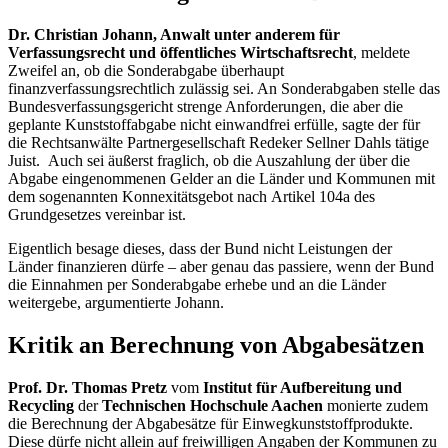
Dr. Christian Johann, Anwalt unter anderem für
Verfassungsrecht und öffentliches Wirtschaftsrecht
, meldete
Zweifel an, ob die Sonderabgabe überhaupt
finanzverfassungsrechtlich zulässig sei. An Sonderabgaben stelle das
Bundesverfassungsgericht strenge Anforderungen, die aber die
geplante Kunststoffabgabe nicht einwandfrei erfülle, sagte der für
die Rechtsanwälte Partnergesellschaft Redeker Sellner Dahls tätige
Juist. Auch sei äußerst fraglich, ob die Auszahlung der über die
Abgabe eingenommenen Gelder an die Länder und Kommunen mit
dem sogenannten Konnexitätsgebot nach Artikel 104a des
Grundgesetzes vereinbar ist.
Eigentlich besage dieses, dass der Bund nicht Leistungen der
Länder finanzieren dürfe – aber genau das passiere, wenn der Bund
die Einnahmen per Sonderabgabe erhebe und an die Länder
weitergebe, argumentierte Johann.
Kritik an Berechnung von Abgabesätzen
Prof. Dr. Thomas Pretz
vom
Institut für Aufbereitung und
Recycling
der
Technischen Hochschule Aachen
monierte zudem
die Berechnung der Abgabesätze für Einwegkunststoffprodukte.
Diese dürfe nicht allein auf freiwilligen Angaben der Kommunen zu