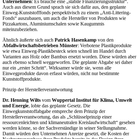
Unternehmen
: Es brauche eine „stabile Finanzierungsstruktur“.
Auch aus diesem Grund sprach sie sich dafür aus, den geplante
Einweg-Kunststofffonds perspektivisch zu einem „Anti-Littering-
Fonds“ auszubauen, um auch die Hersteller von Produkten wie
Pizzakartons, Aluminiumschalen sowie Kaugummis
miteinzubeziehen.
Ähnlich äußerte sich auch
Patrick Hasenkamp
von den
Abfallwirtschaftsbetrieben Münster
: Verbotene Plastikprodukte
wie etwa Einweg-Plastikbesteck seien schnell im Handel durch
Varianten aus Holz oder Bambus ersetzt worden. Diese würden aber
auch ebenso schnell weggeworfen. Die geplante Abgabe sei daher
nur ein „erster Schritt“. Wirksamer würde sie, wenn alle
Einwegprodukte davon erfasst würden, nicht nur bestimmte
Kunststoffprodukte.
Prinzip der Herstellerverantwortung
Dr. Henning Wilts
vom
Wuppertal Institut für Klima, Umwelt
und Energie
, lobte das geplante Gesetz. Die
Einwegkunststoffabgabe entspreche dem Prinzip der
Herstellerverantwortung, das als „Schlüsselprinzip einer
ressourcenleichten und klimaneutralen Kreislaufwirtschaft“ gesehen
werden könne, so der Sachverständige in seiner Stellungnahme.
Damit würden den Unternehmen Anreize gesetzt, die Kosten der