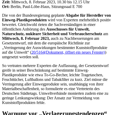
Zeit:
Mittwoch, 8. Februar 2023, 10.30 bis 12.15 Uhr
Ort:
Berlin, Paul-Löbe-Haus, Sitzungssaal E 700
Die von der Bundesregierung geplante
Abgabe für Hersteller von
Einweg-Plastikprodukten
wird von Experten mehrheitlich positiv
bewertet. Gleichwohl rieten die Sachverständigen in einer
öffentlichen Anhörung des
Ausschusses für Umwelt,
Naturschutz, nukleare Sicherheit und Verbraucherschutz
am
Mittwoch, 8. Februar 2023,
auch zu Nachbesserungen am
Gesetzentwurf, mit dem die europäische Richtlinie zur
„Verringerung der Auswirkungen bestimmter Kunststoffprodukte
auf die Umwelt“ (
20/5164
(Dokument, öffnet ein neues Fenster)
)
umgesetzt werden soll.
So vertraten mehrere Experten die Auffassung, der Gesetzentwurf
greife in seiner Beschränkung auf bestimmte Einweg-
Plastikprodukte wie etwa
To-Go
-Becher, leichte Tragetaschen,
Feuchttücher, Luftballons und Tabakfilter zu kurz. Ziel müsse die
Verringerung aller Einwegprodukte sein, unabhängig von ihrer
Materialbeschaffenheit, so formulierte es eine Vertreterin des
Deutschen Städtetags. Umweltverbände monierten zudem eine zu
geringe Lenkungswirkung: Der Ansatz zur Vermeidung von
Kunststoffprodukten fehle.
Warnung vor „Verlagerungstendenzen“