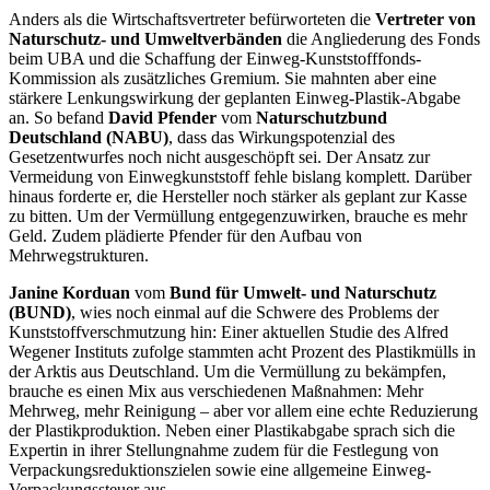
Anders als die Wirtschaftsvertreter befürworteten die
Vertreter von
Naturschutz- und Umweltverbänden
die Angliederung des Fonds
beim UBA und die Schaffung der Einweg-Kunststofffonds-
Kommission als zusätzliches Gremium. Sie mahnten aber eine
stärkere Lenkungswirkung der geplanten Einweg-Plastik-Abgabe
an. So befand
David Pfender
vom
Naturschutzbund
Deutschland (NABU)
, dass das Wirkungspotenzial des
Gesetzentwurfes noch nicht ausgeschöpft sei. Der Ansatz zur
Vermeidung von Einwegkunststoff fehle bislang komplett. Darüber
hinaus forderte er, die Hersteller noch stärker als geplant zur Kasse
zu bitten. Um der Vermüllung entgegenzuwirken, brauche es mehr
Geld. Zudem plädierte Pfender für den Aufbau von
Mehrwegstrukturen.
Janine Korduan
vom
Bund für Umwelt- und Naturschutz
(BUND)
, wies noch einmal auf die Schwere des Problems der
Kunststoffverschmutzung hin: Einer aktuellen Studie des Alfred
Wegener Instituts zufolge stammten acht Prozent des Plastikmülls in
der Arktis aus Deutschland. Um die Vermüllung zu bekämpfen,
brauche es einen Mix aus verschiedenen Maßnahmen: Mehr
Mehrweg, mehr Reinigung – aber vor allem eine echte Reduzierung
der Plastikproduktion. Neben einer Plastikabgabe sprach sich die
Expertin in ihrer Stellungnahme zudem für die Festlegung von
Verpackungsreduktionszielen sowie eine allgemeine Einweg-
Verpackungssteuer aus.