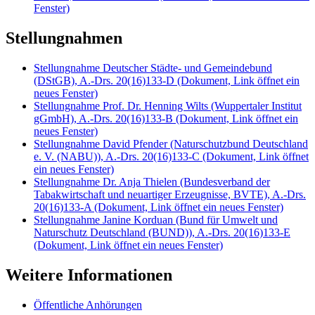
Fenster)
Stellungnahmen
Stellungnahme Deutscher Städte- und Gemeindebund
(DStGB), A.-Drs. 20(16)133-D
(Dokument, Link öffnet ein
neues Fenster)
Stellungnahme Prof. Dr. Henning Wilts (Wuppertaler Institut
gGmbH), A.-Drs. 20(16)133-B
(Dokument, Link öffnet ein
neues Fenster)
Stellungnahme David Pfender (Naturschutzbund Deutschland
e. V. (NABU)), A.-Drs. 20(16)133-C
(Dokument, Link öffnet
ein neues Fenster)
Stellungnahme Dr. Anja Thielen (Bundesverband der
Tabakwirtschaft und neuartiger Erzeugnisse, BVTE), A.-Drs.
20(16)133-A
(Dokument, Link öffnet ein neues Fenster)
Stellungnahme Janine Korduan (Bund für Umwelt und
Naturschutz Deutschland (BUND)), A.-Drs. 20(16)133-E
(Dokument, Link öffnet ein neues Fenster)
Weitere Informationen
Öffentliche Anhörungen