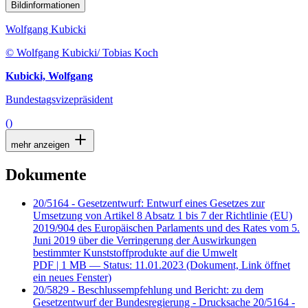
Bildinformationen
Wolfgang Kubicki
© Wolfgang Kubicki/ Tobias Koch
Kubicki, Wolfgang
Bundestagsvizepräsident
()
mehr anzeigen
Dokumente
20/5164 - Gesetzentwurf: Entwurf eines Gesetzes zur
Umsetzung von Artikel 8 Absatz 1 bis 7 der Richtlinie (EU)
2019/904 des Europäischen Parlaments und des Rates vom 5.
Juni 2019 über die Verringerung der Auswirkungen
bestimmter Kunststoffprodukte auf die Umwelt
PDF
| 1 MB — Status: 11.01.2023
(Dokument, Link öffnet
ein neues Fenster)
20/5829 - Beschlussempfehlung und Bericht: zu dem
Gesetzentwurf der Bundesregierung - Drucksache 20/5164 -