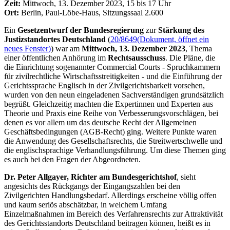
Zeit:
Mittwoch, 13. Dezember 2023, 15 bis 17 Uhr
Ort:
Berlin, Paul-Löbe-Haus, Sitzungssaal 2.600
Ein
Gesetzentwurf der Bundesregierung
zur
Stärkung des
Justizstandortes Deutschland
(
20/8649
(Dokument, öffnet ein
neues Fenster)
) war am
Mittwoch, 13. Dezember 2023
, Thema
einer öffentlichen Anhörung im
Rechtsausschuss
. Die Pläne, die
die Einrichtung sogenannter Commercial Courts - Spruchkammern
für zivilrechtliche Wirtschaftsstreitigkeiten - und die Einführung der
Gerichtssprache Englisch in der Zivilgerichtsbarkeit vorsehen,
wurden von den neun eingeladenen Sachverständigen grundsätzlich
begrüßt. Gleichzeitig machten die Expertinnen und Experten aus
Theorie und Praxis eine Reihe von Verbesserungsvorschlägen, bei
denen es vor allem um das deutsche Recht der Allgemeinen
Geschäftsbedingungen (AGB-Recht) ging. Weitere Punkte waren
die Anwendung des Gesellschaftsrechts, die Streitwertschwelle und
die englischsprachige Verhandlungsführung. Um diese Themen ging
es auch bei den Fragen der Abgeordneten.
Dr. Peter Allgayer, Richter am Bundesgerichtshof
, sieht
angesichts des Rückgangs der Eingangszahlen bei den
Zivilgerichten Handlungsbedarf. Allerdings erscheine völlig offen
und kaum seriös abschätzbar, in welchem Umfang
Einzelmaßnahmen im Bereich des Verfahrensrechts zur Attraktivität
des Gerichtsstandorts Deutschland beitragen können, heißt es in