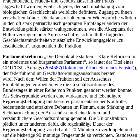
Frauentoiletten, Frauen- und Geburtshäuser in der Praxis
abgeschafft würden, weil sich jeder, der sich unabhängig vom
biologischen Geschlecht als weibliche definiere, Zugang zu ihnen
verschaffen könne. Die daraus resultierenden Widersprüche würden
in den oft stark patriarchalisch geprägten Empfängerländern der
Entwicklungshilfe stärker wahrgenommen, was die Akzeptanz der
Hilfen verringere oder Anreize schaffe, sich mithilfe fingierter
Geschlechtsminderheiten zusätzliche Entwicklungsgelder „zu
erschleichen“, argumentiert die Fraktion.
Parlamentsreform:
„Die Demokratie stärken – Klare Reformen für
ein modernes und bürgernahes Parlament“, so lautet der Titel eines
CDU/CSU-Antrags (
20/4587
(Dokument, öffnet ein neues Fenster)
),
der federführend im Geschäftsordnungsausschuss beraten
wird. Nach dem Willen der Fraktion soll der Ausschuss
Empfehlungen erarbeiten, wie die Geschäftsordnung des
Bundestages in einer Reihe von Punkten geändert werden könnte.
Als Schwerpunkte werden eine wirksamere und lebendigere
Regierungsbefragung mit besserer parlamentarischer Kontrolle,
bedeutende und attraktive Debatten im Plenum, eine Stärkung und
Sichtbarmachung der Ausschüsse und eine klarere und
verständlichere Geschäftsordnung genannt. Die Unionsfraktion
plädiert unter anderem dafür, die regelmäßige Dauer der
Regierungsbefragung von 60 auf 120 Minuten zu verdoppeln und
auf die bisherige 90-minütige Fragestunde zu verzichten. Stattdessen