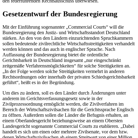
den federführenden Rechtsausschuss überwiesen.
Gesetzentwurf der Bundesregierung
Mit der Einführung sogenannter „
Commercial Courts
“ will die
Bundesregierung den Justiz- und Wirtschaftsstandort Deutschland
stärken. An den von den Ländern einzurichtenden Spruchkammern
sollen bedeutende zivilrechtliche Wirtschaftsstreitigkeiten verhandelt
werden können und das auch in englischer Sprache. Nach
Auffassung der Bundesregierung bietet die ordentliche
Gerichtsbarkeit in Deutschland insgesamt „nur eingeschränkt
zeitgemäße Verfahrensmöglichkeiten“ für solche Streitigkeiten an.
„In der Folge werden solche Streitigkeiten vermehrt in anderen
Rechtsordnungen oder innerhalb der privaten Schiedsgerichtsbarkeit
geführt“, heißt es in der Begründung.
Um dies zu ändern, soll es den Länder durch Änderungen unter
anderem im Gerichtsverfassungsgesetz sowie in der
Zivilprozessordnung ermöglicht werden, die Zivilverfahren im
Bereich der Wirtschaftszivilsachen für die Gerichtssprache Englisch
zu öffnen. Außerdem sollen die Länder die Befugnis erhalten, an
einem Oberlandesgericht beziehungsweise an einem Obersten
Landesgericht sogenannte
Commercial Courts
zu etablieren. „Dabei
handelt es sich um einen oder mehrere Zivilsenate, vor dem bzw.
denen Wirtschaftszivilsachen ab einem Streitwert von einer Million