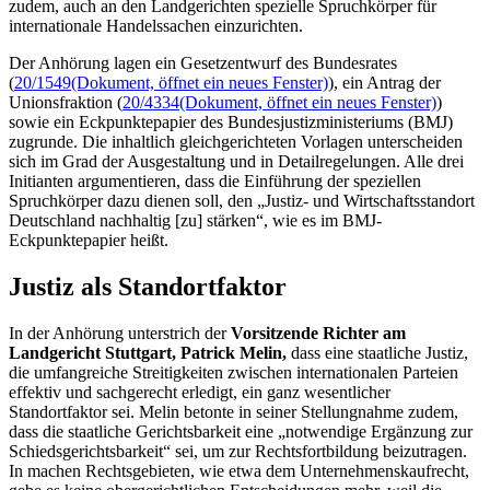
zudem, auch an den Landgerichten spezielle Spruchkörper für
internationale Handelssachen einzurichten.
Der Anhörung lagen ein Gesetzentwurf des Bundesrates
(
20/1549
(Dokument, öffnet ein neues Fenster)
), ein Antrag der
Unionsfraktion (
20/4334
(Dokument, öffnet ein neues Fenster)
)
sowie ein Eckpunktepapier des Bundesjustizministeriums (BMJ)
zugrunde. Die inhaltlich gleichgerichteten Vorlagen unterscheiden
sich im Grad der Ausgestaltung und in Detailregelungen. Alle drei
Initianten argumentieren, dass die Einführung der speziellen
Spruchkörper dazu dienen soll, den „Justiz- und Wirtschaftsstandort
Deutschland nachhaltig [zu] stärken“, wie es im BMJ-
Eckpunktepapier heißt.
Justiz als Standortfaktor
In der Anhörung unterstrich der
Vorsitzende Richter am
Landgericht Stuttgart, Patrick Melin,
dass eine staatliche Justiz,
die umfangreiche Streitigkeiten zwischen internationalen Parteien
effektiv und sachgerecht erledigt, ein ganz wesentlicher
Standortfaktor sei. Melin betonte in seiner Stellungnahme zudem,
dass die staatliche Gerichtsbarkeit eine „notwendige Ergänzung zur
Schiedsgerichtsbarkeit“ sei, um zur Rechtsfortbildung beizutragen.
In machen Rechtsgebieten, wie etwa dem Unternehmenskaufrecht,