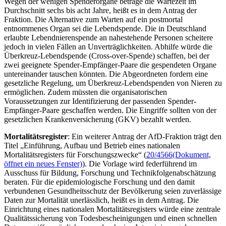
Wegen der wenigen Spenderorgane betrage die Wartezeit im
Durchschnitt sechs bis acht Jahre, heißt es in dem Antrag der
Fraktion. Die Alternative zum Warten auf ein postmortal
entnommenes Organ sei die Lebendspende. Die in Deutschland
erlaubte Lebendnierenspende an nahestehende Personen scheitere
jedoch in vielen Fällen an Unverträglichkeiten. Abhilfe würde die
Überkreuz-Lebendspende (Cross-over-Spende) schaffen, bei der
zwei geeignete Spender-Empfänger-Paare die gespendeten Organe
untereinander tauschen könnten. Die Abgeordneten fordern eine
gesetzliche Regelung, um Überkreuz-Lebendspenden von Nieren zu
ermöglichen. Zudem müssten die organisatorischen
Voraussetzungen zur Identifizierung der passenden Spender-
Empfänger-Paare geschaffen werden. Die Eingriffe sollten von der
gesetzlichen Krankenversicherung (GKV) bezahlt werden.
Mortalitätsregister
: Ein weiterer Antrag der AfD-Fraktion trägt den
Titel „Einführung, Aufbau und Betrieb eines nationalen
Mortalitätsregisters für Forschungszwecke“ (
20/4566
(Dokument,
öffnet ein neues Fenster)
). Die Vorlage wird federführend im
Ausschuss für Bildung, Forschung und Technikfolgenabschätzung
beraten. Für die epidemiologische Forschung und den damit
verbundenen Gesundheitsschutz der Bevölkerung seien zuverlässige
Daten zur Mortalität unerlässlich, heißt es in dem Antrag. Die
Einrichtung eines nationalen Mortalitätsregisters würde eine zentrale
Qualitätssicherung von Todesbescheinigungen und einen schnellen