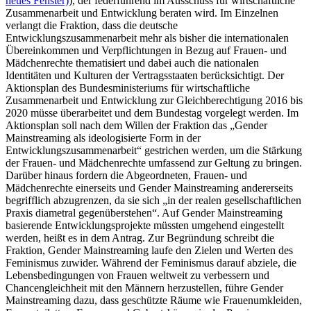
neues Fenster)
), der federführend im Ausschuss für wirtschaftliche
Zusammenarbeit und Entwicklung beraten wird. Im Einzelnen
verlangt die Fraktion, dass die deutsche
Entwicklungszusammenarbeit mehr als bisher die internationalen
Übereinkommen und Verpflichtungen in Bezug auf Frauen- und
Mädchenrechte thematisiert und dabei auch die nationalen
Identitäten und Kulturen der Vertragsstaaten berücksichtigt. Der
Aktionsplan des Bundesministeriums für wirtschaftliche
Zusammenarbeit und Entwicklung zur Gleichberechtigung 2016 bis
2020 müsse überarbeitet und dem Bundestag vorgelegt werden. Im
Aktionsplan soll nach dem Willen der Fraktion das „
Gender
Mainstreaming
als ideologisierte Form in der
Entwicklungszusammenarbeit“ gestrichen werden, um die Stärkung
der Frauen- und Mädchenrechte umfassend zur Geltung zu bringen.
Darüber hinaus fordern die Abgeordneten, Frauen- und
Mädchenrechte einerseits und
Gender Mainstreaming
andererseits
begrifflich abzugrenzen, da sie sich „in der realen gesellschaftlichen
Praxis diametral gegenüberstehen“. Auf
Gender Mainstreaming
basierende Entwicklungsprojekte müssten umgehend eingestellt
werden, heißt es in dem Antrag. Zur Begründung schreibt die
Fraktion,
Gender Mainstreaming
laufe den Zielen und Werten des
Feminismus zuwider. Während der Feminismus darauf abziele, die
Lebensbedingungen von Frauen weltweit zu verbessern und
Chancengleichheit mit den Männern herzustellen, führe
Gender
Mainstreaming
dazu, dass geschützte Räume wie Frauenumkleiden,