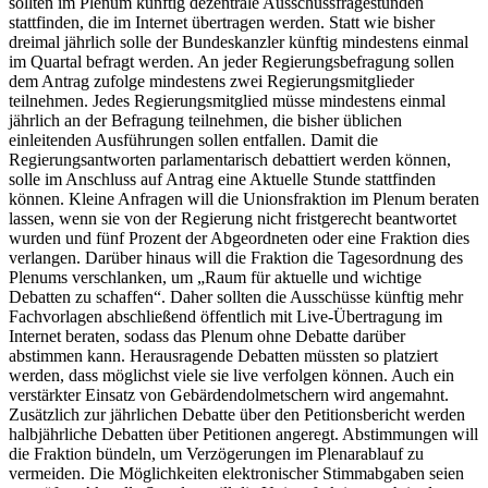
sollten im Plenum künftig dezentrale Ausschussfragestunden
stattfinden, die im Internet übertragen werden. Statt wie bisher
dreimal jährlich solle der Bundeskanzler künftig mindestens einmal
im Quartal befragt werden. An jeder Regierungsbefragung sollen
dem Antrag zufolge mindestens zwei Regierungsmitglieder
teilnehmen. Jedes Regierungsmitglied müsse mindestens einmal
jährlich an der Befragung teilnehmen, die bisher üblichen
einleitenden Ausführungen sollen entfallen. Damit die
Regierungsantworten parlamentarisch debattiert werden können,
solle im Anschluss auf Antrag eine Aktuelle Stunde stattfinden
können. Kleine Anfragen will die Unionsfraktion im Plenum beraten
lassen, wenn sie von der Regierung nicht fristgerecht beantwortet
wurden und fünf Prozent der Abgeordneten oder eine Fraktion dies
verlangen. Darüber hinaus will die Fraktion die Tagesordnung des
Plenums verschlanken, um „Raum für aktuelle und wichtige
Debatten zu schaffen“. Daher sollten die Ausschüsse künftig mehr
Fachvorlagen abschließend öffentlich mit
Live
-Übertragung im
Internet beraten, sodass das Plenum ohne Debatte darüber
abstimmen kann. Herausragende Debatten müssten so platziert
werden, dass möglichst viele sie
live
verfolgen können. Auch ein
verstärkter Einsatz von Gebärdendolmetschern wird angemahnt.
Zusätzlich zur jährlichen Debatte über den Petitionsbericht werden
halbjährliche Debatten über Petitionen angeregt. Abstimmungen will
die Fraktion bündeln, um Verzögerungen im Plenarablauf zu
vermeiden. Die Möglichkeiten elektronischer Stimmabgaben seien