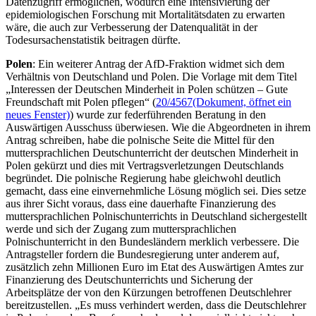
Datenzugriff ermöglichen, wodurch eine Intensivierung der
epidemiologischen Forschung mit Mortalitätsdaten zu erwarten
wäre, die auch zur Verbesserung der Datenqualität in der
Todesursachenstatistik beitragen dürfte.
Polen
: Ein weiterer Antrag der AfD-Fraktion widmet sich dem
Verhältnis von Deutschland und Polen. Die Vorlage mit dem Titel
„Interessen der Deutschen Minderheit in Polen schützen – Gute
Freundschaft mit Polen pflegen“ (
20/4567
(Dokument, öffnet ein
neues Fenster)
) wurde zur federführenden Beratung in den
Auswärtigen Ausschuss überwiesen. Wie die Abgeordneten in ihrem
Antrag schreiben, habe die polnische Seite die Mittel für den
muttersprachlichen Deutschunterricht der deutschen Minderheit in
Polen gekürzt und dies mit Vertragsverletzungen Deutschlands
begründet. Die polnische Regierung habe gleichwohl deutlich
gemacht, dass eine einvernehmliche Lösung möglich sei. Dies setze
aus ihrer Sicht voraus, dass eine dauerhafte Finanzierung des
muttersprachlichen Polnischunterrichts in Deutschland sichergestellt
werde und sich der Zugang zum muttersprachlichen
Polnischunterricht in den Bundesländern merklich verbessere. Die
Antragsteller fordern die Bundesregierung unter anderem auf,
zusätzlich zehn Millionen Euro im
Etat
des Auswärtigen Amtes zur
Finanzierung des Deutschunterrichts und Sicherung der
Arbeitsplätze der von den Kürzungen betroffenen Deutschlehrer
bereitzustellen. „Es muss verhindert werden, dass die Deutschlehrer