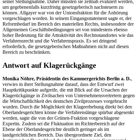
seiner Stellungnahme. Daher müssten sie zeitnah evaluiert werden,
um gegebenenfalls kurzfristig gesetzgeberisch nachsteuern zu
können. Allgayer war von der Unionsfraktion für die Anhörung
vorgeschlagen worden. In seinem Eingangsstatement sagte er, der
Reformbedarf im Bereich des materiellen Rechts, insbesondere der
Allgemeinen Geschäftsbedingungen sei von mindestens ebenso
hoher Bedeutung für die Attraktivität des Rechtsstandortes wie das
Verfahrensrecht und die Verfahrenspraxis. Es sei dringend
erforderlich, die gesetzgeberischen Maßnahmen nicht auf diesen
Bereich zu beschränken.
Antwort auf Klagerückgänge
Monika Nöhre, Präsidentin des Kammergerichts Berlin a. D.
,
verwies in ihrer Stellungnahme darauf, dass der Entwurf zwei
Hauptkritikpunkte aufgreife, die mit Blick auf die Ursachen der
Klagerückgänge in Zivilsachen von Unternehmensvertretern gegen
die Wirtschaftlichkeit des deutschen Zivilprozesses vorgebracht
wurden. Durch die Möglichkeit der Klageerhebung direkt bei den
Oberlandesgerichten könne die Verfahrenslänge spürbar abgesenkt
werden, sagte die von der Grünen-Fraktion vorgeschlagene
Expertin. Zudem sei die Fluktuation im Richterbereich auf der
Ebene der Oberlandesgerichte deutlich geringer als im
landgerichtlichen Bereich. Das übergeordnete Ziel, den