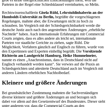
gebe es keine obergerichtlichen Entscheidungen mehr, weil die
Parteien in der Regel eine Schiedsklausel vereinbarten, so Melin.
Rechtswissenschaftlerin
Gisela Rühl, Lehrstuhlinhaberin an der
Humboldt-Universität zu Berlin,
begrüßte die vorgeschlagenen
Regelungen, mahnte aber, die Erwartungen nicht zu hoch zu
schrauben. Im Vergleich mit der Schiedsgerichtsbarkeit werde die
deutsche Justiz auch nach den angestrebten Änderungen „erhebliche
Nachteile“ haben. Auch internationale Erfahrungen mit
Commercial
Courts
zeigten, dass es alles andere als leicht sei, internationale
Parteien vor staatliche Gerichte zu ziehen, sagte Rühl. Die
Möglichkeit, Verfahren gänzlich auf Englisch zu führen, wurde von
den Expertinnen und Experten einhellig begrüßt. Die
Vorsitzende
Richterin am Landgericht Hamburg, Heike Hummelmeier,
nannte es einen „Anachronismus, dass in Deutschland nicht auf
Englisch verhandelt werden kann“. Sie verwies auf die Praxis an
Schiedsgerichten und attestierte Deutschland auch im Vergleich mit
anderen Ländern erheblichen Nachholbedarf.
Kleinere und größere Änderungen
Bei grundsätzlicher Zustimmung mahnten die Sachverständigen
diverse kleinere und größere Änderungen an und bezogen sich
dabei vor allem auf den Gesetzentwurf des Bundesrates. Dieser sieht
unter anderem vor, dass die
Commercial Courts
an den