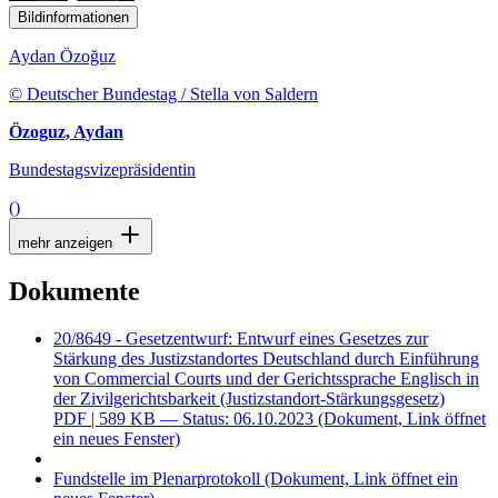
Bildinformationen
Aydan Özoğuz
© Deutscher Bundestag / Stella von Saldern
Özoguz, Aydan
Bundestagsvizepräsidentin
()
mehr anzeigen
Dokumente
20/8649 - Gesetzentwurf: Entwurf eines Gesetzes zur
Stärkung des Justizstandortes Deutschland durch Einführung
von Commercial Courts und der Gerichtssprache Englisch in
der Zivilgerichtsbarkeit (Justizstandort-Stärkungsgesetz)
PDF
| 589 KB — Status: 06.10.2023
(Dokument, Link öffnet
ein neues Fenster)
Fundstelle im Plenarprotokoll
(Dokument, Link öffnet ein