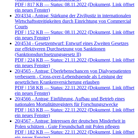
PDF
| 817 KB — Status: 08.11.2022
(Dokument, Link öffnet
ein neues Fenster)
20/4334 - Antrag: Stärkung der Ziviljustiz in internationalen
Wirtschaftsstreitigkeiten durch Einrichtung von Commercial
Courts
PDF
| 152 KB — Status: 08.11.2022
(Dokument, Link öffnet
ein neues Fenster)
20/4534 - Gesetzentwurf: Entwurf eines Zweiten Gesetzes
zur effektiveren Durchsetzung von Sanktionen
(Sanktionsdurchsetzungsgesetz II)
PDF
| 224 KB — Status: 21.11.2022
(Dokument, Link öffnet
ein neues Fenster)
20/4565 - Antrag: Überlebenschancen von Dialysepatienten
verbessern - Cross-over-Lebendspende als Leistung der
gesetzlichen Krankenversicherung erlauben
PDF
| 158 KB — Status: 22.11.2022
(Dokument, Link öffnet
ein neues Fenster)
20/4566 - Antrag: Einführung, Aufbau und Betrieb eines
nationalen Mortalitätsregisters für Forschungszwecke
PDF
| 163 KB — Status: 22.11.2022
(Dokument, Link öffnet
ein neues Fenster)
20/4567 - Antrag: Interessen der deutschen Minderheit in
Polen schützen - Gute Freundschaft mit Polen pflegen
PDF
| 182 KB — Status: 22.11.2022
(Dokument, Link öffnet
ein neues Fenster)