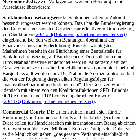
November 2022,
zwei Vorlagen zur weiteren Beratung in die
Ausschüsse überwiesen:
Sanktionsdurchsetzungsgesetz
: Sanktionen sollen in Zukunft
besser durchgesetzt werden können. Dazu hat die Bundesregierung
den Entwurf eines zweiten Gesetzes zur effektiveren Durchsetzung
von Sanktionen (
20/4534
(Dokument, öffnet ein neues Fenster)
)
eingebracht. Bei den weiteren Beratungen übernimmt der
Finanzausschuss die Federführung. Eine der wichtigsten
Maßnahmen besteht in der Einrichtung einer Zentralstelle für
Sanktionsdurchsetzung auf Bundesebene. Dort soll auch eine
Hinweisannahmestelle eingerichtet werden. Außerdem sieht der
Gesetzentwurf vor, dass bei Immobilientransaktionen nicht mehr mit
Bargeld bezahlt werden darf. Der Nationale Normenkontrollrat hält
die von der Regierung dargestellten Regelungsfolgen für
„nachvollziehbar und methodengerecht“. Der Gesetzentwurf ist
identisch mit einem von den Koalitionsfraktionen SPD, Bündnis
90/Die Grünen und FDP bereits eingebrachten Entwurf
(
20/4326
(Dokument, öffnet ein neues Fenster)
).
Commercial Courts
:
Die Unionsfraktion macht sich für die
Einführung von
Commercial Courts
an Oberlandesgerichten stark.
Diese sollen für Handelssachen mit internationalem Bezug ab einem
Streitwert von über zwei Millionen Euro zuständig sein. Dabei soll
es die Möglichkeit geben, „das gesamte Verfahren einschließlich