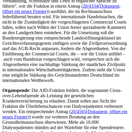
Verhandlung, Schriftsätze und Urteil in englischer Sprache zu
führen“, wie die Fraktion in einem Antrag (
20/4334
(Dokument,
öffnet ein neues Fenster)
) ausführt, der im Rechtsausschuss
federführend beraten wird. Für internationale Handelssachen, die
nicht in die Zuständigkeit der vorgeschlagenen
Commercial Courts
fallen, sollen nach Willen der Union ferner spezialisierte Kammern
an den Landgerichten entstehen. Für die Umsetzung soll die
Bundesregierung eine entsprechende Landesöffnungsklausel im
Gerichtsverfassungsgesetz einfügen sowie die Zivilprozessordnung
und das AGB-Recht anpassen, fordern die Abgeordneten. Von der
Einführung der Commercial Courts, die – wie die Union anführt –
auch vom Bundesrat vorgeschlagen wird, versprechen sich die
Abgeordneten eine nachhaltige Stärkung der staatlichen Ziviljustiz
in internationalen Wirtschaftsstreitigkeiten. Zudem sieht die Union
eine mögliche Stärkung des Gerichtsstandortes Deutschland im
internationalen Wettbewerb.
Organspende
: Die AfD-Fraktion fordert, die sogenannte
Cross-
over-
Lebendspende als Leistung der gesetzlichen
Krankenversicherung zu erlauben. Damit sollen aus Sicht der
Fraktion die Überlebenschancen von Dialysepatienten verbessert
werden. Ein entsprechender Antrag (
20/4565
(Dokument, öffnet ein
neues Fenster)
) wurde zur weiteren Beratung an den
Gesundheitsausschuss überwiesen. Mehr als 10.000
Dialysepatienten stünden auf der Warteliste für eine Spenderniere.