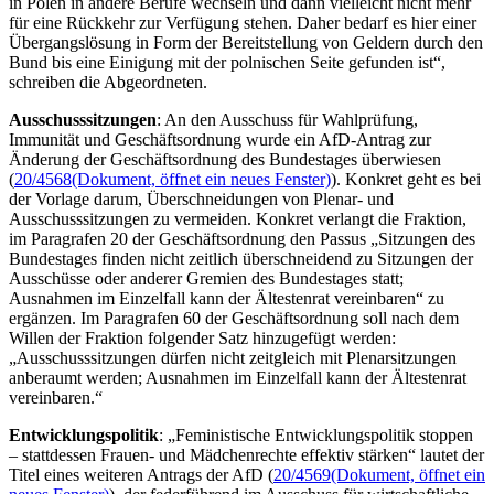
in Polen in andere Berufe wechseln und dann vielleicht nicht mehr
für eine Rückkehr zur Verfügung stehen. Daher bedarf es hier einer
Übergangslösung in Form der Bereitstellung von Geldern durch den
Bund bis eine Einigung mit der polnischen Seite gefunden ist“,
schreiben die Abgeordneten.
Ausschusssitzungen
: An den Ausschuss für Wahlprüfung,
Immunität und Geschäftsordnung wurde ein AfD-Antrag zur
Änderung der Geschäftsordnung des Bundestages überwiesen
(
20/4568
(Dokument, öffnet ein neues Fenster)
). Konkret geht es bei
der Vorlage darum, Überschneidungen von Plenar- und
Ausschusssitzungen zu vermeiden. Konkret verlangt die Fraktion,
im Paragrafen 20 der Geschäftsordnung den Passus „Sitzungen des
Bundestages finden nicht zeitlich überschneidend zu Sitzungen der
Ausschüsse oder anderer Gremien des Bundestages statt;
Ausnahmen im Einzelfall kann der Ältestenrat vereinbaren“ zu
ergänzen. Im Paragrafen 60 der Geschäftsordnung soll nach dem
Willen der Fraktion folgender Satz hinzugefügt werden:
„Ausschusssitzungen dürfen nicht zeitgleich mit Plenarsitzungen
anberaumt werden; Ausnahmen im Einzelfall kann der Ältestenrat
vereinbaren.“
Entwicklungspolitik
: „Feministische Entwicklungspolitik stoppen
– stattdessen Frauen- und Mädchenrechte effektiv stärken“ lautet der
Titel eines weiteren Antrags der AfD (
20/4569
(Dokument, öffnet ein