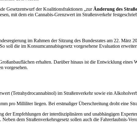
de Gesetzentwurf der Koalitionsfraktionen „zur
Änderung des Straße
esen, mit dem ein Cannabis-Grenzwert im Straßenverkehr festgeschrie
e Bundesregierung im Rahmen der Sitzung des Bundesrates am 22. März 
o soll die im Konsumcannabisgesetz vorgesehene Evaluation erweiter
ßanbauflächen erhalten. Darüber hinaus ist die Entwicklung eines We
en vorgesehen.
zwert (Tetrahydrocannabinol) im Straßenverkehr sowie ein Alkoholver
mm pro Milliliter liegen. Bei erstmaliger Überschreitung droht eine S
ng der Empfehlungen der interdisziplinären und unabhängigen Experten
. Neben dem Straßenverkehrsgesetz sollen auch die Fahrerlaubnis-Ve