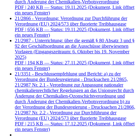
durch Änderung der Chemikalien-Verbotsverordnung
PDF
| 240 KB — Status: 19.11.2025
(Dokument, Link öffnet
ein neues Fenster)
21/2866 - Verordnung: Verordnung zur Durchführung der
Verordnung (EU) 2024/573 über fluorierte Treibhausgase
PDF
| 656 KB — Status: 19.11.2025
(Dokument, Link öffnet
ein neues Fenster)
21/2987 - Unterrichtung: über die gemäß § 80 Absatz 3 und §
92 der Geschäftsordnung an die Ausschüsse überwiesenen
Vorlagen (Eingangszeitraum: 6. Oktober bis 19. November
2025)
PDF
| 194 KB — Status: 27.11.2025
(Dokument, Link öffnet
ein neues Fenster)
21/3351 - Beschlussempfehlung und Bericht: a) zu der
Verordnung der Bundesregierung - Drucksachen 21/2865,
21/2987 Nr. 2.1 - Verordnung zur Anpassung nationaler
chemikalienrechtlicher Regelungen an das Unionsrecht durch
Änderung der Chemikalien-Ozonschichtverordnung und
durch Änderung der Chemikalien-Verbotsverordnung b) zu
der Verordnung der Bundesregierung - Drucksachen 21/2866,
21/2987 Nr. 2.2 - Verordnung zur Durchführung der
Verordnung (EU) 2024/573 über fluorierte Treibhausgase
PDF
| 215 KB — Status: 17.12.2025
(Dokument, Link öffnet
ein neues Fenster)