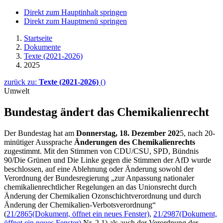
Direkt zum Hauptinhalt springen
Direkt zum Hauptmenü springen
Startseite
Dokumente
Texte (2021-2026)
2025
zurück zu:
Texte (2021-2026)
()
Umwelt
Bundestag ändert das Chemikalienrecht
Der Bundestag hat am
Donnerstag, 18. Dezember 202
5, nach 20-
minütiger Aussprache
Änderungen des Chemikalienrechts
zugestimmt. Mit den Stimmen von CDU/CSU, SPD, Bündnis
90/Die Grünen und Die Linke gegen die Stimmen der AfD wurde
beschlossen, auf eine Ablehnung oder Änderung sowohl der
Verordnung der Bundesregierung „zur Anpassung nationaler
chemikalienrechtlicher Regelungen an das Unionsrecht durch
Änderung der Chemikalien Ozonschichtverordnung und durch
Änderung der Chemikalien-Verbotsverordnung“
(
21/2865
(Dokument, öffnet ein neues Fenster)
,
21/2987
(Dokument,
öffnet ein neues Fenster)
Nr. 2.1) als auch der Verordnung der