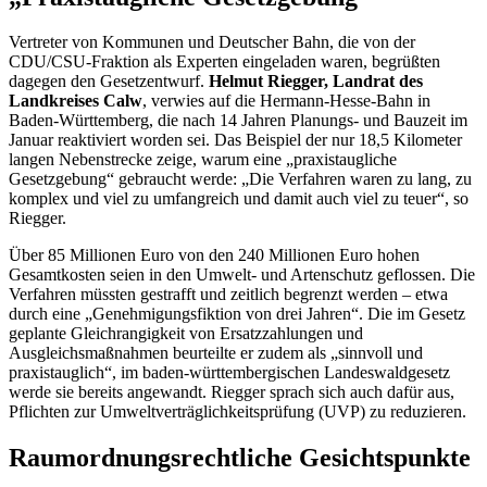
Vertreter von Kommunen und Deutscher Bahn, die von der
CDU/CSU-Fraktion als Experten eingeladen waren, begrüßten
dagegen den Gesetzentwurf.
Helmut Riegger, Landrat des
Landkreises Calw
, verwies auf die Hermann-Hesse-Bahn in
Baden-Württemberg, die nach 14 Jahren Planungs- und Bauzeit im
Januar reaktiviert worden sei. Das Beispiel der nur 18,5 Kilometer
langen Nebenstrecke zeige, warum eine „praxistaugliche
Gesetzgebung“ gebraucht werde: „Die Verfahren waren zu lang, zu
komplex und viel zu umfangreich und damit auch viel zu teuer“, so
Riegger.
Über 85 Millionen Euro von den 240 Millionen Euro hohen
Gesamtkosten seien in den Umwelt- und Artenschutz geflossen. Die
Verfahren müssten gestrafft und zeitlich begrenzt werden – etwa
durch eine „Genehmigungsfiktion von drei Jahren“. Die im Gesetz
geplante Gleichrangigkeit von Ersatzzahlungen und
Ausgleichsmaßnahmen beurteilte er zudem als „sinnvoll und
praxistauglich“, im baden-württembergischen Landeswaldgesetz
werde sie bereits angewandt. Riegger sprach sich auch dafür aus,
Pflichten zur Umweltverträglichkeitsprüfung (UVP) zu reduzieren.
Raumordnungsrechtliche Gesichtspunkte