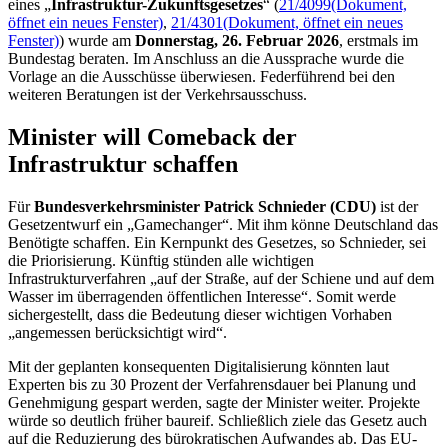
eines „
Infrastruktur-Zukunftsgesetzes
“ (
21/4099
(Dokument,
öffnet ein neues Fenster)
,
21/4301
(Dokument, öffnet ein neues
Fenster)
) wurde am
Donnerstag, 26. Februar 2026
, erstmals im
Bundestag beraten. Im Anschluss an die Aussprache wurde die
Vorlage an die Ausschüsse überwiesen. Federführend bei den
weiteren Beratungen ist der Verkehrsausschuss.
Minister will
Comeback
der
Infrastruktur schaffen
Für
Bundesverkehrsminister Patrick Schnieder (CDU)
ist der
Gesetzentwurf ein „
Gamechanger
“. Mit ihm könne Deutschland das
Benötigte schaffen. Ein Kernpunkt des Gesetzes, so Schnieder, sei
die Priorisierung. Künftig stünden alle wichtigen
Infrastrukturverfahren „auf der Straße, auf der Schiene und auf dem
Wasser im überragenden öffentlichen Interesse“. Somit werde
sichergestellt, dass die Bedeutung dieser wichtigen Vorhaben
„angemessen berücksichtigt wird“.
Mit der geplanten konsequenten Digitalisierung könnten laut
Experten bis zu 30 Prozent der Verfahrensdauer bei Planung und
Genehmigung gespart werden, sagte der Minister weiter. Projekte
würde so deutlich früher baureif. Schließlich ziele das Gesetz auch
auf die Reduzierung des bürokratischen Aufwandes ab. Das EU-