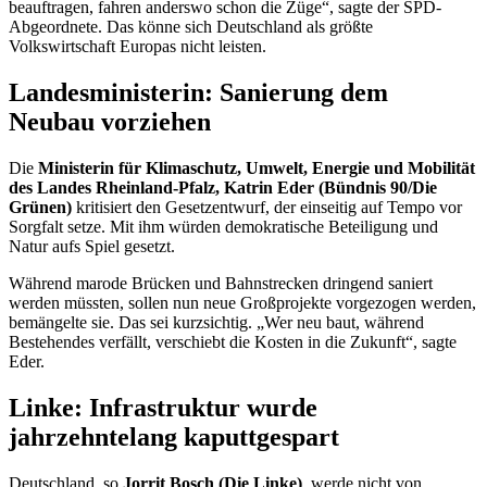
beauftragen, fahren anderswo schon die Züge“, sagte der SPD-
Abgeordnete. Das könne sich Deutschland als größte
Volkswirtschaft Europas nicht leisten.
Landesministerin: Sanierung dem
Neubau vorziehen
Die
Ministerin für Klimaschutz, Umwelt, Energie und Mobilität
des Landes Rheinland-Pfalz, Katrin Eder (Bündnis 90/Die
Grünen)
kritisiert den Gesetzentwurf, der einseitig auf Tempo vor
Sorgfalt setze. Mit ihm würden demokratische Beteiligung und
Natur aufs Spiel gesetzt.
Während marode Brücken und Bahnstrecken dringend saniert
werden müssten, sollen nun neue Großprojekte vorgezogen werden,
bemängelte sie. Das sei kurzsichtig. „Wer neu baut, während
Bestehendes verfällt, verschiebt die Kosten in die Zukunft“, sagte
Eder.
Linke: Infrastruktur wurde
jahrzehntelang kaputtgespart
Deutschland, so
Jorrit Bosch (Die Linke)
, werde nicht von