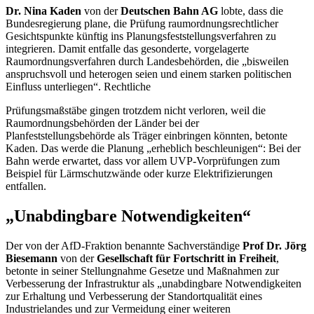
Dr. Nina Kaden
von der
Deutschen Bahn AG
lobte, dass die
Bundesregierung plane, die Prüfung raumordnungsrechtlicher
Gesichtspunkte künftig ins Planungsfeststellungsverfahren zu
integrieren. Damit entfalle das gesonderte, vorgelagerte
Raumordnungsverfahren durch Landesbehörden, die „bisweilen
anspruchsvoll und heterogen seien und einem starken politischen
Einfluss unterliegen“. Rechtliche
Prüfungsmaßstäbe gingen trotzdem nicht verloren, weil die
Raumordnungsbehörden der Länder bei der
Planfeststellungsbehörde als Träger einbringen könnten, betonte
Kaden. Das werde die Planung „erheblich beschleunigen“: Bei der
Bahn werde erwartet, dass vor allem UVP-Vorprüfungen zum
Beispiel für Lärmschutzwände oder kurze Elektrifizierungen
entfallen.
„Unabdingbare Notwendigkeiten“
Der von der AfD-Fraktion benannte Sachverständige
Prof Dr. Jörg
Biesemann
von der
Gesellschaft für Fortschritt in Freiheit
,
betonte in seiner Stellungnahme Gesetze und Maßnahmen zur
Verbesserung der Infrastruktur als „unabdingbare Notwendigkeiten
zur Erhaltung und Verbesserung der Standortqualität eines
Industrielandes und zur Vermeidung einer weiteren