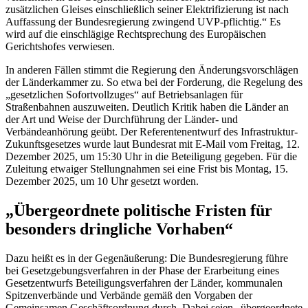
zusätzlichen Gleises einschließlich seiner Elektrifizierung ist nach
Auffassung der Bundesregierung zwingend UVP-pflichtig.“ Es
wird auf die einschlägige Rechtsprechung des Europäischen
Gerichtshofes verwiesen.
In anderen Fällen stimmt die Regierung den Änderungsvorschlägen
der Länderkammer zu. So etwa bei der Forderung, die Regelung des
„gesetzlichen Sofortvollzuges“ auf Betriebsanlagen für
Straßenbahnen auszuweiten. Deutlich Kritik haben die Länder an
der Art und Weise der Durchführung der Länder- und
Verbändeanhörung geübt. Der Referentenentwurf des Infrastruktur-
Zukunftsgesetzes wurde laut Bundesrat mit
E-Mail
vom Freitag, 12.
Dezember 2025, um 15:30 Uhr in die Beteiligung gegeben. Für die
Zuleitung etwaiger Stellungnahmen sei eine Frist bis Montag, 15.
Dezember 2025, um 10 Uhr gesetzt worden.
„Übergeordnete politische Fristen für
besonders dringliche Vorhaben“
Dazu heißt es in der Gegenäußerung: Die Bundesregierung führe
bei Gesetzgebungsverfahren in der Phase der Erarbeitung eines
Gesetzentwurfs Beteiligungsverfahren der Länder, kommunalen
Spitzenverbände und Verbände gemäß den Vorgaben der
Gemeinsamen Geschäftsordnung durch. Dabei seien „übergeordnete