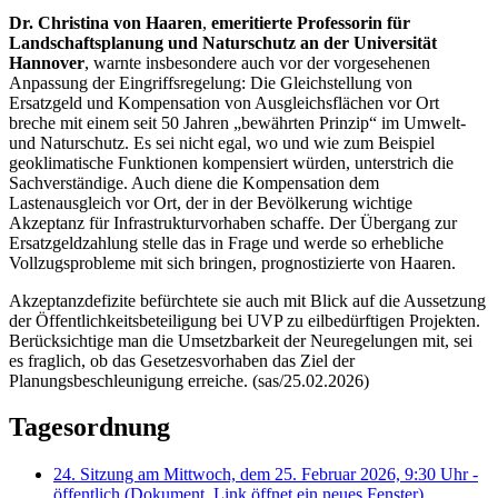
Dr. Christina von Haaren
,
emeritierte Professorin für
Landschaftsplanung und Naturschutz an der Universität
Hannover
, warnte insbesondere auch vor der vorgesehenen
Anpassung der Eingriffsregelung: Die Gleichstellung von
Ersatzgeld und Kompensation von Ausgleichsflächen vor Ort
breche mit einem seit 50 Jahren „bewährten Prinzip“ im Umwelt-
und Naturschutz. Es sei nicht egal, wo und wie zum Beispiel
geoklimatische Funktionen kompensiert würden, unterstrich die
Sachverständige. Auch diene die Kompensation dem
Lastenausgleich vor Ort, der in der Bevölkerung wichtige
Akzeptanz für Infrastrukturvorhaben schaffe. Der Übergang zur
Ersatzgeldzahlung stelle das in Frage und werde so erhebliche
Vollzugsprobleme mit sich bringen, prognostizierte von Haaren.
Akzeptanzdefizite befürchtete sie auch mit Blick auf die Aussetzung
der Öffentlichkeitsbeteiligung bei UVP zu eilbedürftigen Projekten.
Berücksichtige man die Umsetzbarkeit der Neuregelungen mit, sei
es fraglich, ob das Gesetzesvorhaben das Ziel der
Planungsbeschleunigung erreiche. (sas/25.02.2026)
Tagesordnung
24. Sitzung am Mittwoch, dem 25. Februar 2026, 9:30 Uhr -
öffentlich
(Dokument, Link öffnet ein neues Fenster)