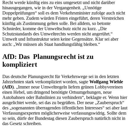
Recht werde künftig eins zu eins umgesetzt und nicht darüber
hinausgegangen, wie in der Vergangenheit. „Unnötige
Doppelprüfungen“ soll es dem Verkehrsminister zufolge auch nicht
mehr geben. Zudem würden Fristen eingeführt, deren Verstreichen
künftig als Zustimmung gelten solle. Bei alldem, so betonte
Schnieder, komme der Umweltschutz nicht zu kurz. „Die
Schutzstandards des Umweltrechts werden nicht angerührt.“
Umwelt und Infrastruktur seien keine Gegensätze. Klar sei aber
auch: „Wir müssen als Staat handlungsfähig bleiben.“
AfD: Das Planungsrecht ist zu
kompliziert
Das deutsche Planungsrecht für Verkehrswege sei in den letzten
Jahrzehnten stark verkompliziert worden, sagte
Wolfgang Wiehle
(AfD)
. „Immer neue Umweltregeln liefern grünen Lobbyvereinen
einen Hebel, um dringend benötigte Ortsumgehungen, neue
Autobahnen oder Bahnlinien zu verhindern“, beklagte er. Wenn hier
ausgelichtet werde, sei das zu begrüßen. Der neue „Zauberspruch“
des „sogenannten überragenden öffentlichen Interesses“ sei aber laut
Verfassungsexperten möglicherweise verfassungswidrig. Sollte dem
so sein, dürfe der Bundestag diesen Zauberspruch natürlich nicht in
das Gesetz schreiben.