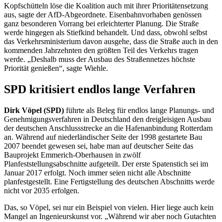
Kopfschütteln löse die Koalition auch mit ihrer Prioritätensetzung
aus, sagte der AfD-Abgeordnete. Eisenbahnvorhaben genössen
ganz besonderen Vorrang bei erleichterter Planung. Die Straße
werde hingegen als Stiefkind behandelt. Und dass, obwohl selbst
das Verkehrsministerium davon ausgehe, dass die Straße auch in den
kommenden Jahrzehnten den größten Teil des Verkehrs tragen
werde. „Deshalb muss der Ausbau des Straßennetzes höchste
Priorität genießen“, sagte Wiehle.
SPD kritisiert endlos lange Verfahren
Dirk Vöpel (SPD)
führte als Beleg für endlos lange Planungs- und
Genehmigungsverfahren in Deutschland den dreigleisigen Ausbau
der deutschen Anschlussstrecke an die Hafenanbindung Rotterdam
an. Während auf niederländischer Seite der 1998 gestartete Bau
2007 beendet gewesen sei, habe man auf deutscher Seite das
Bauprojekt Emmerich-Oberhausen in zwölf
Planfeststellungsabschnitte aufgeteilt. Der erste Spatenstich sei im
Januar 2017 erfolgt. Noch immer seien nicht alle Abschnitte
planfestgestellt. Eine Fertigstellung des deutschen Abschnitts werde
nicht vor 2035 erfolgen.
Das, so Vöpel, sei nur ein Beispiel von vielen. Hier liege auch kein
Mangel an Ingenieurskunst vor. „Während wir aber noch Gutachten