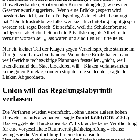
Umweltverbänden, Spatzen oder Kröten lahmgelegt, wie es der
Gesetzentwurf suggeriere. „Wenn eine Brücke gesperrt wird,
passiert das nicht, weil ein Feldsperling Akteneinsicht beantragt
hat.“ Die Infrastruktur zerfalle, weil sie jahrzehntelang kaputtgespart
worden sei, sagte Bosch. Sie zerfalle, weil die Schuldenbremse
heiliger sei als Sicherheit und die Privatisierung als Allheilmittel
verkauft worden sei. „Das waren und sind Fehler“, urteilte er.
Nur ein kleiner Teil der Klagen gegen Verkehrsprojekte stamme im
Übrigen von Umweltverbänden. Wenn diese Erfolg hätten, dann
weil Gerichte rechtswidrige Planungen feststellen, „nicht, weil
irgendjemand den Staat blockieren will“. Klagen verlangsamten
keine guten Projekte, sondern stoppten die schlechten, sagte der
Linken-Abgeordnete.
Union will das Regelungslabyrinth
verlassen
Die Verfahren würden vereinfacht, „ohne unsere äußerst hohen
Umweltstandards abzubauen“, sagte
Daniel Kölbl (CDU/CSU)
.
Das sei „gelebter Bürokratieabbau“. Es brauche keine Verpflichtung
für eine vorgeschaltete Raumverträglichkeitsprüfung – ebenso
wenig wie die Verpflichtung für eine formalisierte