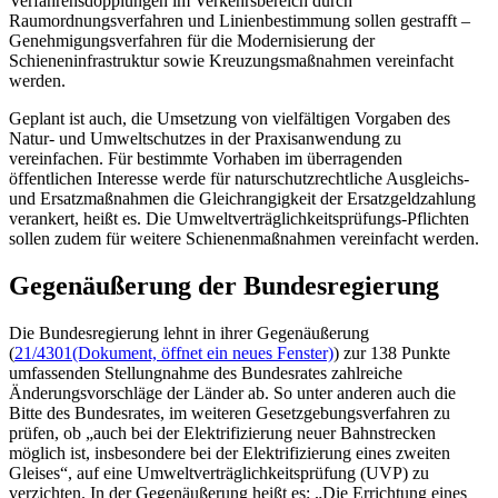
Verfahrensdopplungen im Verkehrsbereich durch
Raumordnungsverfahren und Linienbestimmung sollen gestrafft
–
Genehmigungsverfahren für die Modernisierung der
Schieneninfrastruktur sowie Kreuzungsmaßnahmen vereinfacht
werden.
Geplant ist auch, die Umsetzung von vielfältigen Vorgaben des
Natur- und Umweltschutzes in der Praxisanwendung zu
vereinfachen. Für bestimmte Vorhaben im überragenden
öffentlichen Interesse werde für naturschutzrechtliche Ausgleichs-
und Ersatzmaßnahmen die Gleichrangigkeit der Ersatzgeldzahlung
verankert, heißt es. Die Umweltverträglichkeitsprüfungs-Pflichten
sollen zudem für weitere Schienenmaßnahmen vereinfacht werden.
Gegenäußerung der Bundesregierung
Die Bundesregierung lehnt in ihrer Gegenäußerung
(
21/4301
(Dokument, öffnet ein neues Fenster)
) zur 138 Punkte
umfassenden Stellungnahme des Bundesrates zahlreiche
Änderungsvorschläge der Länder ab. So unter anderen auch die
Bitte des Bundesrates, im weiteren Gesetzgebungsverfahren zu
prüfen, ob „auch bei der Elektrifizierung neuer Bahnstrecken
möglich ist, insbesondere bei der Elektrifizierung eines zweiten
Gleises“, auf eine Umweltverträglichkeitsprüfung (UVP) zu
verzichten. In der Gegenäußerung heißt es: „Die Errichtung eines