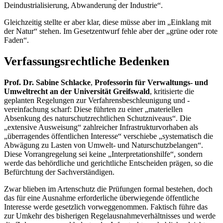
Deindustrialisierung, Abwanderung der Industrie“.
Gleichzeitig stellte er aber klar, diese müsse aber im „Einklang mit
der Natur“ stehen. Im Gesetzentwurf fehle aber der „grüne oder rote
Faden“.
Verfassungsrechtliche Bedenken
Prof. Dr. Sabine Schlacke
,
Professorin für Verwaltungs- und
Umweltrecht an der Universität Greifswald
, kritisierte die
geplanten Regelungen zur Verfahrensbeschleunigung und -
vereinfachung scharf: Diese führten zu einer „materiellen
Absenkung des naturschutzrechtlichen Schutzniveaus“. Die
„extensive Ausweisung“ zahlreicher Infrastrukturvorhaben als
„überragendes öffentlichen Interesse“ verschiebe „systematisch die
Abwägung zu Lasten von Umwelt- und Naturschutzbelangen“.
Diese Vorrangregelung sei keine „Interpretationshilfe“, sondern
werde das behördliche und gerichtliche Entscheiden prägen, so die
Befürchtung der Sachverständigen.
Zwar blieben im Artenschutz die Prüfungen formal bestehen, doch
das für eine Ausnahme erforderliche überwiegende öffentliche
Interesse werde gesetzlich vorweggenommen. Faktisch führe das
zur Umkehr des bisherigen Regelausnahmeverhältnisses und werde