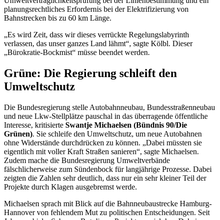
Umweltverträglichkeitsprüfung bei der Linienbestimmung und ein
planungsrechtliches Erfordernis bei der Elektrifizierung von
Bahnstrecken bis zu 60 km Länge.
„Es wird Zeit, dass wir dieses verrückte Regelungslabyrinth
verlassen, das unser ganzes Land lähmt“, sagte Kölbl. Dieser
„Bürokratie-Bockmist“ müsse beendet werden.
Grüne: Die Regierung schleift den
Umweltschutz
Die Bundesregierung stelle Autobahnneubau, Bundesstraßenneubau
und neue Lkw-Stellplätze pauschal in das überragende öffentliche
Interesse, kritisierte
Swantje Michaelsen (Bündnis 90/Die
Grünen)
. Sie schleife den Umweltschutz, um neue Autobahnen
ohne Widerstände durchdrücken zu können. „Dabei müssten sie
eigentlich mit voller Kraft Straßen sanieren“, sagte Michaelsen.
Zudem mache die Bundesregierung Umweltverbände
fälschlicherweise zum Sündenbock für langjährige Prozesse. Dabei
zeigten die Zahlen sehr deutlich, dass nur ein sehr kleiner Teil der
Projekte durch Klagen ausgebremst werde.
Michaelsen sprach mit Blick auf die Bahnneubaustrecke Hamburg-
Hannover von fehlendem Mut zu politischen Entscheidungen. Seit