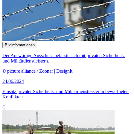
Bildinformationen
Der Auswärtige Ausschuss befasste sich mit privaten Sicherheits-
und Militärdienstleistern.
© picture alliance / Zoonar | DesignIt
24.06.2024
Einsatz privater Sicherheits- und Militärdienstleister in bewaffneten
Konflikten
()