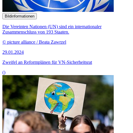
Bildinformationen
Die Vereinten Nationen (UN) sind ein internationaler
Zusammenschluss von 193 Staaten.
© picture alliance / Beata Zawrzel
29.01.2024
Zweifel an Reformplänen für VN-Sicherheitsrat
()