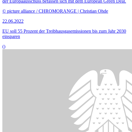
Bildinformationen
Michael Roth (v.l.), Vorsitzender des Auswärtigen Ausschusses, der
ukrainische Parlamentspräsident Ruslan Stefantschuk,
Bundestagspräsidentin Bärbel Bas und Anton Hofreiter,
Vorsitzender des Ausschuss für die Angelegenheiten der
Europäischen Union im Ausschusssitzungssaal.
© DBT/Thomas Imo/photothek
02.06.2022
Ukrainischer Parlamentspräsident wirbt im Bundestag für EU-
Beitritt seines Landes
()