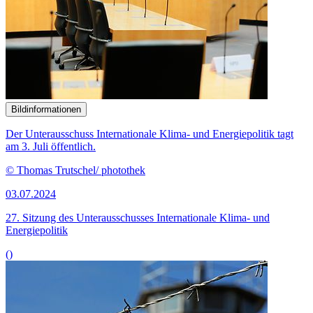
Bildinformationen
Der Unterausschuss Internationale Klima- und Energiepolitik tagt
am 3. Juli öffentlich.
© Thomas Trutschel/ photothek
03.07.2024
27. Sitzung des Unteraus­schusses Internationale Klima- und
Energiepolitik
()