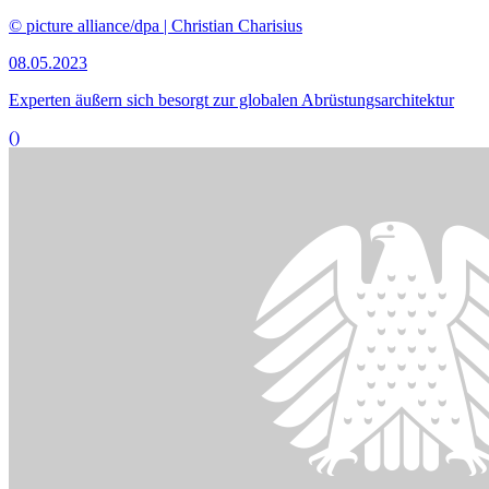
© picture alliance/dpa | Christian Charisius
08.05.2023
Experten äußern sich besorgt zur globalen Abrüstungsarchitektur
()
Bildinformationen
Grabkreuze stehen vor Massengräbern während der Exhumierung
bei der Stadt Isjum.
© picture alliance / zumapress.com | Oleksii Chumachenko