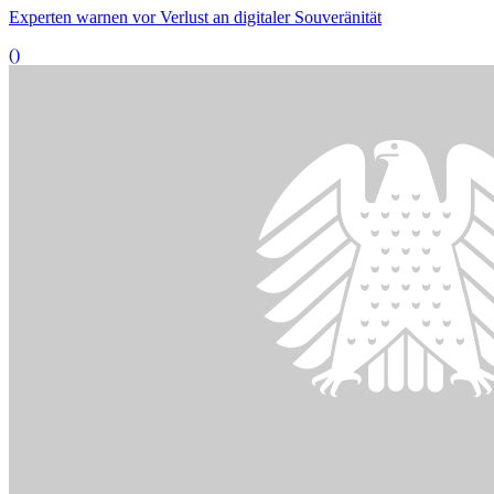
Bildinformationen
Die beiden Unterausschüsse des Auswärtigen Ausschusses
beleuchten den internationalen Waffenhandel.
© picture alliance/dpa | Friso Gentsch
05.05.2021
Gemischte Bilanz über den UN-Vertrag über den Waffenhandel
()