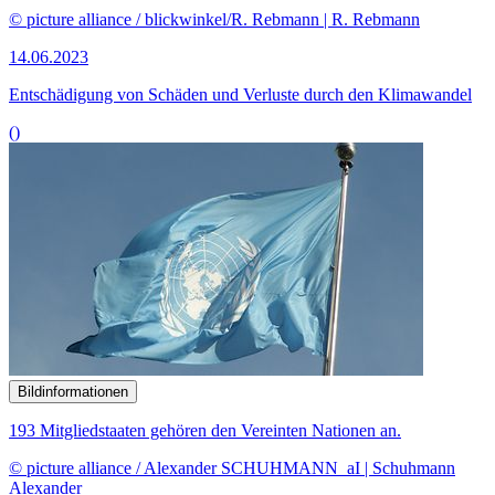
© picture alliance / blickwinkel/R. Rebmann | R. Rebmann
14.06.2023
Entschädigung von Schäden und Verluste durch den Klimawandel
()
Bildinformationen
193 Mitgliedstaaten gehören den Vereinten Nationen an.
© picture alliance / Alexander SCHUHMANN_aI | Schuhmann
Alexander