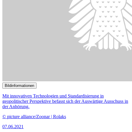
© picture alliance/WILDLIFE | WILDLIFE/M.Harvey
18.05.2021
Regenwaldschutz im Kongo muss örtliche Bevölkerung einbeziehen
()