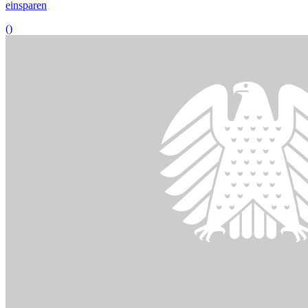
© DBT/Thomas Imo/photothek
02.06.2022
Ukrainischer Parlamentspräsident wirbt im Bundestag für EU-
Beitritt seines Landes
()