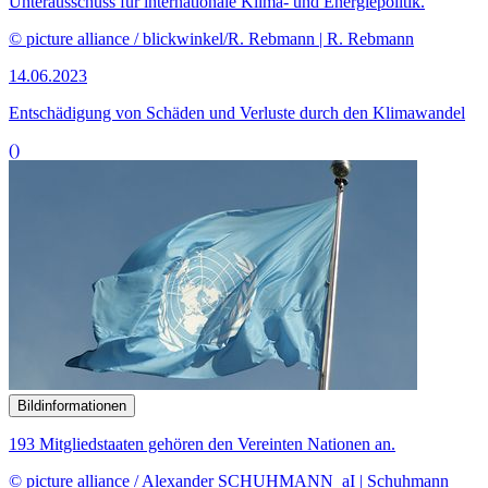
Unterausschuss für internationale Klima- und Energiepolitik.
© picture alliance / blickwinkel/R. Rebmann | R. Rebmann
14.06.2023
Entschädigung von Schäden und Verluste durch den Klimawandel
()
Bildinformationen
193 Mitgliedstaaten gehören den Vereinten Nationen an.
© picture alliance / Alexander SCHUHMANN_aI | Schuhmann