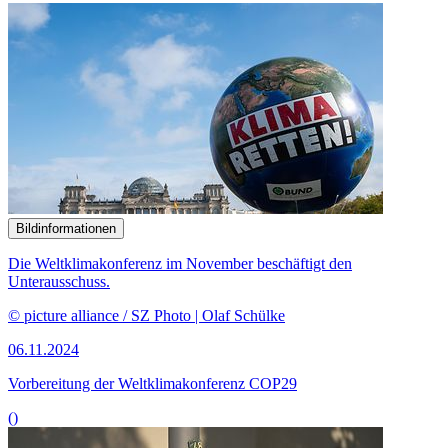
Bildinformationen
Die Weltklimakonferenz im November beschäftigt den
Unterausschuss.
© picture alliance / SZ Photo | Olaf Schülke
06.11.2024
Vorbereitung der Weltklimakonferenz COP29
()