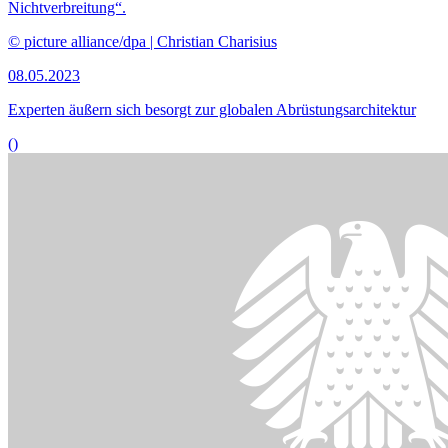
Nichtverbreitung“.
© picture alliance/dpa | Christian Charisius
08.05.2023
Experten äußern sich besorgt zur globalen Abrüstungsarchitektur
()
Bildinformationen
Grabkreuze stehen vor Massengräbern während der Exhumierung
bei der Stadt Isjum.