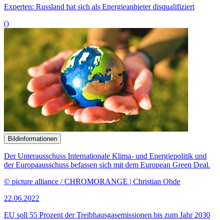
22.06.2022
EU soll 55 Prozent der Treibhausgasemissionen bis zum Jahr 2030
einsparen
()
Bildinformationen
Michael Roth (v.l.), Vorsitzender des Auswärtigen Ausschusses, der
ukrainische Parlamentspräsident Ruslan Stefantschuk,
Bundestagspräsidentin Bärbel Bas und Anton Hofreiter,
Vorsitzender des Ausschuss für die Angelegenheiten der
Europäischen Union im Ausschusssitzungssaal.