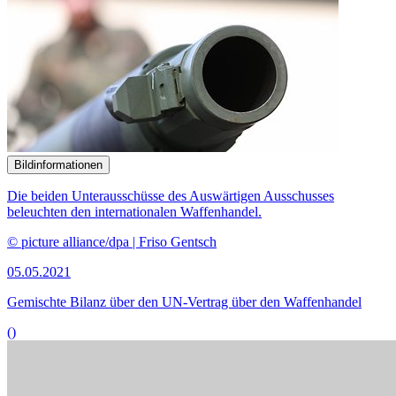
Bildinformationen
Israelische und palästinensische Frauen fordern am Internationalen
Frauentag 2018 am Damaskustor in Jerusalem die Umsetzung der
Resolution 1325 des Sicherheitsrates der Vereinten Nationen aus
dem Jahr 2000.
© picture alliance/ZUMAPRESS.com | Nir Alon
03.05.2021
Beteiligung von Frauen bei weltweiter Friedenssicherung
vorangetrieben