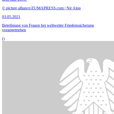
Der Beitrag der Kleinwaffenkontrolle zur zivilen Krisenprävention
interessierte die Unterausschüsse.
© picture alliance/dpa | Uli Deck
24.03.2021
Wie sich die Zahl kleiner und leichter Waffen verringern lässt
()
Bildinformationen