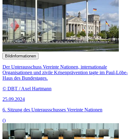
Bildinformationen
Der Unterausschuss Vereinte Nationen, internationale
Organisationen und zivile Krisenprävention tagte im Paul-Löbe-
Haus des Bundestages.
© DBT / Axel Hartmann
25.09.2024
6. Sitzung des Unterausschusses Vereinte Nationen
()