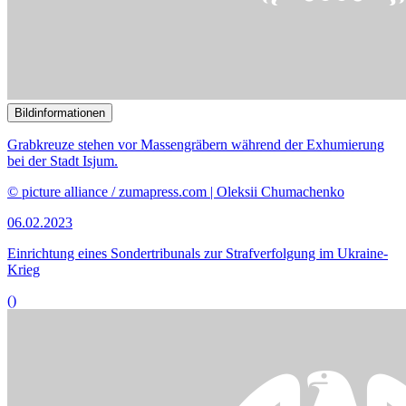
© picture alliance / zumapress.com | Oleksii Chumachenko
06.02.2023
Einrichtung eines Sonder­tribunals zur Straf­verfolgung im Ukraine-
Krieg
()
Bildinformationen
Mit Investitionen in die Energiewirtschaft beschäftigen sich die
Mitglieder des Unterausschusses Internationale Energie- und
Klimapolitik.