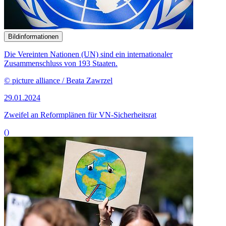
Bildinformationen
Die Vereinten Nationen (UN) sind ein internationaler
Zusammenschluss von 193 Staaten.
© picture alliance / Beata Zawrzel
29.01.2024
Zweifel an Reformplänen für VN-Sicherheitsrat
()