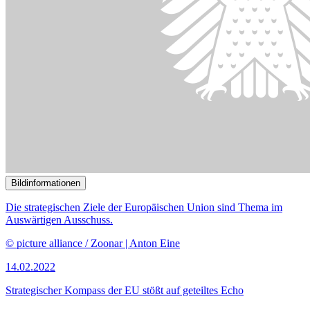
Bildinformationen
Kinder und Jugendliche im syrischen Flüchtlingslager in Deir Al-
Ahmar im Libanon
© picture alliance/AA | Bilal Jawich
21.06.2021
Wie der Radikalisierung in Flüchtlingscamps vorgebeugt werden
kann
()