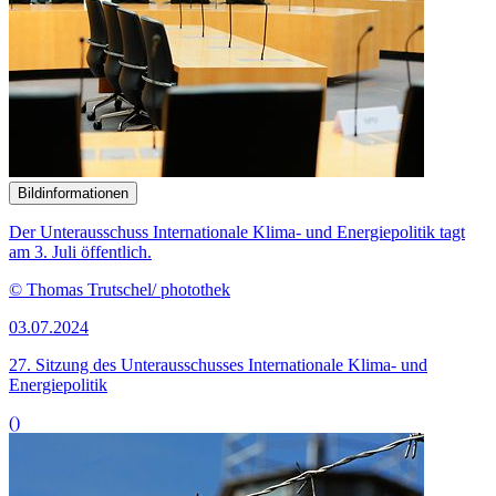
Bildinformationen
Der Unterausschuss Internationale Klima- und Energiepolitik tagt
am 3. Juli öffentlich.
© Thomas Trutschel/ photothek
03.07.2024
27. Sitzung des Unteraus­schusses Internationale Klima- und
Energiepolitik
()