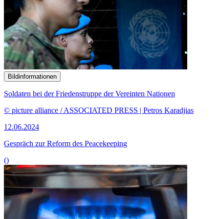
Bildinformationen
Soldaten bei der Friedenstruppe der Vereinten Nationen
© picture alliance / ASSOCIATED PRESS | Petros Karadjias
12.06.2024
Gespräch zur Reform des
Peacekeeping
()