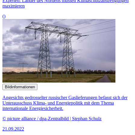
© picture alliance / dpa-Zentralbild | Stephan Schulz
21.09.2022
Experten: Russland hat sich als Energieanbieter disqualifiziert
()
Bildinformationen
Der Unterausschuss Internationale Klima- und Energiepolitik und
der Europaausschuss befassen sich mit dem
European
Green Deal
.
© picture alliance / CHROMORANGE | Christian Ohde