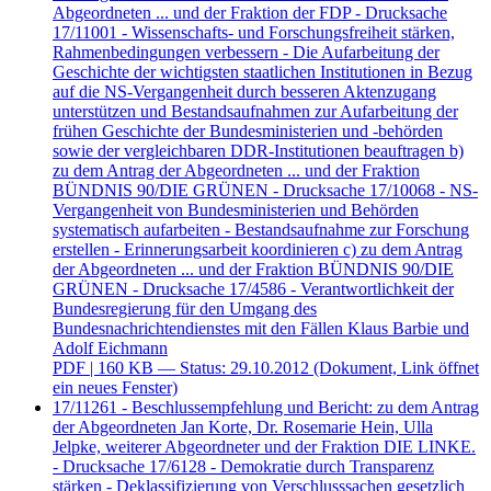
Abgeordneten ... und der Fraktion der FDP - Drucksache
17/11001 - Wissenschafts- und Forschungsfreiheit stärken,
Rahmenbedingungen verbessern - Die Aufarbeitung der
Geschichte der wichtigsten staatlichen Institutionen in Bezug
auf die NS-Vergangenheit durch besseren Aktenzugang
unterstützen und Bestandsaufnahmen zur Aufarbeitung der
frühen Geschichte der Bundesministerien und -behörden
sowie der vergleichbaren DDR-Institutionen beauftragen b)
zu dem Antrag der Abgeordneten ... und der Fraktion
BÜNDNIS 90/DIE GRÜNEN - Drucksache 17/10068 - NS-
Vergangenheit von Bundesministerien und Behörden
systematisch aufarbeiten - Bestandsaufnahme zur Forschung
erstellen - Erinnerungsarbeit koordinieren c) zu dem Antrag
der Abgeordneten ... und der Fraktion BÜNDNIS 90/DIE
GRÜNEN - Drucksache 17/4586 - Verantwortlichkeit der
Bundesregierung für den Umgang des
Bundesnachrichtendienstes mit den Fällen Klaus Barbie und
Adolf Eichmann
PDF
| 160 KB — Status: 29.10.2012
(Dokument, Link öffnet
ein neues Fenster)
17/11261 - Beschlussempfehlung und Bericht: zu dem Antrag
der Abgeordneten Jan Korte, Dr. Rosemarie Hein, Ulla
Jelpke, weiterer Abgeordneter und der Fraktion DIE LINKE.
- Drucksache 17/6128 - Demokratie durch Transparenz
stärken - Deklassifizierung von Verschlusssachen gesetzlich