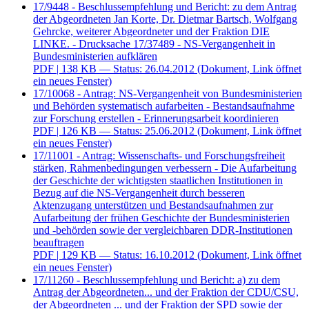
17/9448 - Beschlussempfehlung und Bericht: zu dem Antrag
der Abgeordneten Jan Korte, Dr. Dietmar Bartsch, Wolfgang
Gehrcke, weiterer Abgeordneter und der Fraktion DIE
LINKE. - Drucksache 17/37489 - NS-Vergangenheit in
Bundesministerien aufklären
PDF
| 138 KB — Status: 26.04.2012
(Dokument, Link öffnet
ein neues Fenster)
17/10068 - Antrag: NS-Vergangenheit von Bundesministerien
und Behörden systematisch aufarbeiten - Bestandsaufnahme
zur Forschung erstellen - Erinnerungsarbeit koordinieren
PDF
| 126 KB — Status: 25.06.2012
(Dokument, Link öffnet
ein neues Fenster)
17/11001 - Antrag: Wissenschafts- und Forschungsfreiheit
stärken, Rahmenbedingungen verbessern - Die Aufarbeitung
der Geschichte der wichtigsten staatlichen Institutionen in
Bezug auf die NS-Vergangenheit durch besseren
Aktenzugang unterstützen und Bestandsaufnahmen zur
Aufarbeitung der frühen Geschichte der Bundesministerien
und -behörden sowie der vergleichbaren DDR-Institutionen
beauftragen
PDF
| 129 KB — Status: 16.10.2012
(Dokument, Link öffnet
ein neues Fenster)
17/11260 - Beschlussempfehlung und Bericht: a) zu dem
Antrag der Abgeordneten... und der Fraktion der CDU/CSU,
der Abgeordneten ... und der Fraktion der SPD sowie der