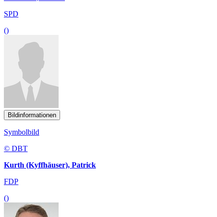
SPD
()
Bildinformationen
Symbolbild
© DBT
Kurth (Kyffhäuser), Patrick
FDP
()