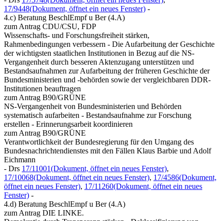
17/9448
(Dokument, öffnet ein neues Fenster)
-
4.c) Beratung BeschlEmpf u Ber (4.A)
zum Antrag CDU/CSU, FDP
Wissenschafts- und Forschungsfreiheit stärken,
Rahmenbedingungen verbessern - Die Aufarbeitung der Geschichte
der wichtigsten staatlichen Institutionen in Bezug auf die NS-
Vergangenheit durch besseren Aktenzugang unterstützen und
Bestandsaufnahmen zur Aufarbeitung der früheren Geschichte der
Bundesministerien und -behörden sowie der vergleichbaren DDR-
Institutionen beauftragen
zum Antrag B90/GRÜNE
NS-Vergangenheit von Bundesministerien und Behörden
systematisch aufarbeiten - Bestandsaufnahme zur Forschung
erstellen - Erinnerungsarbeit koordinieren
zum Antrag B90/GRÜNE
Verantwortlichkeit der Bundesregierung für den Umgang des
Bundesnachrichtendienstes mit den Fällen Klaus Barbie und Adolf
Eichmann
- Drs
17/11001
(Dokument, öffnet ein neues Fenster)
,
17/10068
(Dokument, öffnet ein neues Fenster)
,
17/4586
(Dokument,
öffnet ein neues Fenster)
,
17/11260
(Dokument, öffnet ein neues
Fenster)
-
4.d) Beratung BeschlEmpf u Ber (4.A)
zum Antrag DIE LINKE.