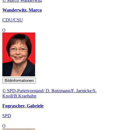
© Marco Wanderwitz
Wanderwitz, Marco
CDU/CSU
()
Bildinformationen
© SPD-Parteivorstand/ D. Butzmann/F. Jaenicke/S.
Knoll/B.Kraehahn
Fograscher, Gabriele
SPD
()