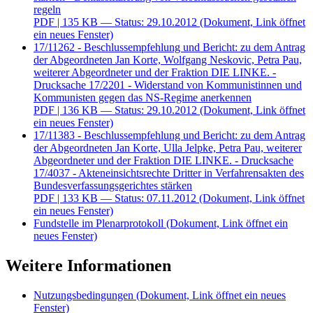
regeln
PDF
| 135 KB — Status: 29.10.2012
(Dokument, Link öffnet
ein neues Fenster)
17/11262 - Beschlussempfehlung und Bericht: zu dem Antrag
der Abgeordneten Jan Korte, Wolfgang Neskovic, Petra Pau,
weiterer Abgeordneter und der Fraktion DIE LINKE. -
Drucksache 17/2201 - Widerstand von Kommunistinnen und
Kommunisten gegen das NS-Regime anerkennen
PDF
| 136 KB — Status: 29.10.2012
(Dokument, Link öffnet
ein neues Fenster)
17/11383 - Beschlussempfehlung und Bericht: zu dem Antrag
der Abgeordneten Jan Korte, Ulla Jelpke, Petra Pau, weiterer
Abgeordneter und der Fraktion DIE LINKE. - Drucksache
17/4037 - Akteneinsichtsrechte Dritter in Verfahrensakten des
Bundesverfassungsgerichtes stärken
PDF
| 133 KB — Status: 07.11.2012
(Dokument, Link öffnet
ein neues Fenster)
Fundstelle im Plenarprotokoll
(Dokument, Link öffnet ein
neues Fenster)
Weitere Informationen
Nutzungsbedingungen
(Dokument, Link öffnet ein neues
Fenster)