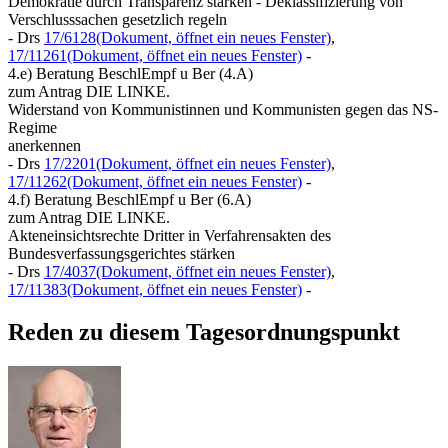
Demokratie durch Transparenz stärken - Deklassifizierung von
Verschlusssachen gesetzlich regeln
- Drs
17/6128
(Dokument, öffnet ein neues Fenster)
,
17/11261
(Dokument, öffnet ein neues Fenster)
-
4.e) Beratung BeschlEmpf u Ber (4.A)
zum Antrag DIE LINKE.
Widerstand von Kommunistinnen und Kommunisten gegen das NS-
Regime
anerkennen
- Drs
17/2201
(Dokument, öffnet ein neues Fenster)
,
17/11262
(Dokument, öffnet ein neues Fenster)
-
4.f) Beratung BeschlEmpf u Ber (6.A)
zum Antrag DIE LINKE.
Akteneinsichtsrechte Dritter in Verfahrensakten des
Bundesverfassungsgerichtes stärken
- Drs
17/4037
(Dokument, öffnet ein neues Fenster)
,
17/11383
(Dokument, öffnet ein neues Fenster)
-
Reden zu diesem Tagesordnungspunkt