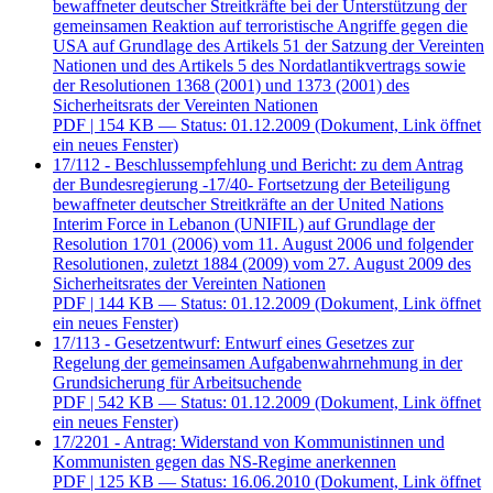
bewaffneter deutscher Streitkräfte bei der Unterstützung der
gemeinsamen Reaktion auf terroristische Angriffe gegen die
USA auf Grundlage des Artikels 51 der Satzung der Vereinten
Nationen und des Artikels 5 des Nordatlantikvertrags sowie
der Resolutionen 1368 (2001) und 1373 (2001) des
Sicherheitsrats der Vereinten Nationen
PDF
| 154 KB — Status: 01.12.2009
(Dokument, Link öffnet
ein neues Fenster)
17/112 - Beschlussempfehlung und Bericht: zu dem Antrag
der Bundesregierung -17/40- Fortsetzung der Beteiligung
bewaffneter deutscher Streitkräfte an der United Nations
Interim Force in Lebanon (UNIFIL) auf Grundlage der
Resolution 1701 (2006) vom 11. August 2006 und folgender
Resolutionen, zuletzt 1884 (2009) vom 27. August 2009 des
Sicherheitsrates der Vereinten Nationen
PDF
| 144 KB — Status: 01.12.2009
(Dokument, Link öffnet
ein neues Fenster)
17/113 - Gesetzentwurf: Entwurf eines Gesetzes zur
Regelung der gemeinsamen Aufgabenwahrnehmung in der
Grundsicherung für Arbeitsuchende
PDF
| 542 KB — Status: 01.12.2009
(Dokument, Link öffnet
ein neues Fenster)
17/2201 - Antrag: Widerstand von Kommunistinnen und
Kommunisten gegen das NS-Regime anerkennen
PDF
| 125 KB — Status: 16.06.2010
(Dokument, Link öffnet