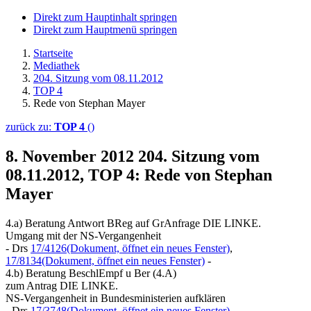
Direkt zum Hauptinhalt springen
Direkt zum Hauptmenü springen
Startseite
Mediathek
204. Sitzung vom 08.11.2012
TOP 4
Rede von Stephan Mayer
zurück zu:
TOP 4
()
8. November 2012
204. Sitzung vom
08.11.2012, TOP 4: Rede von Stephan
Mayer
4.a) Beratung Antwort BReg auf GrAnfrage DIE LINKE.
Umgang mit der NS-Vergangenheit
- Drs
17/4126
(Dokument, öffnet ein neues Fenster)
,
17/8134
(Dokument, öffnet ein neues Fenster)
-
4.b) Beratung BeschlEmpf u Ber (4.A)
zum Antrag DIE LINKE.
NS-Vergangenheit in Bundesministerien aufklären
- Drs
17/3748
(Dokument, öffnet ein neues Fenster)
,