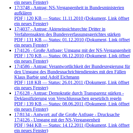
ein neues Fenster)
17/3748 - Antrag: NS-Vergangenheit in Bundesministerien
aufklären
PDF
| 120 KB — Status: 11.11.2010
(Dokument, Link öffnet
ein neues Fenster)
17/4037 - Antrag: Akteneinsichtsrechte Dritter in
Verfahrensakten des Bundesverfassungsgerichtes stärken
PDF
| 131 KB — Status: 01.12.2010
(Dokument, Link öffnet
ein neues Fenster)
17/4126 - Große Anfrage: Umgang mit der NS-Vergangenheit
PDF
| 170 KB — Status: 06.12.2010
(Dokument, Link öffnet
ein neues Fenster)
17/4586 - Antrag: Verantwortlichkeit der Bundesregierung für
den Umgang des Bundesnachrichtendienstes mit den Fällen
Klaus Barbie und Adolf Eichmann
PDF
| 118 KB — Status: 26.01.2011
(Dokument, Link öffnet
ein neues Fenster)
17/6128 - Antrag: Demokratie durch Transparenz stärken -
Deklassifizierung von Verschlusssachen gesetzlich regeln
PDF
| 139 KB — Status: 08.06.2011
(Dokument, Link öffnet
ein neues Fenster)
17/8134 - Antwort: auf die Große Anfrage - Drucksache
17/4126 - Umgang mit der NS-Vergangenheit
PDF
| 944 KB — Status: 14.12.2011
(Dokument, Link öffnet
ein neues Fenster)