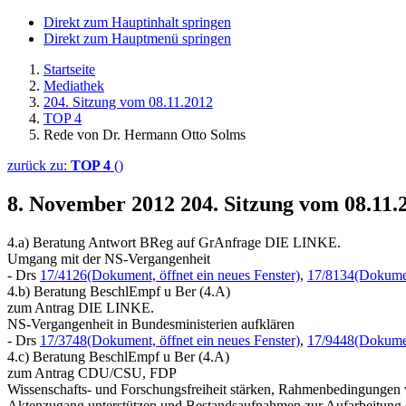
Direkt zum Hauptinhalt springen
Direkt zum Hauptmenü springen
Startseite
Mediathek
204. Sitzung vom 08.11.2012
TOP 4
Rede von Dr. Hermann Otto Solms
zurück zu:
TOP 4
()
8. November 2012
204. Sitzung vom 08.11
4.a) Beratung Antwort BReg auf GrAnfrage DIE LINKE.
Umgang mit der NS-Vergangenheit
- Drs
17/4126
(Dokument, öffnet ein neues Fenster)
,
17/8134
(Dokumen
4.b) Beratung BeschlEmpf u Ber (4.A)
zum Antrag DIE LINKE.
NS-Vergangenheit in Bundesministerien aufklären
- Drs
17/3748
(Dokument, öffnet ein neues Fenster)
,
17/9448
(Dokumen
4.c) Beratung BeschlEmpf u Ber (4.A)
zum Antrag CDU/CSU, FDP
Wissenschafts- und Forschungsfreiheit stärken, Rahmenbedingungen ve
Aktenzugang unterstützen und Bestandsaufnahmen zur Aufarbeitung d