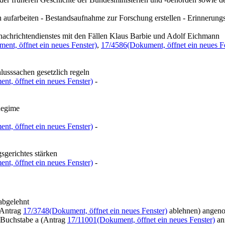
ufarbeiten - Bestandsaufnahme zur Forschung erstellen - Erinnerungs
achrichtendienstes mit den Fällen Klaus Barbie und Adolf Eichmann
ent, öffnet ein neues Fenster)
,
17/4586
(Dokument, öffnet ein neues F
lusssachen gesetzlich regeln
nt, öffnet ein neues Fenster)
-
Regime
nt, öffnet ein neues Fenster)
-
sgerichtes stärken
nt, öffnet ein neues Fenster)
-
abgelehnt
Antrag
17/3748
(Dokument, öffnet ein neues Fenster)
ablehnen) ange
Buchstabe a (Antrag
17/11001
(Dokument, öffnet ein neues Fenster)
an