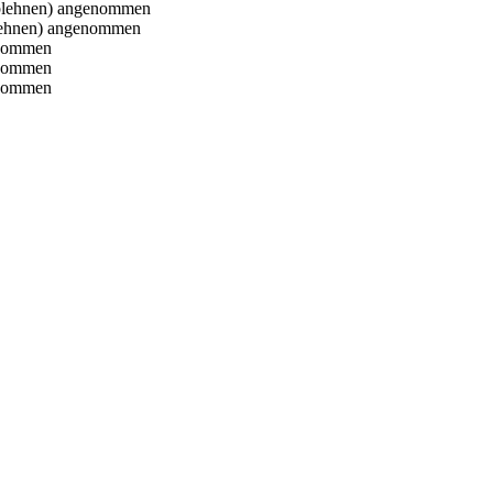
lehnen) angenommen
ehnen) angenommen
enommen
enommen
enommen