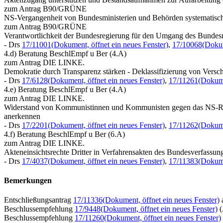
zum Antrag B90/GRÜNE
NS-Vergangenheit von Bundesministerien und Behörden systematisch a
zum Antrag B90/GRÜNE
Verantwortlichkeit der Bundesregierung für den Umgang des Bundesn
- Drs
17/11001
(Dokument, öffnet ein neues Fenster)
,
17/10068
(Dokum
4.d) Beratung BeschlEmpf u Ber (4.A)
zum Antrag DIE LINKE.
Demokratie durch Transparenz stärken - Deklassifizierung von Versch
- Drs
17/6128
(Dokument, öffnet ein neues Fenster)
,
17/11261
(Dokume
4.e) Beratung BeschlEmpf u Ber (4.A)
zum Antrag DIE LINKE.
Widerstand von Kommunistinnen und Kommunisten gegen das NS-
anerkennen
- Drs
17/2201
(Dokument, öffnet ein neues Fenster)
,
17/11262
(Dokume
4.f) Beratung BeschlEmpf u Ber (6.A)
zum Antrag DIE LINKE.
Akteneinsichtsrechte Dritter in Verfahrensakten des Bundesverfassung
- Drs
17/4037
(Dokument, öffnet ein neues Fenster)
,
17/11383
(Dokume
Bemerkungen
Entschließungsantrag
17/11336
(Dokument, öffnet ein neues Fenster)
Beschlussempfehlung
17/9448
(Dokument, öffnet ein neues Fenster)
(
Beschlussempfehlung
17/11260
(Dokument, öffnet ein neues Fenster)