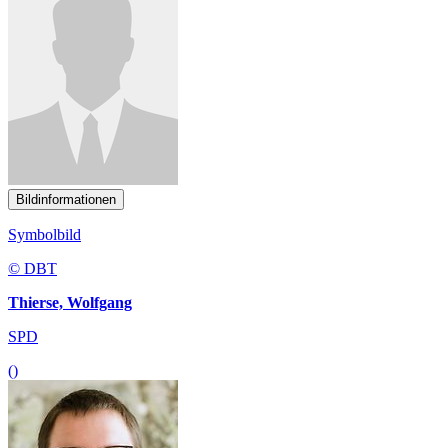
Bildinformationen
Symbolbild
© DBT
Thierse, Wolfgang
SPD
()