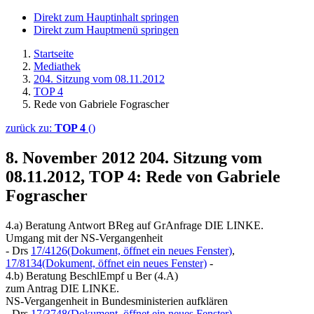
Direkt zum Hauptinhalt springen
Direkt zum Hauptmenü springen
Startseite
Mediathek
204. Sitzung vom 08.11.2012
TOP 4
Rede von Gabriele Fograscher
zurück zu:
TOP 4
()
8. November 2012
204. Sitzung vom
08.11.2012, TOP 4: Rede von Gabriele
Fograscher
4.a) Beratung Antwort BReg auf GrAnfrage DIE LINKE.
Umgang mit der NS-Vergangenheit
- Drs
17/4126
(Dokument, öffnet ein neues Fenster)
,
17/8134
(Dokument, öffnet ein neues Fenster)
-
4.b) Beratung BeschlEmpf u Ber (4.A)
zum Antrag DIE LINKE.
NS-Vergangenheit in Bundesministerien aufklären
- Drs
17/3748
(Dokument, öffnet ein neues Fenster)
,