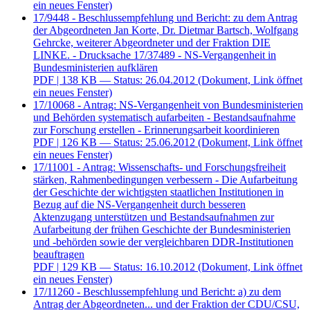
ein neues Fenster)
17/9448 - Beschlussempfehlung und Bericht: zu dem Antrag
der Abgeordneten Jan Korte, Dr. Dietmar Bartsch, Wolfgang
Gehrcke, weiterer Abgeordneter und der Fraktion DIE
LINKE. - Drucksache 17/37489 - NS-Vergangenheit in
Bundesministerien aufklären
PDF
| 138 KB — Status: 26.04.2012
(Dokument, Link öffnet
ein neues Fenster)
17/10068 - Antrag: NS-Vergangenheit von Bundesministerien
und Behörden systematisch aufarbeiten - Bestandsaufnahme
zur Forschung erstellen - Erinnerungsarbeit koordinieren
PDF
| 126 KB — Status: 25.06.2012
(Dokument, Link öffnet
ein neues Fenster)
17/11001 - Antrag: Wissenschafts- und Forschungsfreiheit
stärken, Rahmenbedingungen verbessern - Die Aufarbeitung
der Geschichte der wichtigsten staatlichen Institutionen in
Bezug auf die NS-Vergangenheit durch besseren
Aktenzugang unterstützen und Bestandsaufnahmen zur
Aufarbeitung der frühen Geschichte der Bundesministerien
und -behörden sowie der vergleichbaren DDR-Institutionen
beauftragen
PDF
| 129 KB — Status: 16.10.2012
(Dokument, Link öffnet
ein neues Fenster)
17/11260 - Beschlussempfehlung und Bericht: a) zu dem
Antrag der Abgeordneten... und der Fraktion der CDU/CSU,