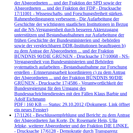
der Abgeordneten ... und der Fraktion der SPD sowie der
Abgeordneten ... und der Fraktion der FDP - Drucksache
17/11001 - Wissenschafts- und Forschungsfreiheit stärken,
Rahmenbedingungen verbessern - Die Aufarbeitung der
Geschichte der wichtigsten staatlichen Institutionen in Bezug
auf die NS-Vergangenheit durch besseren Aktenzugang
unterstützen und Bestandsaufnahmen zur Aufarbeitung der
frühen Geschichte der Bundesministerien und -behörden
sowie der vergleichbaren DDR-Institutionen beauftragen b)
zu dem Antrag der Abgeordneten ... und der Fraktion
BÜNDNIS 90/DIE GRÜNEN - Drucksache 17/10068 - NS-
Vergangenheit von Bundesministerien und Behörden
systematisch aufarbeiten - Bestandsaufnahme zur Forschung
erstellen - Erinnerungsarbeit koordinieren c) zu dem Antrag
der Abgeordneten ... und der Fraktion BÜNDNIS 90/DIE
GRÜNEN - Drucksache 17/4586 - Verantwortlichkeit der
Bundesregierung für den Umgang des
Bundesnachrichtendienstes mit den Fällen Klaus Barbie und
Adolf Eichmann
PDF
| 160 KB — Status: 29.10.2012
(Dokument, Link öffnet
ein neues Fenster)
17/11261 - Beschlussempfehlung und Bericht: zu dem Antrag
der Abgeordneten Jan Korte, Dr. Rosemarie Hein, Ulla
Jelpke, weiterer Abgeordneter und der Fraktion DIE LINKE.
- Drucksache 17/6128 - Demokratie durch Transparenz