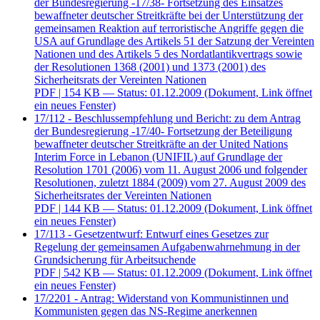
der Bundesregierung -17/38- Fortsetzung des Einsatzes
bewaffneter deutscher Streitkräfte bei der Unterstützung der
gemeinsamen Reaktion auf terroristische Angriffe gegen die
USA auf Grundlage des Artikels 51 der Satzung der Vereinten
Nationen und des Artikels 5 des Nordatlantikvertrags sowie
der Resolutionen 1368 (2001) und 1373 (2001) des
Sicherheitsrats der Vereinten Nationen
PDF
| 154 KB — Status: 01.12.2009
(Dokument, Link öffnet
ein neues Fenster)
17/112 - Beschlussempfehlung und Bericht: zu dem Antrag
der Bundesregierung -17/40- Fortsetzung der Beteiligung
bewaffneter deutscher Streitkräfte an der United Nations
Interim Force in Lebanon (UNIFIL) auf Grundlage der
Resolution 1701 (2006) vom 11. August 2006 und folgender
Resolutionen, zuletzt 1884 (2009) vom 27. August 2009 des
Sicherheitsrates der Vereinten Nationen
PDF
| 144 KB — Status: 01.12.2009
(Dokument, Link öffnet
ein neues Fenster)
17/113 - Gesetzentwurf: Entwurf eines Gesetzes zur
Regelung der gemeinsamen Aufgabenwahrnehmung in der
Grundsicherung für Arbeitsuchende
PDF
| 542 KB — Status: 01.12.2009
(Dokument, Link öffnet
ein neues Fenster)
17/2201 - Antrag: Widerstand von Kommunistinnen und
Kommunisten gegen das NS-Regime anerkennen