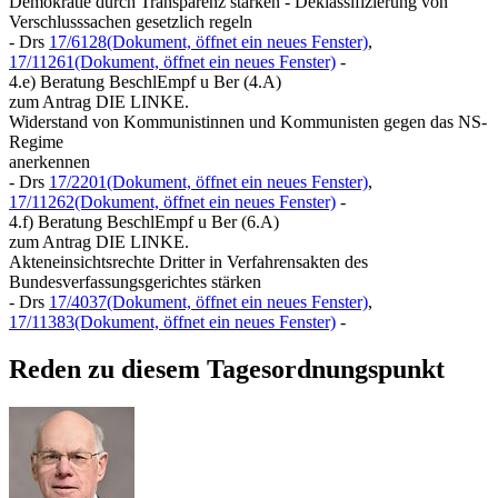
Demokratie durch Transparenz stärken - Deklassifizierung von
Verschlusssachen gesetzlich regeln
- Drs
17/6128
(Dokument, öffnet ein neues Fenster)
,
17/11261
(Dokument, öffnet ein neues Fenster)
-
4.e) Beratung BeschlEmpf u Ber (4.A)
zum Antrag DIE LINKE.
Widerstand von Kommunistinnen und Kommunisten gegen das NS-
Regime
anerkennen
- Drs
17/2201
(Dokument, öffnet ein neues Fenster)
,
17/11262
(Dokument, öffnet ein neues Fenster)
-
4.f) Beratung BeschlEmpf u Ber (6.A)
zum Antrag DIE LINKE.
Akteneinsichtsrechte Dritter in Verfahrensakten des
Bundesverfassungsgerichtes stärken
- Drs
17/4037
(Dokument, öffnet ein neues Fenster)
,
17/11383
(Dokument, öffnet ein neues Fenster)
-
Reden zu diesem Tagesordnungspunkt