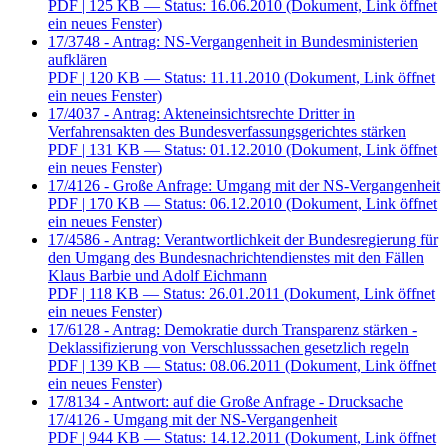
PDF
| 125 KB — Status: 16.06.2010
(Dokument, Link öffnet
ein neues Fenster)
17/3748 - Antrag: NS-Vergangenheit in Bundesministerien
aufklären
PDF
| 120 KB — Status: 11.11.2010
(Dokument, Link öffnet
ein neues Fenster)
17/4037 - Antrag: Akteneinsichtsrechte Dritter in
Verfahrensakten des Bundesverfassungsgerichtes stärken
PDF
| 131 KB — Status: 01.12.2010
(Dokument, Link öffnet
ein neues Fenster)
17/4126 - Große Anfrage: Umgang mit der NS-Vergangenheit
PDF
| 170 KB — Status: 06.12.2010
(Dokument, Link öffnet
ein neues Fenster)
17/4586 - Antrag: Verantwortlichkeit der Bundesregierung für
den Umgang des Bundesnachrichtendienstes mit den Fällen
Klaus Barbie und Adolf Eichmann
PDF
| 118 KB — Status: 26.01.2011
(Dokument, Link öffnet
ein neues Fenster)
17/6128 - Antrag: Demokratie durch Transparenz stärken -
Deklassifizierung von Verschlusssachen gesetzlich regeln
PDF
| 139 KB — Status: 08.06.2011
(Dokument, Link öffnet
ein neues Fenster)
17/8134 - Antwort: auf die Große Anfrage - Drucksache
17/4126 - Umgang mit der NS-Vergangenheit
PDF
| 944 KB — Status: 14.12.2011
(Dokument, Link öffnet