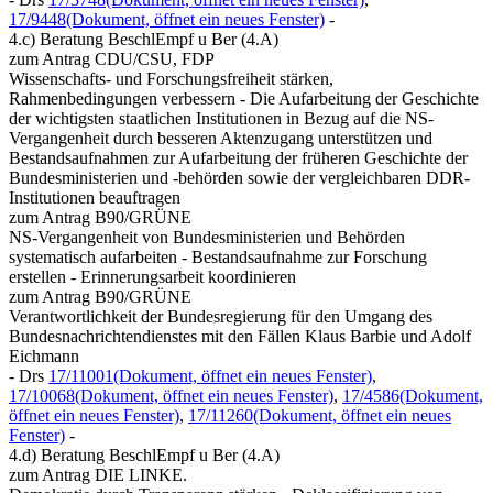
17/9448
(Dokument, öffnet ein neues Fenster)
-
4.c) Beratung BeschlEmpf u Ber (4.A)
zum Antrag CDU/CSU, FDP
Wissenschafts- und Forschungsfreiheit stärken,
Rahmenbedingungen verbessern - Die Aufarbeitung der Geschichte
der wichtigsten staatlichen Institutionen in Bezug auf die NS-
Vergangenheit durch besseren Aktenzugang unterstützen und
Bestandsaufnahmen zur Aufarbeitung der früheren Geschichte der
Bundesministerien und -behörden sowie der vergleichbaren DDR-
Institutionen beauftragen
zum Antrag B90/GRÜNE
NS-Vergangenheit von Bundesministerien und Behörden
systematisch aufarbeiten - Bestandsaufnahme zur Forschung
erstellen - Erinnerungsarbeit koordinieren
zum Antrag B90/GRÜNE
Verantwortlichkeit der Bundesregierung für den Umgang des
Bundesnachrichtendienstes mit den Fällen Klaus Barbie und Adolf
Eichmann
- Drs
17/11001
(Dokument, öffnet ein neues Fenster)
,
17/10068
(Dokument, öffnet ein neues Fenster)
,
17/4586
(Dokument,
öffnet ein neues Fenster)
,
17/11260
(Dokument, öffnet ein neues
Fenster)
-
4.d) Beratung BeschlEmpf u Ber (4.A)
zum Antrag DIE LINKE.