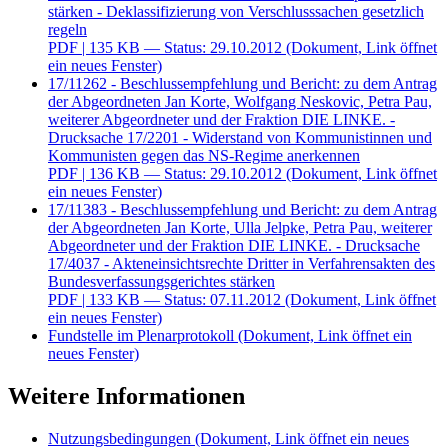
stärken - Deklassifizierung von Verschlusssachen gesetzlich
regeln
PDF
| 135 KB — Status: 29.10.2012
(Dokument, Link öffnet
ein neues Fenster)
17/11262 - Beschlussempfehlung und Bericht: zu dem Antrag
der Abgeordneten Jan Korte, Wolfgang Neskovic, Petra Pau,
weiterer Abgeordneter und der Fraktion DIE LINKE. -
Drucksache 17/2201 - Widerstand von Kommunistinnen und
Kommunisten gegen das NS-Regime anerkennen
PDF
| 136 KB — Status: 29.10.2012
(Dokument, Link öffnet
ein neues Fenster)
17/11383 - Beschlussempfehlung und Bericht: zu dem Antrag
der Abgeordneten Jan Korte, Ulla Jelpke, Petra Pau, weiterer
Abgeordneter und der Fraktion DIE LINKE. - Drucksache
17/4037 - Akteneinsichtsrechte Dritter in Verfahrensakten des
Bundesverfassungsgerichtes stärken
PDF
| 133 KB — Status: 07.11.2012
(Dokument, Link öffnet
ein neues Fenster)
Fundstelle im Plenarprotokoll
(Dokument, Link öffnet ein
neues Fenster)
Weitere Informationen
Nutzungsbedingungen
(Dokument, Link öffnet ein neues